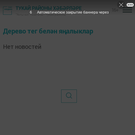
ТУКАЙ РАЙОНЫ ХӘБӘРЛӘРЕ
16+
6
Автоматическое закрытие баннера через
"Якты юл" газетасы - Тукай районы
Дерево тег белән яңалыклар
Нет новостей