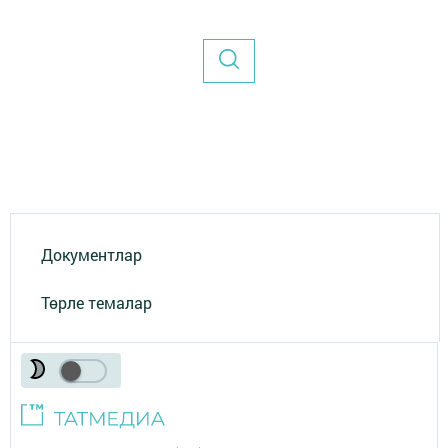
Документлар
Төрле темалар