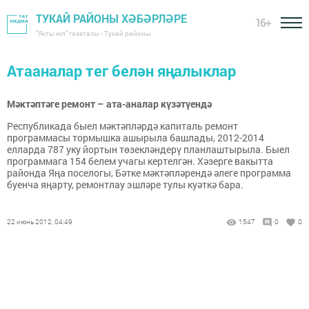
ТУКАЙ РАЙОНЫ ХӘБӘРЛӘРЕ
16+
"Якты юл" газетасы - Тукай районы
Атааналар тег белән яңалыклар
Мәктәптәге ремонт – ата-аналар күзәтүендә
Республикада быел мәктәпләрдә капиталь ремонт
программасы тормышка ашырыла башлады, 2012-2014
елларда 787 уку йортын төзекләндерү планлаштырыла. Быел
программага 154 белем учагы кертелгән. Хәзерге вакытта
районда Яңа поселогы, Бәтке мәктәпләрендә әлеге программа
буенча яңарту, ремонтлау эшләре тулы куәткә бара.
22 июнь 2012, 04:49
1547
0
0