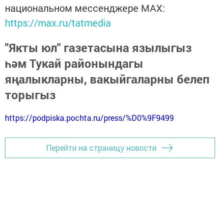
национальном мессенджере MАХ:
https://max.ru/tatmedia
"Якты юл" газетасына язылыгыз
һәм Тукай районындагы
яңалыкларны, вакыйгаларны белеп
торыгыз
https://podpiska.pochta.ru/press/%D0%9F9499
Перейти на страницу новости