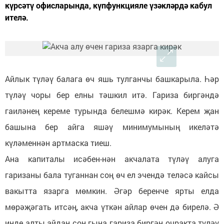
күрсәтү офисларында, күпфункцияле үзәкләрдә кабул
ителә.
Айлык түләү балага өч яшь тулганчы башкарыла. Һәр
түләү чоры бер елны тәшкил итә. Гариза биргәндә
гаиләнең кереме турында белешмә кирәк. Керем җан
башына бер айга яшәү минимумының икеләтә
күләменнән артмаска тиеш.
Ана капиталы исәбен-нән акчалата түләү алуга
гаризаны бала туганнан соң өч ел эчендә теләсә кайсы
вакытта язарга мөмкин. Әгәр беренче ярты елда
мөрәҗәгать итсәң, акча үткән айлар өчен дә бирелә. Ә
инде алты айдан соң гына гариза биргән очракта түләү