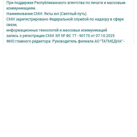
При поддержке Республиканского агентства по печати и массовым
коммуникациям.
Наименование СМИ: Якты юл (Светлый путь)
СМИ зарегистрировано Федеральной службой по надзору в сфере
связи,
информационных технологий и массовых коммуникаций
запись о регистрации СМИ ЭЛ № ФС 77 - 90170 от 07.10.2025
ФИО главного редактора: Руководитель филиала АО "ТАТМЕДИА" -
главный редактор Аверьянова Олеся Борисовна
Адрес редакции: 423807, Республика Татарстан, город Набережные
Челны, проспект Мусы Джалиля, 46
Телефон редакции: 8 (8552) 70-17-58 - редактор;
8 (8552) 70-25-48 - бухгалтер;
8 (8552) 70-16-86 - отделы писем и массовой работы; компьютерная
группа.
Электронная почта:
svetlyiputgazeta@yandex.ru
Учредитель СМИ: АО «ТАТМЕДИА»
Антикоррупционная политика
АО «ТАТМЕДИА» использует «cookie»
для персонализации сервисов и
удобства пользователей сайтом.
Использование «cookie» можно отменить в настройках браузера.
Политика конфиденциальности