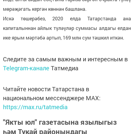
мөрәҗәгать кергән көннән башлана.
Искә төшерәбез, 2020 елда Татарстанда ана
капиталыннан айлык түләүләр суммасы алдагы елдан
ике ярым мәртәбә артып, 169 млн сум тәшкил иткән.
Следите за самым важным и интересным в
Telegram-канале
Татмедиа
Читайте новости Татарстана в
национальном мессенджере MАХ:
https://max.ru/tatmedia
"Якты юл" газетасына язылыгыз
һәм Тукай районындагы