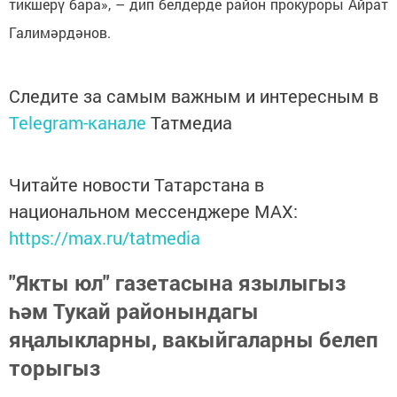
тикшерү бара», – дип белдерде район прокуроры Айрат
Галимәрдәнов.
Следите за самым важным и интересным в
Telegram-канале
Татмедиа
Читайте новости Татарстана в
национальном мессенджере MАХ:
https://max.ru/tatmedia
"Якты юл" газетасына язылыгыз
һәм Тукай районындагы
яңалыкларны, вакыйгаларны белеп
торыгыз