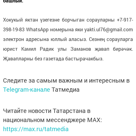
башлый.
Хокукый яктан үзегезне борчыган сорауларны +7-917-
398-19-83 WhatsApp номерына яки yakti.ul76@gmail.com
электрон адресына юллый аласыз. Сезнең сорауларга
юрист Камил Радик улы Заманов җавап бирәчәк.
Җавапларны без газетада бастырачакбыз.
Следите за самым важным и интересным в
Telegram-канале
Татмедиа
Читайте новости Татарстана в
национальном мессенджере MАХ:
https://max.ru/tatmedia