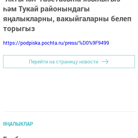
һәм Тукай районындагы
яңалыкларны, вакыйгаларны белеп
торыгыз
https://podpiska.pochta.ru/press/%D0%9F9499
Перейти на страницу новости
ЯҢАЛЫКЛАР