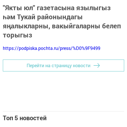
"Якты юл" газетасына язылыгыз
һәм Тукай районындагы
яңалыкларны, вакыйгаларны белеп
торыгыз
https://podpiska.pochta.ru/press/%D0%9F9499
Перейти на страницу новости
Топ 5 новостей