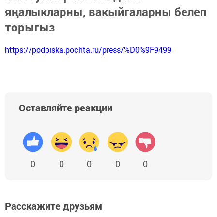
яңалыкларны, вакыйгаларны белеп
торыгыз
https://podpiska.pochta.ru/press/%D0%9F9499
Оставляйте реакции
0
0
0
0
0
Расскажите друзьям