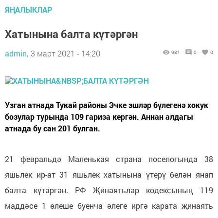
ЯҢАЛЫКЛАР
Хатынына балта күтәргән
admin,
3 март 2021 - 14:20
981
0
0
Узган атнада Тукай районы Эчке эшләр бүлегенә хокук
бозулар турында 109 гариза кергән. Аннан алдагы
атнада бу сан 201 булган.
21 февральдә Маленькая страна поселогында 38
яшьлек ир-ат 31 яшьлек хатынына үтерү белән янап
балта күтәргән. РФ Җинаятьләр кодексының 119
маддәсе 1 өлеше буенча әлеге иргә карата җинаять