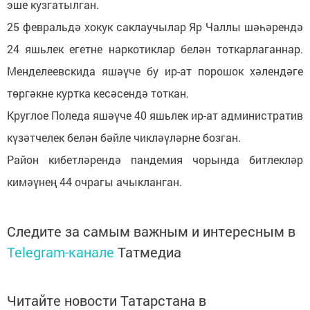
эше кузгатылган.
25 февральдә хокук саклаучылар Яр Чаллы шәһәрендә
24 яшьлек егетне наркотиклар белән тоткарлаганнар.
Менделеевскида яшәүче бу ир-ат порошок хәлендәге
төргәкне куртка кесәсендә тоткан.
Круглое Поледа яшәүче 40 яшьлек ир-ат административ
күзәтчелек белән бәйле чикләүләрне бозган.
Район кибетләрендә пандемия чорында битлекләр
кимәүнең 44 очрагы ачыкланган.
Следите за самым важным и интересным в
Telegram-канале
Татмедиа
Читайте новости Татарстана в