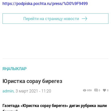
https://podpiska.pochta.ru/press/%D0%9F9499
Перейти на страницу новости
ЯҢАЛЫКЛАР
Юристка сорау бирегез
admin,
3 март 2021 - 11:20
959
0
0
Газетада «Юристка сорау бирегез» дигән рубрика эшли