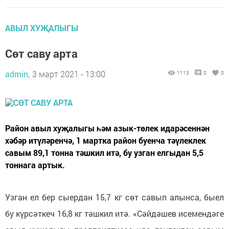
АВЫЛ ХУҖАЛЫГЫ
Сөт саву арта
admin,
3 март 2021 - 13:00
1113
0
0
Район авыл хуҗалыгы һәм азык-төлек идарәсеннән
хәбәр итүләренчә, 1 мартка район буенча тәүлеклек
савым 89,1 тонна тәшкил итә, бу узган елгыдан 5,5
тоннага артык.
Узган ел бер сыердан 15,7 кг сөт савып алынса, быел
бу күрсәткеч 16,8 кг тәшкил итә. «Сәйдәшев исемендәге