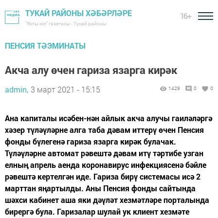
ТУКАЙ РАЙОНЫ ХӘБӘРЛӘРЕ
16+
"Якты юл" газетасы - Тукай районы
ПЕНСИЯ ТӘЭМИНАТЫ
Акча алу өчен гариза язарга кирәк
admin,
3 март 2021 - 15:15
1429
0
0
Ана капиталы исәбен-нән айлык акча алучы гаиләләргә
хәзер түләүләрне алга таба дәвам иттерү өчен Пенсия
фонды бүлегенә гариза язарга кирәк булачак.
Түләүләрне автомат рәвештә дәвам итү тәртибе узган
елның апрель аенда коронавирус инфекциясенә бәйле
рәвештә кертелгән иде. Гариза бирү системасы исә 2
марттан яңартылды. Аны Пенсия фонды сайтында
шәхси кабинет аша яки дәүләт хезмәтләре порталында
бирергә була. Гаризалар шулай ук клиент хезмәте