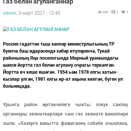
Газ белән агуланганнар
admin,
3 март 2021 - 12:40
999
0
0
Россия гадәттән тыш хәлләр министрлыгының ТР
буенча баш идарәсендә хәбәр итүләренчә, Тукай
районының Яңа поселогында Мирный урамындагы
шәхси йортта газ белән агулану очрагы теркәлгән.
Йортта өч кеше яшәгән. 1954 һәм 1978 елгы хатын-
кызлар үлгән, 1981 елгы ир-ат аңына килгән, бүген ул
больницада.
Урынга район җитәкчелеге чыкты, хокук саклау
органнары хезмәткәрләре һәм газ хезмәте вәкилләре
эшли. «Хәзерге вакытта фаҗиганең сәбәбе ачыклана,