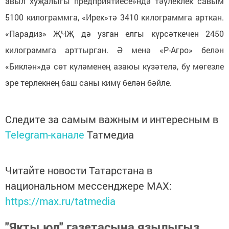
авыл хуҗалыгы предприятиесе»ндә тәүлеклек савым
5100 килограммга, «Ирек»тә 3410 килограммга арткан.
«Парадиз» ҖЧҖ дә узган елгы күрсәткечен 2450
килограммга арттырган. Ә менә «Р-Агро» белән
«Биклән»дә сөт күләменең азаюы күзәтелә, бу мөгезле
эре терлекнең баш саны кимү белән бәйле.
Следите за самым важным и интересным в
Telegram-канале
Татмедиа
Читайте новости Татарстана в
национальном мессенджере MАХ:
https://max.ru/tatmedia
"Якты юл" газетасына язылыгыз