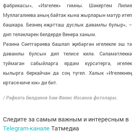
фабрикасы», «Изгелек» гимны. Шәкертем Лилия
Муллагалиева аның байтак кына жырларын матур итеп
башкара. Безнең иҗатташ дуслык дәвамлы булыр», –
дип теләкләрен белдерде Венера ханым.
Рәзинә Сәетгәрәева башлап җибәргән игелекле эш тә
дәвамлы булсын дип телисе килә. Сәламәтлеккә
туймаган сабыйларга ярдәм күрсәтергә, игелек
кылырга беркайчан да соң түгел. Халык «Игелекнең
иртәсе-киче юк» ди бит.
/ Рәфкать Билданов һәм Фәнис Ихсанов фотолары.
Следите за самым важным и интересным в
Telegram-канале
Татмедиа