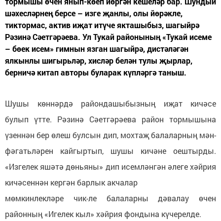
тормышы өчен янып-көеп йөргән кешеләр бар. Шундый
шәхесләрнең берсе – изге җанлы, олы йөрәкле,
тиктормас, актив иҗат итүче якташыбыз, шагыйрә
Рәзинә Сәетгәрәева. Ул Тукай районының «Тукай исеме
– бөек исем» гимнын язган шагыйрә, дистәләгән
ялкынлы шигырьләр, хисләр белән тулы җырлар,
берничә китап авторы буларак күпләргә таныш.
Шушы көннәрдә райондашыбызның иҗат кичәсе
булып үтте. Рәзинә Сәетгәрәева район тормышына
үзеннән бер өлеш булсын дип, мохтаҗ балаларның мән-
фәгатьләрен кайгыртып, шушы кичәне оештырды.
«Изгелек яшәтә дөньяны» дип исемләнгән әлеге хәйрия
кичәсеннән кергән барлык акчалар
мөмкинлекләре чик-ле балаларны дәвалау өчен
районның «Игелек кыл» хәйрия фондына күчерелде.