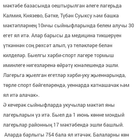
мәктәбе базасында оештырылган әлеге лагерьда
Калмия, Князево, Бәтке, Түбән Суыксу һәм башка
мәктәпләрнең 10нчы сыйныфларында белем алучы 30
егет ял итә. Алар барысы да медицина тикшерүен
үткәннән соң рөхсәт алып, үз теләкләре белән
килделәр. Быелгы хәрби-спорт лагере тормыш
иминлеге нигезләренә өйрәтү юнәлешендә эшли.
Лагерьга җыелган егетләр хәрби-уку җыеннарында,
төрле спорт бәйгеләрендә, уеннарда катнашачак һәм
ял итә алачак».
Ә кечерәк сыйныфларда укучылар мәктәп яны
лагерьларын үз итә. Быел да 1 июнь көнне мондый
лагерьлар районның 17 мәктәбендә эшли башлый.
Аларда барлыгы 754 бала ял итәчәк. Балаларны көн