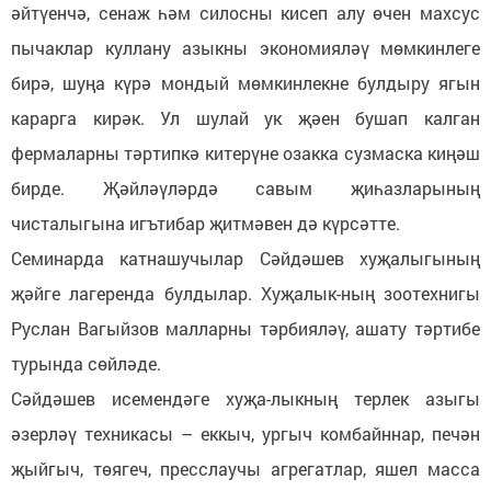
әйтүенчә, сенаж һәм силосны кисеп алу өчен махсус
пычаклар куллану азыкны экономияләү мөмкинлеге
бирә, шуңа күрә мондый мөмкинлекне булдыру ягын
карарга кирәк. Ул шулай ук җәен бушап калган
фермаларны тәртипкә китерүне озакка сузмаска киңәш
бирде. Җәйләүләрдә савым җиһазларының
чисталыгына игътибар җитмәвен дә күрсәтте.
Семинарда катнашучылар Сәйдәшев хуҗалыгының
җәйге лагеренда булдылар. Хуҗалык-ның зоотехнигы
Руслан Вагыйзов малларны тәрбияләү, ашату тәртибе
турында сөйләде.
Сәйдәшев исемендәге хуҗа-лыкның терлек азыгы
әзерләү техникасы – еккыч, ургыч комбайннар, печән
җыйгыч, төягеч, пресслаучы агрегатлар, яшел масса