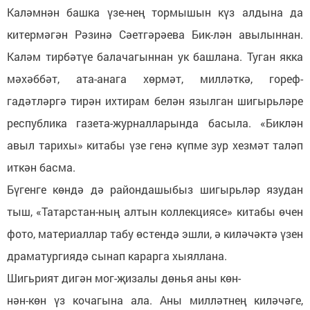
Каләмнән башка үзе-нең тормышын күз алдына да
китермәгән Рәзинә Сәетгәрәева Бик-лән авылыннан.
Каләм тирбәтүе балачагыннан ук башлана. Туган якка
мәхәббәт, ата-анага хөрмәт, милләткә, гореф-
гадәтләргә тирән ихтирам белән язылган шигырьләре
республика газета-журналларында басыла. «Биклән
авыл тарихы» китабы үзе генә күпме зур хезмәт таләп
иткән басма.
Бүгенге көндә дә райондашыбыз шигырьләр язудан
тыш, «Татарстан-ның алтын коллекциясе» китабы өчен
фото, материаллар табу өстендә эшли, ә киләчәктә үзен
драматургиядә сынап карарга хыяллана.
Шигьрият дигән мог-җизалы дөнья аны көн-
нән-көн үз кочагына ала. Аны милләтнең киләчәге,