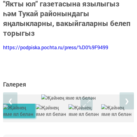
"Якты юл" газетасына язылыгыз
һәм Тукай районындагы
яңалыкларны, вакыйгаларны белеп
торыгыз
https://podpiska.pochta.ru/press/%D0%9F9499
Галерея
❮
❯