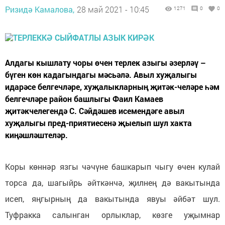
Ризидә Камалова,
28 май 2021 - 10:45
1271
0
0
Алдагы кышлату чоры өчен терлек азыгы әзерләү –
бүген көн кадагындагы мәсьәлә. Авыл хуҗалыгы
идарәсе белгечләре, хуҗалыкларның җитәк-челәре һәм
белгечләре район башлыгы Фаил Камаев
җитәкчелегендә С. Сәйдәшев исемендәге авыл
хуҗалыгы пред-приятиесенә җыелып шул хакта
киңәшләштеләр.
Коры көннәр язгы чәчүне башкарып чыгу өчен кулай
торса да, шагыйрь әйткәнчә, җилнең дә вакытында
исеп, яңгырның да вакытында явуы әйбәт шул.
Туфракка салынган орлыклар, көзге уҗымнар