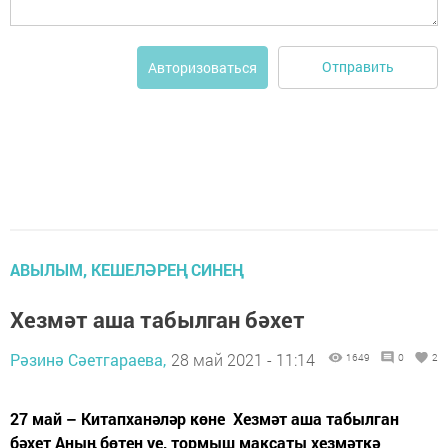
Отправить
Авторизоваться
АВЫЛЫМ, КЕШЕЛӘРЕҢ СИНЕҢ
Хезмәт аша табылган бәхет
Рәзинә Сәетгараева,
28 май 2021 - 11:14
1649
0
2
27 май – Китапханәләр көне Хезмәт аша табылган
бәхет Аның бөтен уе, тормыш максаты хезмәткә