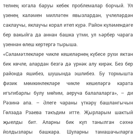
телнең югала баруы кебек проблемалар борчый. Ул
үзенең каләмен милләтен явызлардан, үчлеләрдән
саклаучы, яклаучы корал итеп күрә. Район күләмендәге
бер вакыйга да аннан башка үтми, ул һәрбер чарага
үзеннән өлеш кертергә тырыша.
«Сәламәтлекләре чикле кешеләрнең күбесе рухи яктан
бик көчле, алардан безгә дә үрнәк алу кирәк. Без бер
районда яшибез, шушында эшлибез. Бу тормышта
физик мөмкинлекләре чикле кешеләргә карата
игътибарлы булу мөhим, аеруча балалаларга», – ди
Рәзинә апа. – Әлеге чараны үткәрү башлангычын
Гөлзада Рзаева тәкъдим итте. Җырларым шактый
җыелды бит. Аларны бик күп танылган сәхнә
йолдызлары башкара. Шуларны тамашачыларга