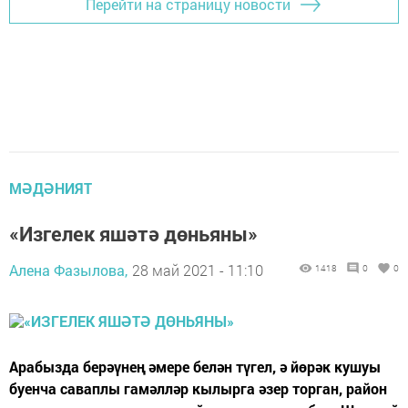
Перейти на страницу новости
МӘДӘНИЯТ
«Изгелек яшәтә дөньяны»
Алена Фазылова,
28 май 2021 - 11:10
1418
0
0
Арабызда берәүнең әмере белән түгел, ә йөрәк кушуы
буенча саваплы гамәлләр кылырга әзер торган, район