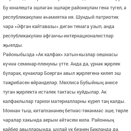
Бу юнәлештә эшләгән эшләре районкүләм генә түгел, ә
республикакүләм әһәмияткә ия. Шундый патриотик
чара «Әфган кайтавазы» дигән темага узып, анда
республикакүләм әфганчы-интернационалистлар
җыелды.
Районыбызда «Ак калфак» хатын-кызлар оешмасы
күчмә семинар-пленумы үтте. Анда да, үрнәк җирлек
буларак, кунаклар Боерган авыл җирлегенә килеп эш
тәҗрибәсен өйрәнделәр. Мөхлисә Бубыйның әнисе
туган җирлектә истәлек тактасы куйдылар. Ак
калфаклылар тарихи материалларны күреп таң калды.
Моннан тыш, китапханәнең бетмәс-төкәнмәс эше, төрле
чаралар хакында аерым әйтәсем килә. Районның
кайбер авылларында, шулай ук безнең Бикләндә дә,