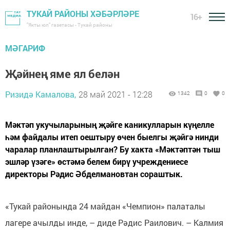
ТУКАЙ РАЙОНЫ ХӘБӘРЛӘРЕ
16+
"Якты юл" газетасы - Тукай районы
МӘГАРИФ
Җәйнең яме ял белән
Ризидә Камалова,
28 май 2021 - 12:28
1342
0
0
Мәктәп укучыларының җәйге каникулларын күңелле
һәм файдалы итеп оештыру өчен быелгы җәйгә нинди
чаралар планлаштырылган? Бу хакта «Мәктәптән тыш
эшләр үзәге» өстәмә белем бирү учреждениесе
директоры Рәдис Әбделмановтан сораштык.
«Тукай районында 24 майдан «Чемпион» палаталы
лагере ачылды инде, – диде Рәдис Раилович. – Калмия