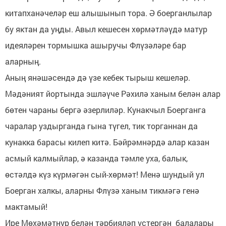
китапханәчеләр еш алышынып тора. Ә боерганлылар
бу яктан да уңды. Авыл кешесен хөрмәтләүдә матур
идеяләрен тормышка ашыручы Флүзәләре бар
аларның.
Аның янәшәсендә дә үзе кебек тырыш кешеләр.
Мәдәният йортында эшләүче Рәхилә ханым белән алар
бөтен чараны бергә әзерлиләр. Кунакчыл Боерганга
чаралар уздырганда гына түгел, тик торганнан да
кунакка барасы килеп китә. Бәйрәмнәрдә алар казан
асмый калмыйлар, ә казанда тәмле уха, балык,
өстәлдә күз күрмәгән сый-хөрмәт! Менә шундый ул
Боерган халкы, аларны Флүзә ханым тикмәгә генә
мактамый!
Ире Мөхәмәтнур белән тәрбияләп үстергән балалары