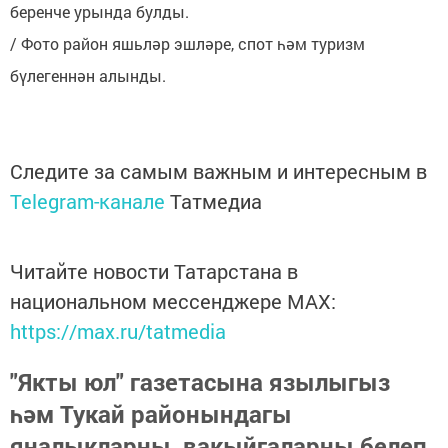
беренче урында булды.
/ Фото район яшьләр эшләре, спот һәм туризм
бүлегеннән алынды.
Следите за самым важным и интересным в
Telegram-канале
Татмедиа
Читайте новости Татарстана в
национальном мессенджере MАХ:
https://max.ru/tatmedia
"Якты юл" газетасына язылыгыз
һәм Тукай районындагы
яңалыкларны, вакыйгаларны белеп