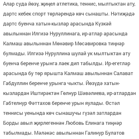
Алар суда йөзү, җиңел атлетика, теннис, мылтыктан ату,
дартс кебек спорт төрләрендә көч сынашты. Нәтиҗәдә
дартс буенча хатын-кызлар арасында Күзкәй
авылыннан Илгизә Нуруллинага, ир-атлар арасында
Калмаш авылыннан Мөнәвир Мөсәвировка тиңнәр
булмады. Илгизә Нуруллина шулай ук мылтыктан ату
буенча беренче урынга лаек дип табылды. Ир-егетләр
арасында бу төр ярышта Калмаш авылыннан Салават
Габдуллин беренче урынга чыкты. Йөзүдә хатын-
кызлардан Иштирәктән Гөлнур Шәвәлиева, ир-атлардан
Габтелнур Фәттахов беренче урын яулады. Өстәл
теннисы уенында көч сынашучы гүзәл затлардан
Борды авыл җирлегеннән Любовь Елинага тиңнәр
табылмады. Мәләкәс авылыннан Галинур Булатов