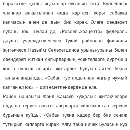
бәрәкәтле җылы яңгырлар яуганын көтә. Күпьеллык
үләннәр вакытыннан алда картаеп коры сабакка
калмасын өчен дә дым бик кирәк. Әлегә сеңдереп
яуганы юк. Шулай да, «Россельхозцентр» федераль
дәүләт учреждениесенең Тукай районара филиалы
җитәкчесе Назыйм Сәләхетдинов урыны-урыны белән
сөендереп киткән яңгырларның үсентеләргә дүрт-биш
көнгә сулыш алырга җитәрлек булуын әйтеп бераз
тынычландырды. «Сабан туе алдыннан яңгыр яумый
калган ел юк», – дип өметләндерде дә әле.
Район башлыгы Фаил Камаев хуҗалык җитәкчеләре
алдына терлек азыгы әзерләргә кичекмәстән керешү
бурычын куйды. «Сабан туена кадәр бер баз сенаж
тутырып капларга кирәк. Алга таба ничек буласын күз