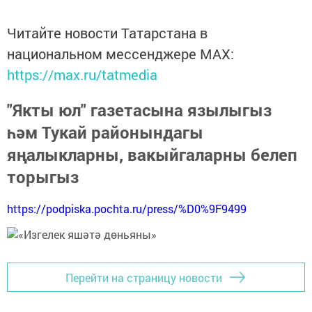
Читайте новости Татарстана в
национальном мессенджере MАХ:
https://max.ru/tatmedia
"Якты юл" газетасына язылыгыз
һәм Тукай районындагы
яңалыкларны, вакыйгаларны белеп
торыгыз
https://podpiska.pochta.ru/press/%D0%9F9499
Перейти на страницу новости