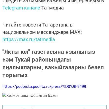
Следите за самым важным и интересным в
Telegram-канале
Татмедиа
Читайте новости Татарстана в
национальном мессенджере MАХ:
https://max.ru/tatmedia
"Якты юл" газетасына язылыгыз
һәм Тукай районындагы
яңалыкларны, вакыйгаларны белеп
торыгыз
https://podpiska.pochta.ru/press/%D0%9F9499