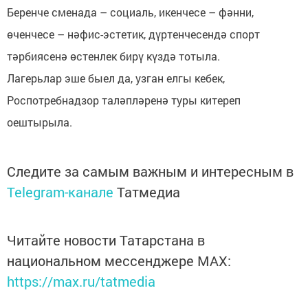
Беренче сменада – социаль, икенчесе – фәнни,
өченчесе – нәфис-эстетик, дүртенчесендә спорт
тәрбиясенә өстенлек бирү күздә тотыла.
Лагерьлар эше быел да, узган елгы кебек,
Роспотребнадзор таләпләренә туры китереп
оештырыла.
Следите за самым важным и интересным в
Telegram-канале
Татмедиа
Читайте новости Татарстана в
национальном мессенджере MАХ:
https://max.ru/tatmedia