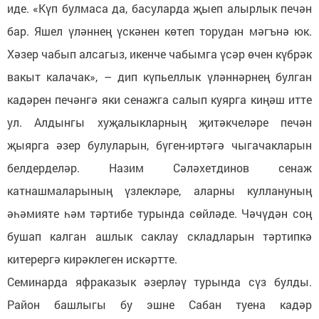
иде. «Күп булмаса да, басуларда җыеп алырлык печән
бар. Яшел үләннең үскәнен көтеп торудан мәгънә юк.
Хәзер чабып алсагыз, икенче чабымга үсәр өчен күбрәк
вакыт калачак», – дип күпьеллык үләннәрнең булган
кадәрен печәнгә яки сенажга салып куярга киңәш итте
ул. Алдынгы хуҗалыкларның җитәкчеләре печән
җыярга әзер булуларын, бүген-иртәгә чыгачакларын
белдерделәр. Назим Сәләхетдинов сенаж
катнашмаларының үзлекләре, аларны куллануның
әһәмияте һәм тәртибе турында сөйләде. Чәчүдән соң
бушап калган ашлык саклау складларын тәртипкә
китерергә кирәклеген искәртте.
Семинарда яфраказык әзерләү турында сүз булды.
Район башлыгы бу эшне Сабан туена кадәр