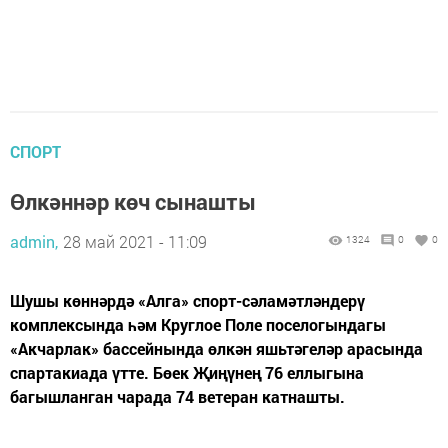
СПОРТ
Өлкәннәр көч сынашты
admin,
28 май 2021 - 11:09
1324
0
0
Шушы көннәрдә «Алга» спорт-сәламәтләндерү
комплексында һәм Круглое Поле поселогындагы
«Акчарлак» бассейнында өлкән яшьтәгеләр арасында
спартакиада үтте. Бөек Җиңүнең 76 еллыгына
багышланган чарада 74 ветеран катнашты.