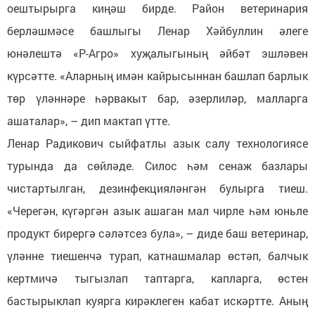
оештырырга киңәш бирде. Район ветеринария
берләшмәсе башлыгы Ленар Хәйбуллин әлеге
юнәлештә «Р-Агро» хуҗалыгының әйбәт эшләвен
күрсәтте. «Аларның имән кайрысыннан башлап барлык
төр үләннәре һәрвакыт бар, әзерлиләр, малларга
ашаталар», – дип мактап үтте.
Ленар Радикович сыйфатлы азык салу технологиясе
турында да сөйләде. Силос һәм сенаж базлары
чистартылган, дезинфекцияләнгән булырга тиеш.
«Черегән, күгәргән азык ашаган мал чирле һәм юньле
продукт бирергә сәләтсез була», – диде баш ветеринар,
үләнне тиешенчә турап, катнашмалар өстәп, балчык
кертмичә тыгызлап таптарга, капларга, өстен
бастырыклап куярга кирәклеген кабат искәртте. Аның