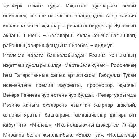
җиткерү теләге туды. Иҗатташ дусларым белән
сөйләшеп, кичәне изгелеккә юнәлдердек. Алар хәйрия
кичәсенә килеп җырларга ризалык бирделәр. Җыелган
акчаны 1 июнь – балаларны яклау көненә багышлап,
районның хәйрия фондына бирәбез, – диде ул.
Игелекле чарага башкалабыздан Рәзинә ха-нымның
иҗатташ дуслары килде. Мәртәбәле кунак – Россиянең
hәм Татарстанның халык артисткасы, Габдулла Тукай
исемендәге премия лауреаты, профессор, җырчы
Венера Ганиева нур өстенә нур булды. «Репертуарымда
Рәзинә ханым сүзләренә язылган жырлар шактый,
аларны яратып башкарам, тамашачылар да яратып
кабул итә. «Миләш», «Ике йолдыз»ны шәкертем Илнар
Миранов белән җырлыйбыз. «Энҗе туй», «Йолдызлар