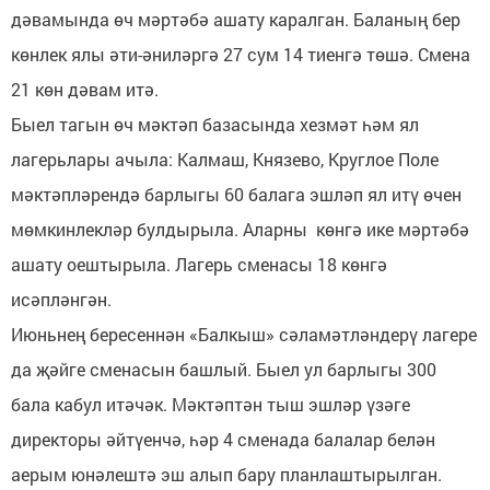
дәвамында өч мәртәбә ашату каралган. Баланың бер
көнлек ялы әти-әниләргә 27 сум 14 тиенгә төшә. Смена
21 көн дәвам итә.
Быел тагын өч мәктәп базасында хезмәт һәм ял
лагерьлары ачыла: Калмаш, Князево, Круглое Поле
мәктәпләрендә барлыгы 60 балага эшләп ял итү өчен
мөмкинлекләр булдырыла. Аларны көнгә ике мәртәбә
ашату оештырыла. Лагерь сменасы 18 көнгә
исәпләнгән.
Июньнең бересеннән «Балкыш» сәламәтләндерү лагере
да җәйге сменасын башлый. Быел ул барлыгы 300
бала кабул итәчәк. Мәктәптән тыш эшләр үзәге
директоры әйтүенчә, һәр 4 сменада балалар белән
аерым юнәлештә эш алып бару планлаштырылган.