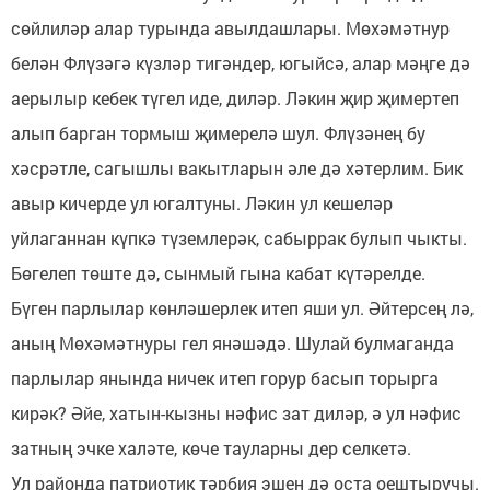
сөйлиләр алар турында авылдашлары. Мөхәмәтнур
белән Флүзәгә күзләр тигәндер, югыйсә, алар мәңге дә
аерылыр кебек түгел иде, диләр. Ләкин җир җимертеп
алып барган тормыш җимерелә шул. Флүзәнең бу
хәсрәтле, сагышлы вакытларын әле дә хәтерлим. Бик
авыр кичерде ул югалтуны. Ләкин ул кешеләр
уйлаганнан күпкә түземлерәк, сабыррак булып чыкты.
Бөгелеп төште дә, сынмый гына кабат күтәрелде.
Бүген парлылар көнләшерлек итеп яши ул. Әйтерсең лә,
аның Мөхәмәтнуры гел янәшәдә. Шулай булмаганда
парлылар янында ничек итеп горур басып торырга
кирәк? Әйе, хатын-кызны нәфис зат диләр, ә ул нәфис
затның эчке халәте, көче тауларны дер селкетә.
Ул районда патриотик тәрбия эшен дә оста оештыручы.