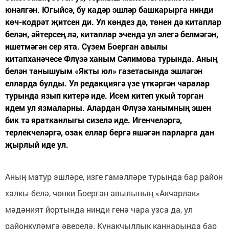
юнәлгән. Югыйсә, бу кадәр эшләр башкарырга нинди
көч-кодрәт җитсен ди. Ул көндез дә, төнен дә китаплар
белән, әйтерсең лә, китаплар эчендә ул әлегә белмәгән,
ишетмәгән сер ята. Сүзем Боерган авылы
китапханәчесе Флүзә ханым Сәлимова турында. Аның
белән танышуым «Якты юл» газетасында эшләгән
елларда булды. Ул редакциягә үзе үткәргән чаралар
турында язып китерә иде. Исем китеп укый торган
идем ул язмаларны. Алардан Флүзә ханымның эшен
бик тә яратканлыгы сизелә иде. Игенчеләргә,
терлекчеләргә, озак еллар бергә яшәгән парларга дан
җырлый иде ул.
Аның матур эшләре, изге гамәлләре турында бар район
халкы белә, чөнки Боерган авылының «Акчарлак»
мәдәният йортында нинди генә чара узса да, ул
районкүләмгә әверелә. Кунакчыллык каннарында бар