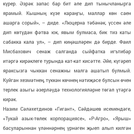
күрер. Әзрәк запас бар бит әле дип тынычланырга
ярамый. Кышның күзе караңгы, маллар көн саен
ашарга сорый», – диде. «Люцерна тәбәнәк, үссен әле
дип көтүдән фәтва юк, явым булмаса, бик тиз каты
сабакка кала ул», – дип киңәшләрен дә бирде. Фаил
Мисбахович сенаж салганда сыйфатка игътибар
итәргә кирәклеге турында кат-кат кисәтте. Әйе, күгәреп
яраксызга чыккан сенажны малга ашатып булмый.
Куйган хезмәтнең, түккән көчнең нәтиҗәсе булсын өчен
терлек азыгы әзерләүдә технологияләрне төгәл үтәргә
кирәк.
Назим Сәләхетдинов «Гигант», Сәйдәшев исемендәге,
«Тукай азык-төлек корпорациясе», «Р-Агро», «Ярыш»
басуларыннан үләннәрнең үрнәген җыеп алып килгән