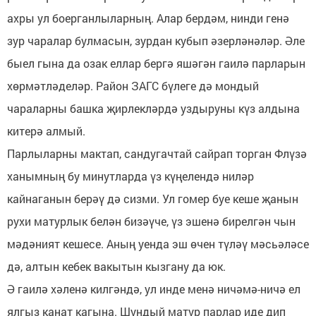
ахры ул боерганлыларның. Алар бердәм, нинди генә
зур чаралар булмасын, зурдан кубып әзерләнәләр. Әле
быел гына да озак еллар бергә яшәгән гаилә парларын
хөрмәтләделәр. Район ЗАГС бүлеге дә мондый
чараларны башка җирлекләрдә уздыруны күз алдына
китерә алмый.
Парлыларны мактап, сандугачтай сайрап торган Флүзә
ханымның бу минутларда үз күңелендә ниләр
кайнаганын берәү дә сизми. Ул гомер буе кеше җанын
рухи матурлык белән бизәүче, үз эшенә бирелгән чын
мәдәният кешесе. Аның уенда эш өчен түләү мәсьәләсе
дә, алтын кебек вакытын кызгану да юк.
Ә гаилә хәленә килгәндә, ул инде менә ничәмә-ничә ел
ялгыз канат кагына. Шундый матур парлар иде дип