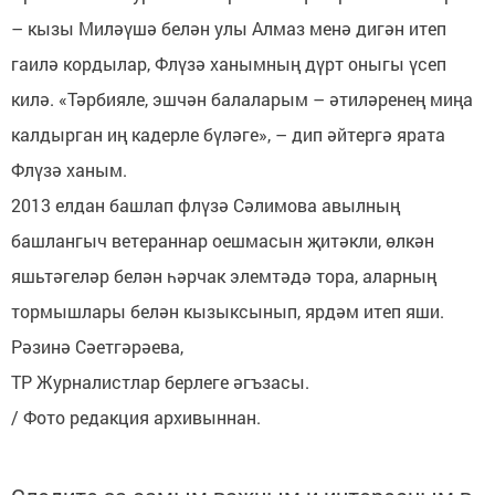
– кызы Миләүшә белән улы Алмаз менә дигән итеп
гаилә кордылар, Флүзә ханымның дүрт оныгы үсеп
килә. «Тәрбияле, эшчән балаларым – әтиләренең миңа
калдырган иң кадерле бүләге», – дип әйтергә ярата
Флүзә ханым.
2013 елдан башлап флүзә Сәлимова авылның
башлангыч ветераннар оешмасын җитәкли, өлкән
яшьтәгеләр белән һәрчак элемтәдә тора, аларның
тормышлары белән кызыксынып, ярдәм итеп яши.
Рәзинә Сәетгәрәева,
ТР Журналистлар берлеге әгъзасы.
/ Фото редакция архивыннан.