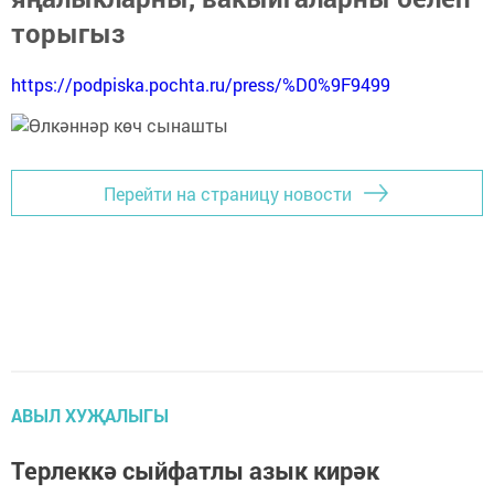
торыгыз
https://podpiska.pochta.ru/press/%D0%9F9499
Перейти на страницу новости
АВЫЛ ХУҖАЛЫГЫ
Терлеккә сыйфатлы азык кирәк