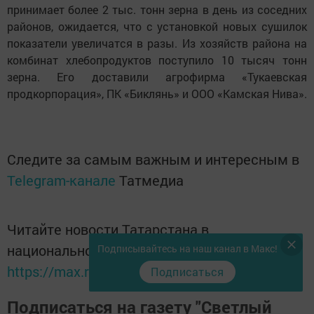
принимает более 2 тыс. тонн зерна в день из соседних
районов, ожидается, что с установкой новых сушилок
показатели увеличатся в разы. Из хозяйств района на
комбинат хлебопродуктов поступило 10 тысяч тонн
зерна. Его доставили агрофирма «Тукаевская
продкорпорация», ПК «Биклянь» и ООО «Камская Нива».
Следите за самым важным и интересным в
Telegram-канале
Татмедиа
Читайте новости Татарстана в
национальном мессенджере MАХ:
Подписывайтесь на наш канал в Макс!
https://max.ru/tatmedia
Подписаться
Подписаться на газету "Светлый