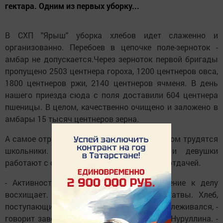
гектара. Одним из первых уборку...
В СХП "Ярыш" уборка хлебов идет слаженно и
организованно. Перебоев в цепочке поле-зерноток -
амбар не допускается.Через зерноток первой бригады
пропущено 2503 центнера гороха, 1200 центнеров овса,
1800 центнеров ржи, 2140 центнеров ячменя. В день
нашего приезда сюда с поля доставили 604 центнера
пшеницы. В целом, качественно очищено и заложено в
амбары 15 тысяч центнеров зерна.
А самое отрадное, здесь с молодым задором трудятся
школьники. Чувствуется, что юноши и девушки
работают с огромной ответственностью и отдачей.
- Активность ребят, их взрослое отношение к делу
восхищает. Они здесь с первого дня жатвы. Хлеб,
поступающий с полей, в ворохах еще не залеживался, -
говорит заведующая зернотоком Ильгиза Нуруллина. -