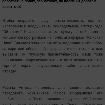
работает на полях, зернотоках, по полевым дорогам
возит хлеб.
Чтобы выразить нашу признательность, поднять
настроение и воодушевить земледельцев, агитбригада
"Объектив" Князевского дома культуры побывала с
концертной программой на полях агрофирмы "Камская
Нива". Самодеятельные артисты подарили хлеборобам
за короткий обеденный перерыв лучшие песни, стихи,
выразив им глубокую признательность, сами тоже
прониклись напряженностью и ответственностью этой
горячей поры, почувствовали себя участниками
страды.
Разина Аитова исполнила для нашего молодого
передового комбайнера Флюса Исрафилова его
любимые песни. Очень пришлось по душе комбайнерам
выступление виртуоза-баяниста Сергея Захматова,