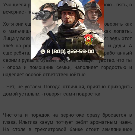
Учащиеся работают в три смены. В утреннюю - пять, в
вечерние - по четыре часа.
Хотя они еще подростки, о них не хочется говорить как
о мальчишках. Вон как "играют" в их руках лопаты.
Лица у всех серьезные. По другому и нельзя: ведь этот
хлеб на родных полях вырастили их отцы и деды. А
еще ребята, наверняка, поняли, что хлеб, заработанный
своими руками, бувыет вкуснее слаще. Чувство, что ты
- опора и помощник семьи, наполняет гордостью и
наделяет особой ответственнойтью.
- Нет, не устаем. Погода отличная, приятно приходить
домой усталым, - говорят сами подростки.
Чистота и порядок на зернотоке сразу бросается в
глаза. Ильгиза ханум потчует ребят ароматным чаем.
На столе в трехлитровой банке стоит земляничное