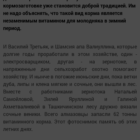
кормозаготовке уже становится доброй традицией. Им
не надо объяснять, что такой вид корма является
незаменимым витамином для молодняка в зимний
период.
И Василий Третьяк, и Шамсия апа Валиуллина, которые
долгие годы проработали в этом хозяйстве, один -
электросварщиком, другая - на зернотоке, в
напряженные дни сельхозработ охотно помогают
хозяйству. И нынче в погожие июньские дни, пока ветки
дуба, липы и клена мягкие и сочные, они вышли в лес.
Вместе с работниками зернотока Натальей
Самойловой, Зилей Яруллиной и Галиной
Ахметвалиевой в Ташкичинском лесу дружно вязали
сочные веники. Всего алмазовцы запасли 62 тонны
витаминного корма. Этот фотоснимок память об этих
летних днях.