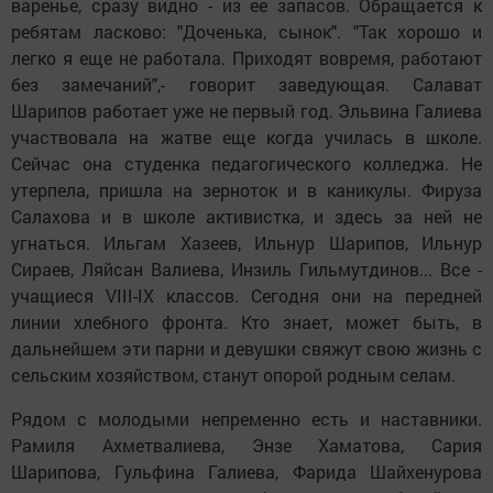
варенье, сразу видно - из ее запасов. Обращается к
ребятам ласково: "Доченька, сынок". "Так хорошо и
легко я еще не работала. Приходят вовремя, работают
без замечаний",- говорит заведующая. Салават
Шарипов работает уже не первый год. Эльвина Галиева
участвовала на жатве еще когда училась в школе.
Сейчас она студенка педагогического колледжа. Не
утерпела, пришла на зерноток и в каникулы. Фируза
Салахова и в школе активистка, и здесь за ней не
угнаться. Ильгам Хазеев, Ильнур Шарипов, Ильнур
Сираев, Ляйсан Валиева, Инзиль Гильмутдинов... Все -
учащиеся VIII-IX классов. Сегодня они на передней
линии хлебного фронта. Кто знает, может быть, в
дальнейшем эти парни и девушки свяжут свою жизнь с
сельским хозяйством, станут опорой родным селам.
Рядом с молодыми непременно есть и наставники.
Рамиля Ахметвалиева, Энзе Хаматова, Сария
Шарипова, Гульфина Галиева, Фарида Шайхенурова