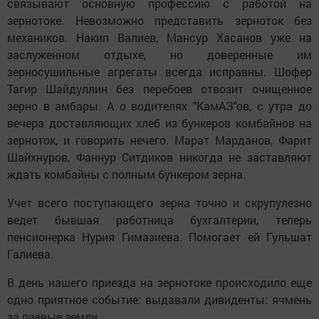
связывают основную профессию с работой на
зернотоке. Невозможно представить зерноток без
механиков. Накип Валиев, Мансур Хасанов уже на
заслуженном отдыхе, но доверенные им
зерносушильные агрегаты всегда исправны. Шофер
Тагир Шайдуллин без перебоев отвозит очищенное
зерно в амбары. А о водителях "КамАЗ"ов, с утра до
вечера доставляющих хлеб из бункеров комбайнов на
зерноток, и говорить нечего. Марат Марданов, Фарит
Шайхнуров, Фаннур Ситдиков никогда не заставляют
ждать комбайны с полным бункером зерна.
Учет всего поступающего зерна точно и скрупулезно
ведет бывшая работница бухгалтерии, теперь
пенсионерка Нурия Гимазиева. Помогает ей Гульшат
Галиева.
В день нашего приезда на зернотоке происходило еще
одно приятное событие: выдавали дивиденты: ячмень
за паевые земли.