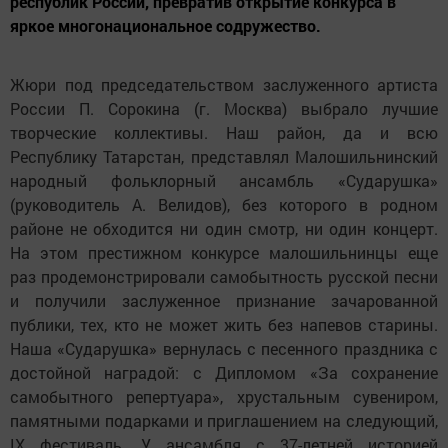
республик России, превратив открытие конкурса в
яркое многонациональное содружество.
Жюри под председательством заслуженного артиста
России П. Сорокина (г. Москва) выбрало лучшие
творческие коллективы. Наш район, да и всю
Республику Татарстан, представлял Малошильнинский
народный фольклорный ансамбль «Сударушка»
(руководитель А. Велидов), без которого в родном
районе не обходится ни один смотр, ни один концерт.
На этом престижном конкурсе малошильнинцы еще
раз продемонстрировали самобытность русской песни
и получили заслуженное признание зачарованной
публики, тех, кто не может жить без напевов старины.
Наша «Сударушка» вернулась с песенного праздника с
достойной наградой: с Дипломом «За сохранение
самобытного репертуара», хрустальным сувениром,
памятными подарками и приглашением на следующий,
IX фестиваль. У ансамбля с 37-летней историей