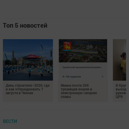
Топ 5 новостей
День строителя–2026: где
Имена почти 200
В Круг
и как отпраздновать 7
тукаевцев вошли в
выездн
августа в Челнах
электронную галерею
руковод
славы
ЦРБ
ВЕСТИ