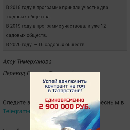
В 2018 году в программе приняли участие два
садовых общества.
В 2019 году в программе участвовали уже 12
садовых обществ.
В 2020 году – 16 садовых обществ.
Алсу Тимерханова
Перевод Гульназ Таиповой
Следите за самым важным и интересным в
Telegram-канале
Татмедиа