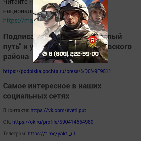
Читайте новости Татарстана в
национальном мессенджере MАХ:
https://max.ru/tatmedia
Подписаться на газету "Светлый
путь" и узнать о жизни Тукаевского
района
https://podpiska.pochta.ru/press/%D0%9F9511
Самое интересное в наших
социальных сетях
ВКонтакте:
https://vk.com/svetliput
ОК:
https://ok.ru/profile/590414664980
Телеграм:
https://t.me/yakti_ul