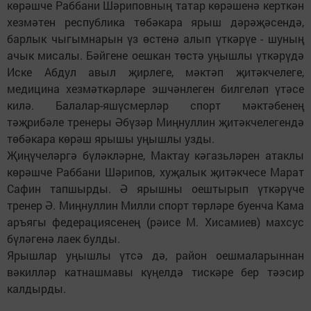
көрәшче Раббани Шәриповның татар көрәшенә керткән
хезмәтен республика төбәкара ярыш дәрәҗәсендә,
барлык чыгымнарын үз өстенә алып үткәрүе - шуның
ачык мисалы. Бәйгене оешкан төстә уңышлы үткәрүдә
Иске Абдул авыл җирлеге, мәктәп җитәкчелеге,
медицина хезмәткәрләре эшчәнлеген билгеләп үтәсе
килә. Балалар-яшүсмерләр спорт мәктәбенең
тәҗрибәле тренеры Әбүзәр Миңнуллин җитәкчелегендә
төбәкара көрәш ярышы уңышлы узды.
Җиңүчеләргә бүләкләрне, Мактау кәгазьләрен атаклы
көрәшче Раббани Шәрипов, хуҗалык җитәкчесе Марат
Сафин тапшырды. Ә ярышны оештырып үткәрүче
тренер Ә. Миңнуллин Милли спорт төрләре буенча Кама
аръягы федерациясенең (рәисе М. Хисамиев) махсус
бүләгенә лаек булды.
Ярышлар уңышлы үтсә дә, район оешмаларыннан
вәкилләр катнашмавы күңелдә тискәре бер тәэсир
калдырды.