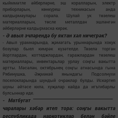
кыйммәтле әйберләрне, эш коралларын, электр
приборларын, көнкүреш техникасын анда
калдырмаулары сорала. Шулай ук төзелеш
материалларын, төсле металлдан эшләнгән
әйберләрне калдырмаска кирәк.
- Ә авыл эчләрендә бу яктан хәл ничегрәк?
- Авыл урамнарында, җәмәгать урыннарында хокук
бозулар быел кимрәк күзәтелде. Төзелә торган
йортлардан, коттеджлардан, гаражлардан төзелеш
материаллары, инвентарьлар урлау соңгы вакытта
артты. Мәсәлән, октябрьнең соңгы атнасында гына
Рябинушка, Әҗмәкәй янындагы Подсолнухи
поселокларында шундый очраклар булды. Искәртеп
шуны әйтәсе килә, хуҗалар кайда да игътибарлы
булсыннар иде.
- Матбугат
чаралары хәбәр итеп тора: соңгы вакытта
республикада наркотиклар белән бәйле