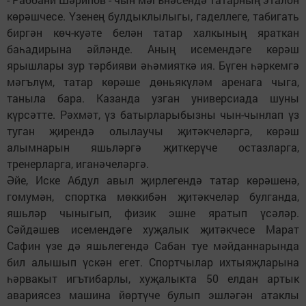
көрәшчесе. Үзенең булдыклылыгы, гаделлеге, табигать
биргән көч-куәте белән татар халкының яраткан
баһадирына әйләнде. Аның исемендәге көрәш
ярышлары зур тәрбияви әһәмияткә ия. Бүген һәркемгә
мәгълүм, татар көрәше дөньякүләм аренага чыга,
таныла бара. Казанда узган универсиада шуны
күрсәтте. Рәхмәт, үз батырларыбызны чын-чынлап үз
туган җирендә олылаучы җитәкчеләргә, көрәш
алымнарын яшьләргә җиткерүче остазларга,
тренерларга, иганәчеләргә.
Әйе, Иске Абдул авыл җирлегендә татар көрәшенә,
гомумән, спортка мөккибән җитәкчеләр булганда,
яшьләр чыныгып, физик эшне яратып үсәләр.
Сәйдәшев исемендәге хуҗалык җитәкчесе Марат
Сафин үзе дә яшьлегендә Сабан туе мәйданнарында
бил алышып үскән егет. Спортчылар ихтыяҗларына
һәрвакыт игътибарлы, хуҗалыкта 50 елдан артык
авариясез машина йөртүче булып эшләгән атаклы