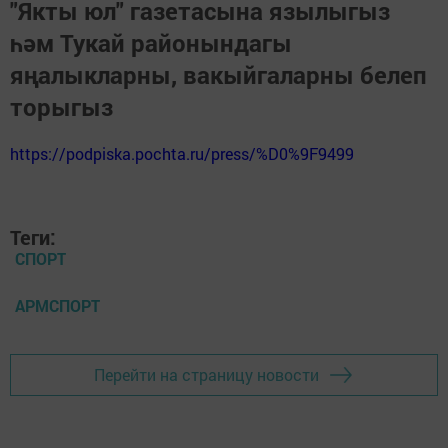
"Якты юл" газетасына язылыгыз
һәм Тукай районындагы
яңалыкларны, вакыйгаларны белеп
торыгыз
https://podpiska.pochta.ru/press/%D0%9F9499
Теги:
СПОРТ
АРМСПОРТ
Перейти на страницу новости