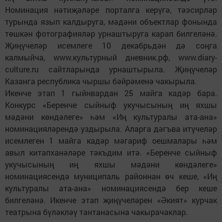
Номинация нәтиҗәләре порталга керүгә, тәэсирләр
турында язып калдыруга, мәдәни объектлар фонында
төшкән фотографияләр урнаштыруга карап билгеләнә.
Җиңүчеләр исемлеге 10 декабрьдән дә соңга
калмыйча, www.культурный дневник.рф, www.diary-
culture.ru сайтларында урнаштырыла. Җиңүчеләр
Казанга республика чыршы бәйрәменә чакырыла.
Икенче этап 1 гыйнвардан 25 майга кадәр бара.
Конкурс «Беренче сыйныф укучысының иң яхшы
мәдәни көндәлеге» һәм «Иң культуралы ата-ана»
номинацияләрендә уздырыла. Аларга дәгъва итүчеләр
исемлеген 1 майга кадәр мәгариф оешмалары һәм
авыл китапханәләре тәкъдим итә. «Беренче сыйныф
укучысының иң яхшы мәдәни көндәлеге»
номинациясендә муниципаль районнан өч кеше, «Иң
культуралы ата-ана» номинациясендә бер кеше
билгеләнә. Икенче этап җиңүчеләрен «Әкият» курчак
театрына бүләкләү тантанасына чакырачаклар.