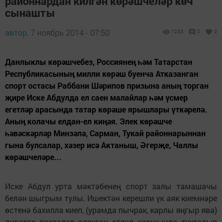
районнардан килгән көрәшчеләр көч
сынашты
автор,
7 ноябрь 2014 - 07:50
1233
0
0
Данлыклы көрәшчебез, Россиянең һәм Татарстан
Республикасының милли көрәш буенча Атказанган
спорт остасы Раббани Шәрипов призына аның торган
җире Иске Абдулда ел саен малайлар һәм үсмер
егетләр арасында татар көрәше ярышлары үткәрелә.
Аның колачы елдан-ел киңәя. Элек көрәшче
һәвәскәрләр Минзәлә, Сарман, Тукай районнарыннан
гына булсалар, хәзер исә Актаныш, Әгерҗе, Чаллы
көрәшчеләре...
Иске Абдул урта мәктәбенең спорт залы тамашачы
белән шыгрым тулы. Ишектән керешли үк аяк киемнәре
өстенә бахилла киеп, (урамда пычрак, карлы яңгыр ява)
диварга пөхтәләп эленгән стенд каршында тукталып