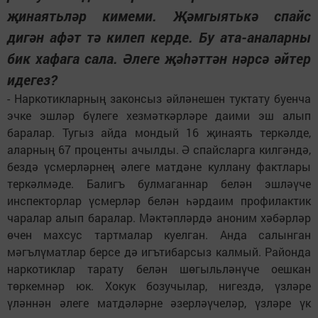
җинаятьләр кимеми. Җәмгыятькә спайс
дигән афәт тә килеп керде. Бу ата-аналарны
бик хафага сала. Әлеге җәһәттән нәрсә әйтер
идегез?
- Наркотикларның законсыз әйләнешен туктату буенча
эчке эшләр бүлеге хезмәткәрләре даими эш алып
баралар. Тугыз айда мондый 16 җинаять теркәлде,
аларның 67 проценты ачылды. Ә спайсларга килгәндә,
бездә үсмерләрнең әлеге матдәне куллану фактлары
теркәлмәде. Балигъ булмаганнар белән эшләүче
инспекторлар үсмерләр белән һәрдаим профилактик
чаралар алып баралар. Мәктәпләрдә аноним хәбәрләр
өчен махсус тартмалар куелган. Анда салынган
мәгълүматлар берсе дә игътибарсыз калмый. Районда
наркотиклар тарату белән шөгыльләнүче оешкан
төркемнәр юк. Хокук бозучылар, нигездә, үзләре
үләннән әлеге матдәләрне әзерләүчеләр, үзләре үк