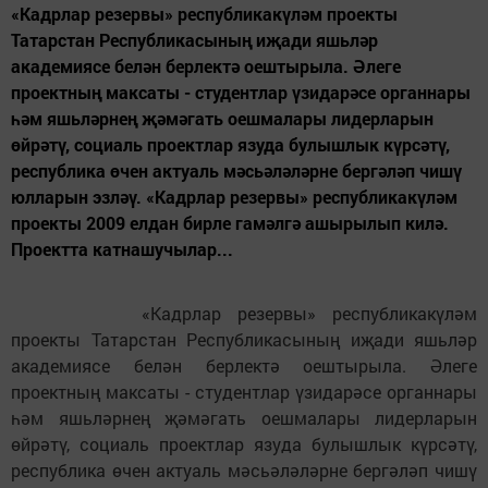
«Кадрлар резервы» республикакүләм проекты
Татарстан Республикасының иҗади яшьләр
академиясе белән берлектә оештырыла. Әлеге
проектның максаты - студентлар үзидарәсе органнары
һәм яшьләрнең җәмәгать оешмалары лидерларын
өйрәтү, социаль проектлар язуда булышлык күрсәтү,
республика өчен актуаль мәсьәләләрне бергәләп чишү
юлларын эзләү. «Кадрлар резервы» республикакүләм
проекты 2009 елдан бирле гамәлгә ашырылып килә.
Проектта катнашучылар...
«Кадрлар резервы» республикакүләм
проекты Татарстан Республикасының иҗади яшьләр
академиясе белән берлектә оештырыла. Әлеге
проектның максаты - студентлар үзидарәсе органнары
һәм яшьләрнең җәмәгать оешмалары лидерларын
өйрәтү, социаль проектлар язуда булышлык күрсәтү,
республика өчен актуаль мәсьәләләрне бергәләп чишү