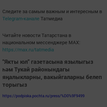
Следите за самым важным и интересным в
Telegram-канале
Татмедиа
Читайте новости Татарстана в
национальном мессенджере MАХ:
https://max.ru/tatmedia
"Якты юл" газетасына язылыгыз
һәм Тукай районындагы
яңалыкларны, вакыйгаларны белеп
торыгыз
https://podpiska.pochta.ru/press/%D0%9F9499