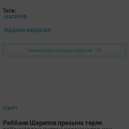
Теги:
МӘГАРИФ
МӘДӘНИ КӨНДӘЛЕК
Перейти на страницу новости
СПОРТ
Раббани Шәрипов призына төрле