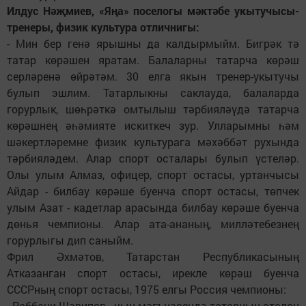
Илдус Нәҗмиев, «Яңа» поселогы мәктәбе укытучысы-
тренеры, физик культура отличнигы:
- Мин бер генә ярышны да калдырмыйм. Бигрәк тә
татар көрәшен яратам. Балаларны татарча көрәш
серләренә өйрәтәм. 30 елга якын тренер-укытучы
булып эшлим. Татарлыкны саклауда, балаларда
горурлык, шөһрәткә омтылыш тәрбияләүдә татарча
көрәшнең әһәмияте искиткеч зур. Улларымны һәм
шәкертләремне физик культурага мәхәббәт рухында
тәрбияләдем. Алар спорт осталары булып үстеләр.
Олы улым Алмаз, офицер, спорт остасы, уртанчысы
Айдар - билбау көрәше буенча спорт остасы, төпчек
улым Азат - кадетлар арасында билбау көрәше буенча
дөнья чемпионы. Алар ата-ананың, милләтебезнең
горурлыгы дип саныйм.
Фрил Әхмәтов, Татарстан Республикасының
Атказанган спорт остасы, ирекле көрәш буенча
СССРның спорт остасы, 1975 елгы Россия чемпионы:
- Раббани Шәрипов - чын мәгънәсендә татарның эталон