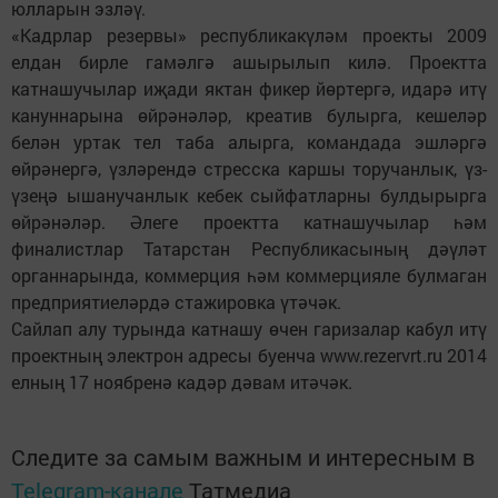
юлларын эзләү.
«Кадрлар резервы» республикакүләм проекты 2009
елдан бирле гамәлгә ашырылып килә. Проектта
катнашучылар иҗади яктан фикер йөртергә, идарә итү
кануннарына өйрәнәләр, креатив булырга, кешеләр
белән уртак тел таба алырга, командада эшләргә
өйрәнергә, үзләрендә стресска каршы торучанлык, үз-
үзеңә ышанучанлык кебек сыйфатларны булдырырга
өйрәнәләр. Әлеге проектта катнашучылар һәм
финалистлар Татарстан Республикасының дәүләт
органнарында, коммерция һәм коммерцияле булмаган
предприятиеләрдә стажировка үтәчәк.
Сайлап алу турында катнашу өчен гаризалар кабул итү
проектның электрон адресы буенча www.rezervrt.ru 2014
елның 17 ноябренә кадәр дәвам итәчәк.
Следите за самым важным и интересным в
Telegram-канале
Татмедиа