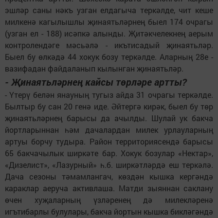
эшләр саны нәкъ узган елдагыча теркәлде, чит кеше
милкенә кагылышлы җинаятьләрнең быел 174 очрагы
(узган ел - 188) исәпкә алынды. Җитәкчелекнең аерым
контролендәге мәсьәлә - икътисадый җинаятьләр.
Быел бу өлкәдә 44 хокук бозу теркәлде. Аларның 28е -
вазифадан файдаланып кылынган җинаятьләр.
- Җинаятьләрнең кайсы төрләре артты?
- Үтерү белән янауның тугыз айда 31 очрагы теркәлде.
Былтыр бу сан 20 генә иде. Әйтергә кирәк, быел бу төр
җинаятьләрнең барысы да ачылды. Шулай ук бакча
йортларыннан һәм дачалардан милек урлауларның
артуы борчу тудыра. Район территориясендә барысы
65 бакчачылык ширкәте бар. Хокук бозулар «Нектар»,
«Дизелист», «Лазурный» һ.б. ширкәтләрдә еш теркәлә.
Дача сезоны тәмамлангач, көздән кышка кергәндә
караклар аеруча активлаша. Матди зыяннан саклану
өчен хуҗаларның үзләренең дә милекләренә
игътибарлы булулары, бакча йортын кышка бикләгәндә