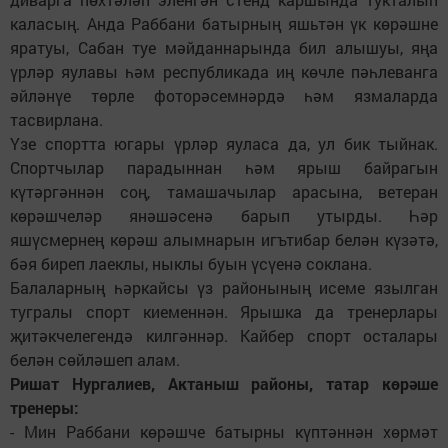
каласың. Анда Раббани батырның яшьтән үк көрәшне
яратуы, Сабан туе мәйданнарында бил алышуы, яңа
үрләр яулавы һәм республикада иң көчле пәһлеванга
әйләнүе төрле фоторәсемнәрдә һәм язмаларда
тасвирлана.
Үзе спортта югары үрләр яуласа да, ул бик тыйнак.
Спортчылар парадыннан һәм ярыш байрагын
күтәргәннән соң, тамашачылар арасына, ветеран
көрәшчеләр янәшәсенә барып утырды. Һәр
яшүсмернең көрәш алымнарын игътибар белән күзәтә,
бәя биреп лаеклы, ныклы буын үсүенә соклана.
Балаларның һәркайсы үз районының исеме язылган
тугралы спорт киеменнән. Ярышка да тренерлары
җитәкчелегендә килгәннәр. Кайбер спорт осталары
белән сөйләшеп алам.
Ришат Нургалиев, Актаныш районы, татар көрәше
тренеры:
- Мин Раббани көрәшче батырны күптәннән хөрмәт