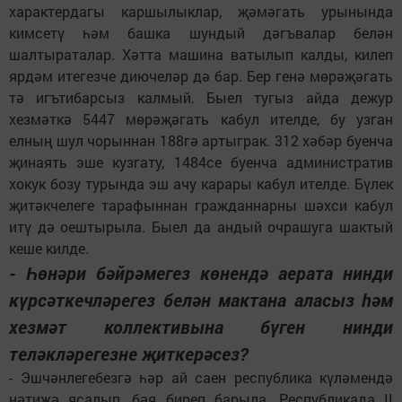
характердагы каршылыклар, җәмәгать урынында
кимсетү һәм башка шундый дәгъвалар белән
шалтыраталар. Хәтта машина ватылып калды, килеп
ярдәм итегезче диючеләр дә бар. Бер генә мөрәҗәгать
тә игътибарсыз калмый. Быел тугыз айда дежур
хезмәткә 5447 мөрәҗәгать кабул ителде, бу узган
елның шул чорыннан 188гә артыграк. 312 хәбәр буенча
җинаять эше кузгату, 1484се буенча административ
хокук бозу турында эш ачу карары кабул ителде. Бүлек
җитәкчелеге тарафыннан гражданнарны шәхси кабул
итү дә оештырыла. Быел да андый очрашуга шактый
кеше килде.
- Һөнәри бәйрәмегез көнендә аерата нинди
күрсәткечләрегез белән мактана аласыз һәм
хезмәт коллективына бүген нинди
теләкләрегезне җиткерәсез?
- Эшчәнлегебезгә һәр ай саен республика күләмендә
нәтиҗә ясалып, бәя биреп барыла. Республикада II