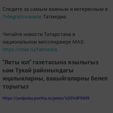
Следите за самым важным и интересным в
Telegram-канале
Татмедиа
Читайте новости Татарстана в
национальном мессенджере MАХ:
https://max.ru/tatmedia
"Якты юл" газетасына язылыгыз
һәм Тукай районындагы
яңалыкларны, вакыйгаларны белеп
торыгыз
https://podpiska.pochta.ru/press/%D0%9F9499