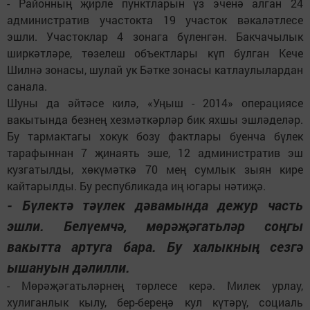
- Районның җирле пунктларын үз эченә алган 24
административ участокта 19 участок вәкаләтлесе
эшли. Участоклар 4 зонага бүленгән. Бакчачылык
ширкәтләре, төзелеш объектлары күп булган Кече
Шилнә зонасы, шулай ук Бәтке зонасы катлаулылардан
санала.
Шуны да әйтәсе килә, «Уңыш - 2014» операциясе
вакытында безнең хезмәткәрләр бик яхшы эшләделәр.
Бу тармактагы хокук бозу фактлары буенча бүлек
тарафыннан 7 җинаять эше, 12 административ эш
кузгатылды, хөкүмәткә 70 мең сумлык зыян кире
кайтарылды. Бу республикада иң югары нәтиҗә.
- Бүлектә тәүлек дәвамында дежур часть
эшли. Белүемчә, мөрәҗәгатьләр соңгы
вакытта артуга бара. Бу халыкның сезгә
ышануын дәлилли.
- Мөрәҗәгатьләрнең төрлесе керә. Милек урлау,
хулиганлык кылу, бер-береңә кул күтәрү, социаль