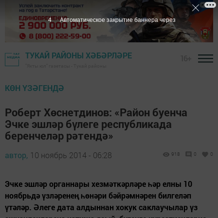
3
Автоматическое закрытие баннера через
ТУКАЙ РАЙОНЫ ХӘБӘРЛӘРЕ
16+
"Якты юл" газетасы - Тукай районы
КӨН ҮЗӘГЕНДӘ
Роберт Хөснетдинов: «Район буенча
Эчке эшләр бүлеге республикада
беренчеләр рәтендә»
автор,
10 ноябрь 2014 - 06:28
918
0
0
Эчке эшләр органнары хезмәткәрләре һәр елны 10
ноябрьдә үзләренең һөнәри бәйрәмнәрен билгеләп
үтәләр. Әлеге дата алдыннан хокук саклаучылар үз