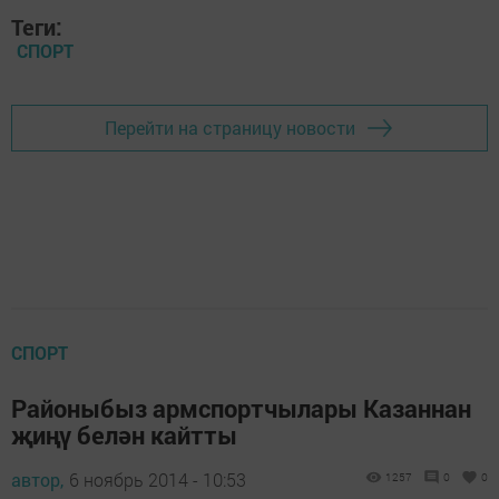
Теги:
СПОРТ
Перейти на страницу новости
СПОРТ
Районыбыз армспортчылары Казаннан
җиңү белән кайтты
автор,
6 ноябрь 2014 - 10:53
1257
0
0