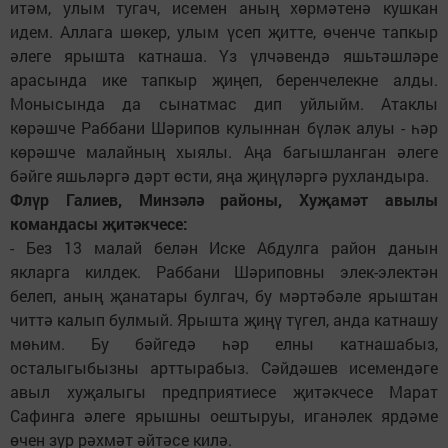
итәм, улым тугач, исемен аның хөрмәтенә кушкан
идем. Аллага шөкер, улым үсеп җитте, өченче тапкыр
әлеге ярышта катнаша. Үз үлчәвендә яшьтәшләре
арасында ике тапкыр җиңеп, беренчелекне алды.
Монысында да сынатмас дип уйлыйм. Атаклы
көрәшче Раббани Шәрипов кулыннан бүләк алуы - һәр
көрәшче малайның хыялы. Аңа багышланган әлеге
бәйге яшьләргә дәрт өсти, яңа җиңүләргә рухландыра.
Флүр Галиев, Минзәлә районы, Хуҗамәт авылы
командасы җитәкчесе:
- Без 13 малай белән Иске Абдулга район данын
якларга килдек. Раббани Шәриповны элек-электән
белеп, аның җанатары булгач, бу мәртәбәле ярыштан
читтә калып булмый. Ярышта җиңү түгел, анда катнашу
мөһим. Бу бәйгедә һәр елны катнашабыз,
осталыгыбызны арттырабыз. Сәйдәшев исемендәге
авыл хуҗалыгы предприятиесе җитәкчесе Марат
Сафинга әлеге ярышны оештыруы, иганәлек ярдәме
өчен зур рәхмәт әйтәсе килә.