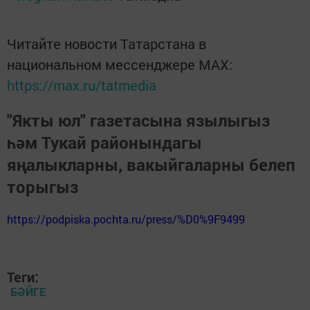
Читайте новости Татарстана в
национальном мессенджере MАХ:
https://max.ru/tatmedia
"Якты юл" газетасына язылыгыз
һәм Тукай районындагы
яңалыкларны, вакыйгаларны белеп
торыгыз
https://podpiska.pochta.ru/press/%D0%9F9499
Теги:
БӘЙГЕ