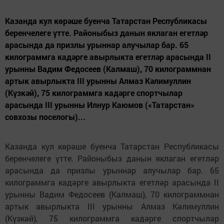
Казанда кул көрәше буенча Татарстан Республикасы
беренчелеге үтте. Районыбыз данын яклаган егетләр
арасында да призлы урыннар алучылар бар. 65
килограммга кадәрге авырлыкта егетләр арасында II
урынны Вадим Федосеев (Калмаш), 70 килограммнан
артык авырлыкта III урынны Алмаз Кәлимуллин
(Күзкәй), 75 килограммга кадәрге спортчылар
арасында III урынны Илнур Каюмов («Татарстан»
совхозы поселогы)...
Казанда кул көрәше буенча Татарстан Республикасы
беренчелеге үтте. Районыбыз данын яклаган егетләр
арасында да призлы урыннар алучылар бар. 65
килограммга кадәрге авырлыкта егетләр арасында II
урынны Вадим Федосеев (Калмаш), 70 килограммнан
артык авырлыкта III урынны Алмаз Кәлимуллин
(Күзкәй), 75 килограммга кадәрге спортчылар