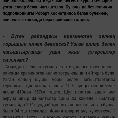
эшчәнлекләренә нәтиҗә ясый, бүгенге күрсәткечләрне
узган еллар белән чагыштыра. Бу юлы да без полиция
подполковнигы Роберт Хөснетдинов белән бүлекнең
эшчәнлеге хакында бераз сөйләшеп алдык.
- Бүген райондагы криминоген хәлнең
торышын ничек бәялисез? Узган еллар белән
чагыштырганда уңай якка үзгәрешләр
сизеләме?
- Агымдагы елның тугыз ае нәтиҗәләренә күз салсак,
районда криминоген хәлне тотрыклы дип әйтергә була.
Узган елның шушы чоры белән чагыштырганда
теркәлгән җинаятьләр саны 10,5 процентка кимеде,
ягъни 410нан 367гә төште. Шул исәптән авыр һәм
аеруча авыр җинаятьләр саны да кимеде - былтыр
тугыз айда 107 шундый җинаять исәпкә алынган булса,
быел 94 эш теркәлде. Җинаятьләрне ачу күрсәткече 1
процентка артты. Шәхескә карата эшләнгән кырын