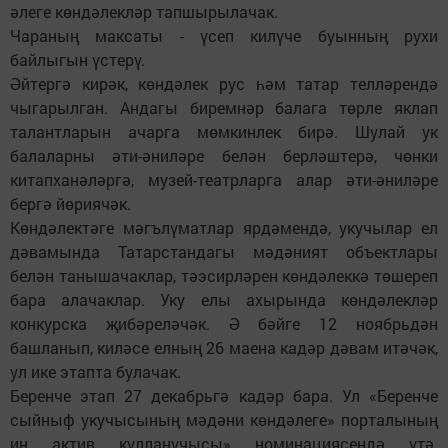
әлеге көндәлекләр тапшырылачак.
Чараның максаты - үсеп килүче буынның рухи
байлыгын үстерү.
Әйтергә кирәк, көндәлек рус һәм татар телләрендә
чыгарылган. Андагы биремнәр балага төрле яклап
талантларын ачарга мөмкинлек бирә. Шулай ук
балаларны әти-әниләре белән берләштерә, чөнки
китапханәләргә, музей-театрларга алар әти-әниләре
бергә йөриячәк.
Көндәлектәге мәгълүматлар ярдәмендә, укучылар ел
дәвамында Татарстандагы мәдәният объектлары
белән танышачаклар, тәэсирләрен көндәлеккә төшереп
бара алачаклар. Уку елы ахырында көндәлекләр
конкурска җибәреләчәк. Ә бәйге 12 ноябрьдән
башланып, киләсе елның 26 маена кадәр дәвам итәчәк,
ул ике этапта булачак.
Беренче этап 27 декабрьгә кадәр бара. Ул «Беренче
сыйныф укучысының мәдәни көндәлеге» порталының
иң актив кулланучысы» номинациясендә үтә.