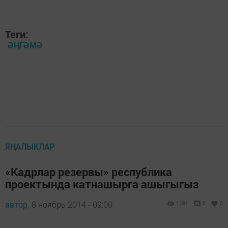
Теги:
ӘҢГӘМӘ
ЯҢАЛЫКЛАР
«Кадрлар резервы» республика
проектында катнашырга ашыгыгыз
автор,
8 ноябрь 2014 - 09:00
1281
0
0