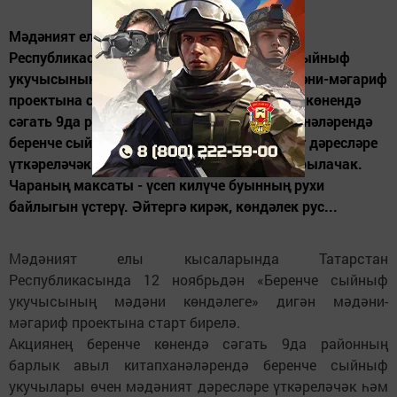
Мәдәният елы кысаларында Татарстан
Республикасында 12 ноябрьдән «Беренче сыйныф
укучысының мәдәни көндәлеге» дигән мәдәни-мәгариф
проектына старт бирелә. Акциянең беренче көнендә
сәгать 9да районның барлык авыл китапханәләрендә
беренче сыйныф укучылары өчен мәдәният дәресләре
үткәреләчәк һәм әлеге көндәлекләр тапшырылачак.
Чараның максаты - үсеп килүче буынның рухи
байлыгын үстерү. Әйтергә кирәк, көндәлек рус...
Мәдәният елы кысаларында Татарстан
Республикасында 12 ноябрьдән «Беренче сыйныф
укучысының мәдәни көндәлеге» дигән мәдәни-
мәгариф проектына старт бирелә.
Акциянең беренче көнендә сәгать 9да районның
барлык авыл китапханәләрендә беренче сыйныф
укучылары өчен мәдәният дәресләре үткәреләчәк һәм