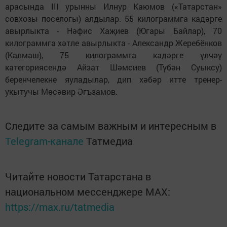
арасында III урынны Илнур Каюмов («Татарстан»
совхозы поселогы) алдылар. 55 килограммга кадәрге
авырлыкта - Нәфис Хаҗиев (Югары Байлар), 70
килограммга хәтле авырлыкта - Александр Жеребёнков
(Калмаш), 75 килограммга кадәрге үлчәү
категориясендә Айзат Шәмсиев (Түбән Суыксу)
беренчелекне яуладылар, дип хәбәр итте тренер-
укытучы Мөсәвир Әгъзамов.
Следите за самым важным и интересным в
Telegram-канале
Татмедиа
Читайте новости Татарстана в
национальном мессенджере MАХ:
https://max.ru/tatmedia