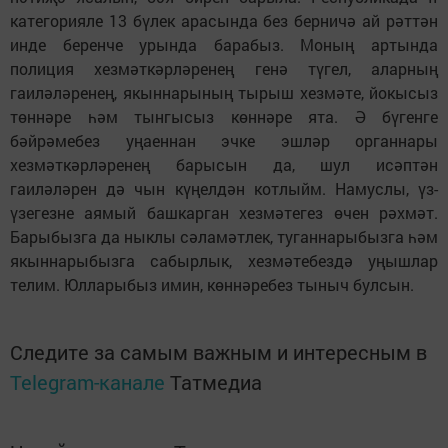
категорияле 13 бүлек арасында без берничә ай рәттән
инде беренче урында барабыз. Моның артында
полиция хезмәткәрләренең генә түгел, аларның
гаиләләренең, якыннарының тырыш хезмәте, йокысыз
төннәре һәм тынгысыз көннәре ята. Ә бүгенге
бәйрәмебез уңаеннан эчке эшләр органнары
хезмәткәрләренең барысын да, шул исәптән
гаиләләрен дә чын күңелдән котлыйм. Намуслы, үз-
үзегезне аямый башкарган хезмәтегез өчен рәхмәт.
Барыбызга да ныклы сәламәтлек, туганнарыбызга һәм
якыннарыбызга сабырлык, хезмәтебездә уңышлар
телим. Юлларыбыз имин, көннәребез тыныч булсын.
Следите за самым важным и интересным в
Telegram-канале
Татмедиа