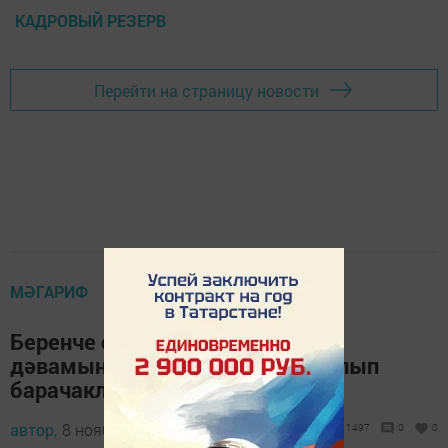
КАДРОВЫЙ РЕЗЕРВ
Перейти на страницу новости
МӘГАРИФ
Беренче сыйныф укучылары ел
дәвамында мәдәни көндәлек алып
барачаклар
автор,
8 ноябрь 2014 - 05:53
1497
0
0