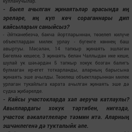
кулланучылар.
- Быел ачылган җинаятьләр арасында иң
эреләре, иң күп көч сораганнары дип
кайсыларын саныйсыз?
- Әйткәнебезчә, бакча йортларыннан, төзелеп килүче
объектлардан милек урлау - бүгенге көннең баш
авыртуы. Мәсәлән, 14 тапкыр җинаять эшләгән
Бөгелмә кешесе, 3 җинаять белән Чаллыдан ике кеше,
шулай ук шәһәрдән 5 тапкыр хокук бозган балигъ
булмаган ир-егет тоткарланды, аларның барысына
җинаять эше ачылды. Төзелеш объектларыннан милек
урлаган тукайлыга карата ачылган җинаять эше дә
судка җибәрелде.
- Кайсы участокларда хәл аеруча катлаулы?
Авыллардагы хокук тәртибен, нигездә,
участок вәкаләтлеләре тәэмин итә. Аларның
эшчәнлегенә дә тукталыйк әле.