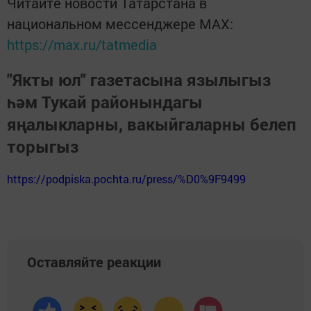
Читайте новости Татарстана в
национальном мессенджере MАХ:
https://max.ru/tatmedia
"Якты юл" газетасына язылыгыз
һәм Тукай районындагы
яңалыкларны, вакыйгаларны белеп
торыгыз
https://podpiska.pochta.ru/press/%D0%9F9499
Оставляйте реакции