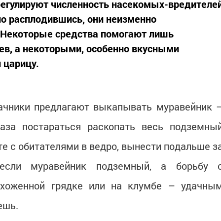
регулируют численность насекомых-вредителе
рно расплодившись, они неизменно
 Некоторые средства помогают лишь
ев, а некоторыми, особенно вкусными
 царицу.
дачники предлагают выкапывать муравейник 
раза постараться раскопать весь подземны
те с обитателями в ведро, вынести подальше з
 если муравейник подземный, а борьбу 
хоженной грядке или на клумбе – удачны
ешь.