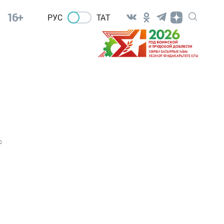
16+
РУС
ТАТ
0