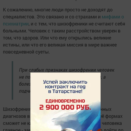
К сожалению, многие люди просто не доходят до
специалистов. Это связано и со страхами и
мифами о
психиатрии
, и с тем, что шизофреники не считают себя
больными. Человек с таким расстройством уверен в
том, что здоров. Или что ему открылись великие
истины, или что его великая миссия в мире важнее
повседневной суеты.
При слабых признаках шизофрении человек
не получает психиатрической помощи, а
болезнь постепенно прогрессирует и
подчиняет его жизнь.
Шизофрения - один из самых распространённых
диагнозов в психиатрии. Но разобраться в её формах
сможет не каждый психиатр. Для обычного человека
главное - заметить опасные признаки и либо дойти до