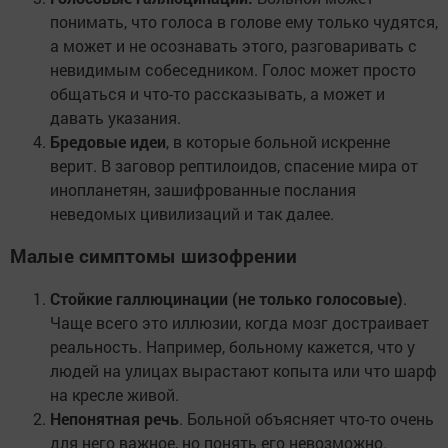
понимать, что голоса в голове ему только чудятся,
а может и не осознавать этого, разговаривать с
невидимым собеседником. Голос может просто
общаться и что-то рассказывать, а может и
давать указания.
Бредовые идеи
, в которые больной искренне
верит. В заговор рептилоидов, спасение мира от
инопланетян, зашифрованные послания
неведомых цивилизаций и так далее.
Малые симптомы шизофрении
Стойкие галлюцинации (не только голосовые)
.
Чаще всего это иллюзии, когда мозг достраивает
реальность. Например, больному кажется, что у
людей на улицах вырастают копыта или что шарф
на кресле живой.
Непонятная речь
. Больной объясняет что-то очень
для него важное, но понять его невозможно.