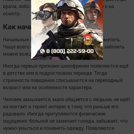
врача, либо помочь больному и уговорить его на
осмотр.
Как начинается шизофрения
Начальные признаки шизофрении трудно заметить.
Чаще всего она проявляется в 18-35 лет. Но заболеть
можно всегда.
Иногда первые признаки шизофрении появляются ещё
в детстве или в подростковом периоде. Тогда
странности поведения списываются на переходный
возраст или на особенности характера.
Человек замыкается, мало общается с людьми, не идёт
на контакт и теряет интерес к тому, что раньше его
радовало. Иногда притупляются физические
ощущения: больной не замечает голода, забывает, что
нужно умыться и поменять одежду. Появляются