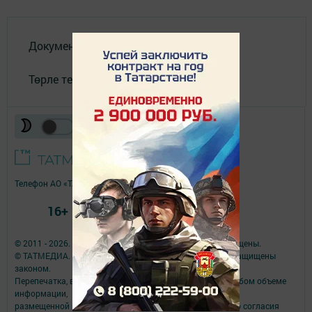
Документлар
Төрле темалар
Телефон АО «ТАТМЕДИА»:
(843) 222 09 84
16+
© 2011 - 2026. Якты юл (Светлый путь). Все права защищены.
© ТАТМЕДИА. Все материалы, размещенные на сайте, защищены
законом.
Перепечатка, воспроизведение и распространение в любом объеме
информации,
размещенной на сайте, возможна только с письменного согласия