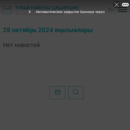
ТУКАЙ РАЙОНЫ ХӘБӘРЛӘРЕ
16+
6
Автоматическое закрытие баннера через
"Якты юл" газетасы - Тукай районы
28 октябрь 2024 яңалыклары
Нет новостей