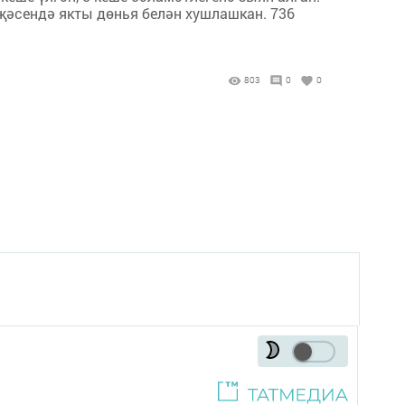
җәсендә якты дөнья белән хушлашкан. 736
803
0
0