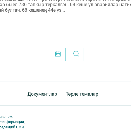
 быел 736 тапкыр теркәлгән. 68 кеше ул аварияләр нәти
булгач, 68 кешенең 44е үз...
Документлар
Төрле темалар
аконом.
ме информации,
 редакций СМИ.