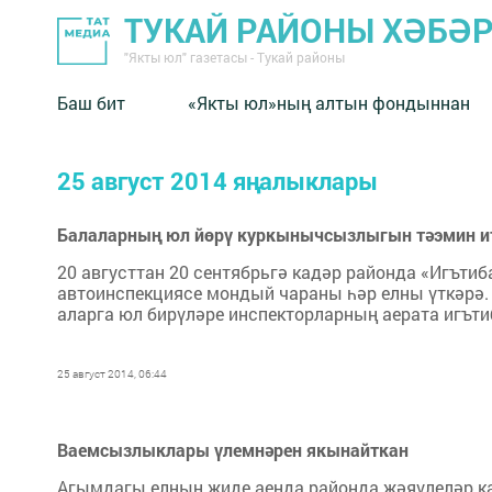
ТУКАЙ РАЙОНЫ ХӘБӘ
"Якты юл" газетасы - Тукай районы
Баш бит
«Якты юл»ның алтын фондыннан
25 август 2014 яңалыклары
Балаларның юл йөрү куркынычсызлыгын тәэмин ит
20 августтан 20 сентябрьгә кадәр районда «Игътиб
автоинспекциясе мондый чараны һәр елны үткәрә
аларга юл бирүләре инспекторларның аерата игътиб
25 август 2014, 06:44
Ваемсызлыклары үлемнәрен якынайткан
Агымдагы елның җиде аенда районда җәяүлеләр кат