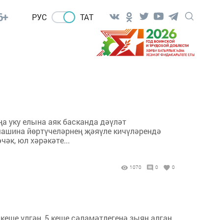
6+
РУС
ТАТ
ңа уку елына аяк басканда дәүләт
машина йөртүчеләрнең җәяүле кичүләрендә
әк, юл хәрәкәте...
1070
0
0
еше үлгән, 5 кеше сәламәтлегенә зыян алган.