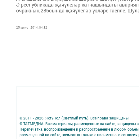
Ә республикада җәяүлеләр катнашындагы аварияләр
очракның 286сында җәяүлеләр үзләре гаепле. Шулай 
25 август 2014, 04:32
© 2011 - 2026. Якты юл (Светлый путь). Все права защищены.
© ТАТМЕДИА. Все материалы, размещенные на сайте, защищены з
Перепечатка, воспроизведение и распространение в любом объе
размещенной на сайте, возможна только с письменного согласия