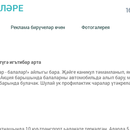
РЛӘРЕ
1
Реклама бирүчеләр өчен
Фотогалерея
үгә игътибар арта
ар - балалар!» айлыгы бара. Җәйге каникул тәмамланып, я
. Акция барышында балаларны автомобильдә алып бару, 
арында булачак. Шулай ук профилактик чаралар үтәкреләч
нашында 10 юл-транспорт һәлакәте теркәлгән. Аларда 5 к