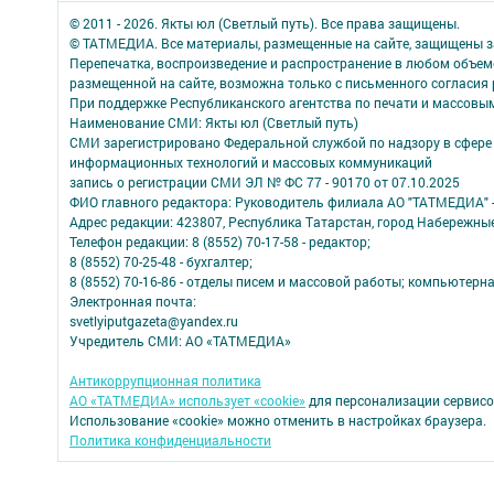
© 2011 - 2026. Якты юл (Светлый путь). Все права защищены.
© ТАТМЕДИА. Все материалы, размещенные на сайте, защищены з
Перепечатка, воспроизведение и распространение в любом объе
размещенной на сайте, возможна только с письменного согласия
При поддержке Республиканского агентства по печати и массов
Наименование СМИ: Якты юл (Светлый путь)
СМИ зарегистрировано Федеральной службой по надзору в сфере 
информационных технологий и массовых коммуникаций
запись о регистрации СМИ ЭЛ № ФС 77 - 90170 от 07.10.2025
ФИО главного редактора: Руководитель филиала АО "ТАТМЕДИА" 
Адрес редакции: 423807, Республика Татарстан, город Набережны
Телефон редакции: 8 (8552) 70-17-58 - редактор;
8 (8552) 70-25-48 - бухгалтер;
8 (8552) 70-16-86 - отделы писем и массовой работы; компьютерна
Электронная почта:
svetlyiputgazeta@yandex.ru
Учредитель СМИ: АО «ТАТМЕДИА»
Антикоррупционная политика
АО «ТАТМЕДИА» использует «cookie»
для персонализации сервисо
Использование «cookie» можно отменить в настройках браузера.
Политика конфиденциальности