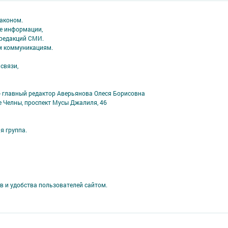
аконом.
ме информации,
 редакций СМИ.
ым коммуникациям.
связи,
- главный редактор Аверьянова Олеся Борисовна
е Челны, проспект Мусы Джалиля, 46
я группа.
в и удобства пользователей сайтом.