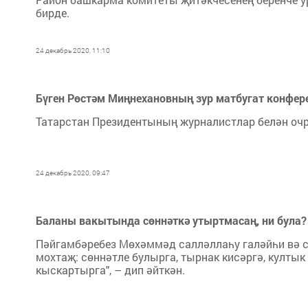
бирде.
24 декабрь 2020, 11:10
Бүген Рөстәм Миңнехановның зур матбугат конфер
Татарстан Президентының журналистлар белән очр
24 декабрь 2020, 09:47
Баланы вакытында сөннәткә утыртмасаң, ни була?
Пәйгамбәребез Мөхәммәд салләллаһу галәйһи вә сә
мохтаҗ: сөннәтле булырга, тырнак кисәргә, култ
кыскартырга", – дип әйткән.