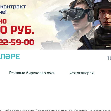
РЛӘРЕ
1
Реклама бирүчеләр өчен
Фотогалерея
 урынбасары Фәрит Заһретдинов дүшәмбе киңәшмәсендә