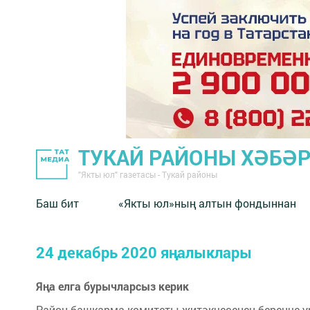
ТУКАЙ РАЙОНЫ ХӘБӘ
"Якты юл" газетасы - Тукай районы
Баш бит
«Якты юл»ның алтын фондыннан
24 декабрь 2020 яңалыклары
Яңа елга бурычларсыз керик
Район башкарма комитеты җитәкчесенең беренче