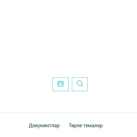
Документлар
Төрле темалар