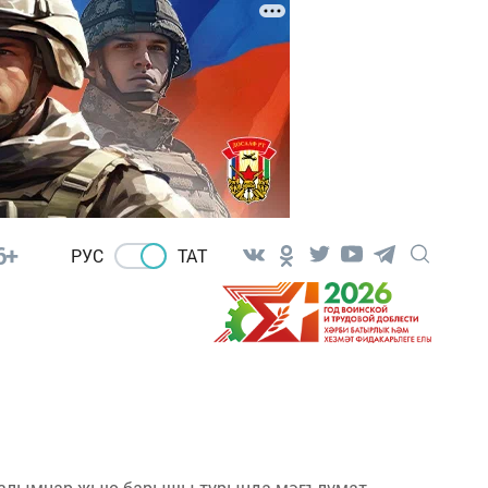
6+
РУС
ТАТ
 салымнар җыю барышы турында мәгълүмат