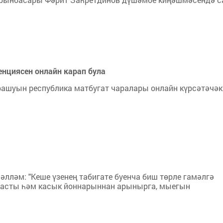
енциясен онлайн карап була
ашуын республика матбугат чаралары онлайн күрсәтәчәк
лләм: "Кеше үзенең табигате буенча биш төрле гамәлгә
ык асты һәм касык йоннарыннан арынырга, мыегын