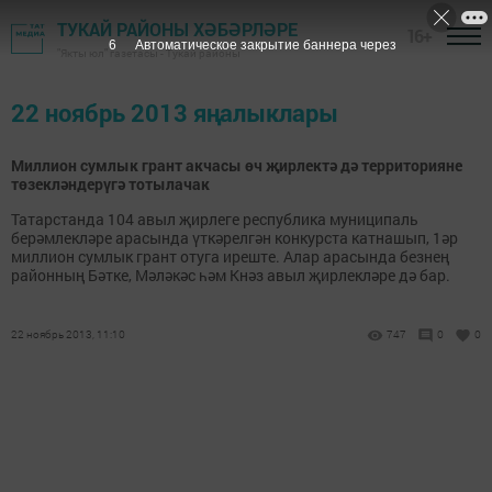
ТУКАЙ РАЙОНЫ ХӘБӘРЛӘРЕ
16+
6
Автоматическое закрытие баннера через
"Якты юл" газетасы - Тукай районы
22 ноябрь 2013 яңалыклары
Миллион сумлык грант акчасы өч җирлектә дә территорияне
төзекләндерүгә тотылачак
Татарстанда 104 авыл җирлеге республика муниципаль
берәмлекләре арасында үткәрелгән конкурста катнашып, 1әр
миллион сумлык грант отуга иреште. Алар арасында безнең
районның Бәтке, Мәләкәс һәм Кнәз авыл җирлекләре дә бар.
22 ноябрь 2013, 11:10
747
0
0