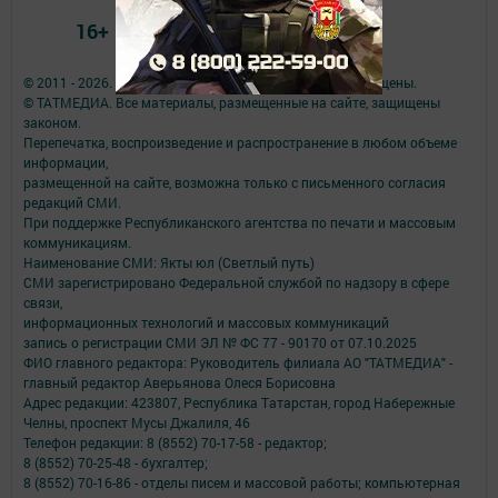
16+
© 2011 - 2026. Якты юл (Светлый путь). Все права защищены.
© ТАТМЕДИА. Все материалы, размещенные на сайте, защищены
законом.
Перепечатка, воспроизведение и распространение в любом объеме
информации,
размещенной на сайте, возможна только с письменного согласия
редакций СМИ.
При поддержке Республиканского агентства по печати и массовым
коммуникациям.
Наименование СМИ: Якты юл (Светлый путь)
СМИ зарегистрировано Федеральной службой по надзору в сфере
связи,
информационных технологий и массовых коммуникаций
запись о регистрации СМИ ЭЛ № ФС 77 - 90170 от 07.10.2025
ФИО главного редактора: Руководитель филиала АО "ТАТМЕДИА" -
главный редактор Аверьянова Олеся Борисовна
Адрес редакции: 423807, Республика Татарстан, город Набережные
Челны, проспект Мусы Джалиля, 46
Телефон редакции: 8 (8552) 70-17-58 - редактор;
8 (8552) 70-25-48 - бухгалтер;
8 (8552) 70-16-86 - отделы писем и массовой работы; компьютерная