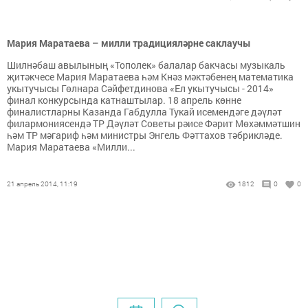
Мария Маратаева – милли традицияләрне саклаучы
Шилнәбаш авылының «Тополек» балалар бакчасы музыкаль
җитәкчесе Мария Маратаева һәм Кнәз мәктәбенең математика
укытучысы Гөлнара Сәйфетдинова «Ел укытучысы - 2014»
финал конкурсында катнаштылар. 18 апрель көнне
финалистларны Казанда Габдулла Тукай исемендәге дәүләт
филармониясендә ТР Дәүләт Советы рәисе Фәрит Мөхәммәтшин
һәм ТР мәгариф һәм министры Энгель Фәттахов тәбрикләде.
Мария Маратаева «Милли...
21 апрель 2014, 11:19
1812
0
0