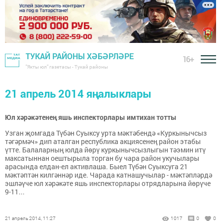
ТУКАЙ РАЙОНЫ ХӘБӘРЛӘРЕ
16+
"Якты юл" газетасы - Тукай районы
21 апрель 2014 яңалыклары
Юл хәрәкәтенең яшь инспекторлары имтихан тотты
Узган җомгада Түбән Суыксу урта мәктәбендә «Куркынычсыз
тәгәрмәч» дип аталган республика акциясенең район этабы
үтте. Балаларның юлда йөрү куркынычсызлыгын тәэмин итү
максатыннан оештырыла торган бу чара район укучылары
арасында елдан-ел активлаша. Быел Түбән Суыксуга 21
мәктәптән килгәннәр иде. Чарада катнашучылар - мәктәпләрдә
эшләүче юл хәрәкәте яшь инспекторлары отрядларына йөрүче
9-11...
21 апрель 2014, 11:27
1017
0
0