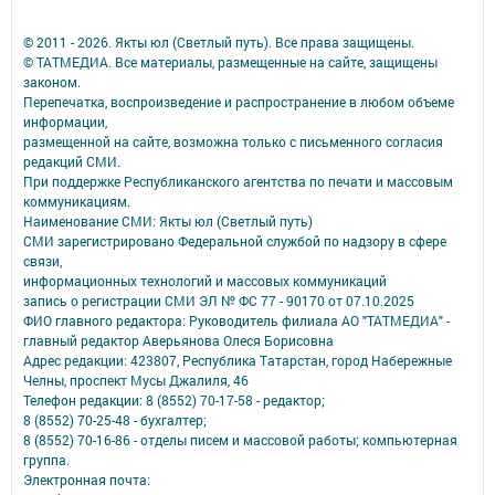
© 2011 - 2026. Якты юл (Светлый путь). Все права защищены.
© ТАТМЕДИА. Все материалы, размещенные на сайте, защищены
законом.
Перепечатка, воспроизведение и распространение в любом объеме
информации,
размещенной на сайте, возможна только с письменного согласия
редакций СМИ.
При поддержке Республиканского агентства по печати и массовым
коммуникациям.
Наименование СМИ: Якты юл (Светлый путь)
СМИ зарегистрировано Федеральной службой по надзору в сфере
связи,
информационных технологий и массовых коммуникаций
запись о регистрации СМИ ЭЛ № ФС 77 - 90170 от 07.10.2025
ФИО главного редактора: Руководитель филиала АО "ТАТМЕДИА" -
главный редактор Аверьянова Олеся Борисовна
Адрес редакции: 423807, Республика Татарстан, город Набережные
Челны, проспект Мусы Джалиля, 46
Телефон редакции: 8 (8552) 70-17-58 - редактор;
8 (8552) 70-25-48 - бухгалтер;
8 (8552) 70-16-86 - отделы писем и массовой работы; компьютерная
группа.
Электронная почта: