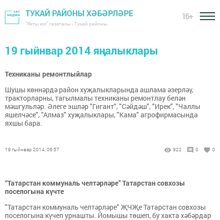
ТУКАЙ РАЙОНЫ ХӘБӘРЛӘРЕ
16+
"Якты юл" газетасы - Тукай районы
19 гыйнвар 2014 яңалыклары
Техниканы ремонтлыйлар
Шушы көннәрдә район хуҗалыкларында ашлама әзерләү,
тракторларны, тагылмалы техниканы ремонтлау белән
мәшгульләр. Әлеге эшләр "Гигант", "Сәйдәш", "Ирек", "Чаллы
яшелчәсе", "Алмаз" хуҗалыклары, "Кама" агрофирмасында
яхшы бара.
19 гыйнвар 2014, 06:57
922
0
0
“Татарстан коммуналь челтәрләре” Татарстан совхозы
поселогына күчте
"Татарстан коммуналь челтәрләре" ҖЧҖе Татарстан совхозы
поселогына күчеп урнашты. Йомышы төшеп, бу хакта хәбәрдар