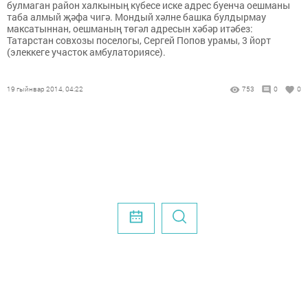
булмаган район халкының күбесе иске адрес буенча оешманы
таба алмый җәфа чигә. Мондый хәлне башка булдырмау
максатыннан, оешманың төгәл адресын хәбәр итәбез:
Татарстан совхозы поселогы, Сергей Попов урамы, 3 йорт
(элеккеге участок амбулаториясе).
19 гыйнвар 2014, 04:22
753
0
0