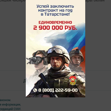
Документлар
Төрле темалар
аконом.
ме информации,
 редакций СМИ.