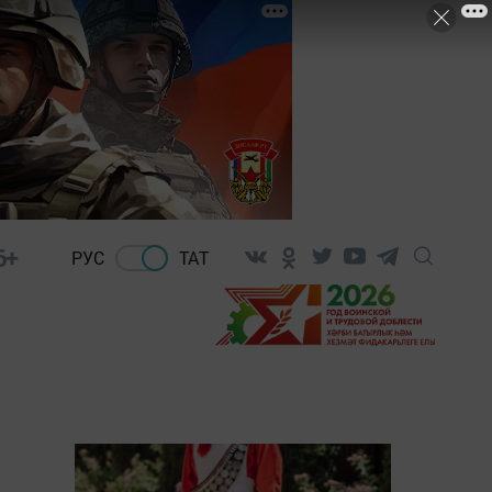
6+
РУС
ТАТ