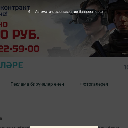
6
Автоматическое закрытие баннера через
РЛӘРЕ
1
Реклама бирүчеләр өчен
Фотогалерея
а
“Кряшен чибяре-2023” конкурсының финалистлары белән