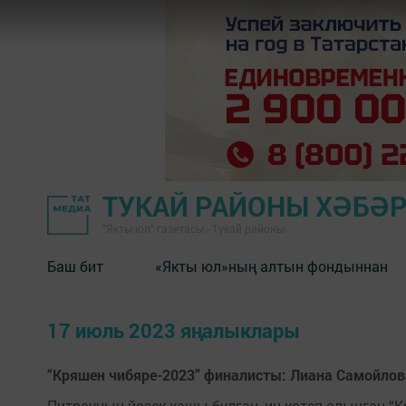
ТУКАЙ РАЙОНЫ ХӘБӘ
"Якты юл" газетасы - Тукай районы
Баш бит
«Якты юл»ның алтын фондыннан
17 июль 2023 яңалыклары
“Кряшен чибяре-2023” финалисты: Лиана Самойлов
Питрауның йөзек кашы булган, иң көтеп алынган 