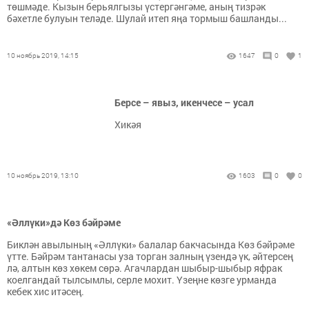
төшмәде. Кызын берьялгызы үстергәнгәме, аның тизрәк
бәхетле булуын теләде. Шулай итеп яңа тормыш башланды...
10 ноябрь 2019, 14:15
1647
0
1
Берсе – явыз, икенчесе – усал
Хикәя
10 ноябрь 2019, 13:10
1603
0
0
«Әллүки»дә Көз бәйрәме
Биклән авылының «Әллүки» балалар бакчасында Көз бәйрәме
үтте. Бәйрәм тантанасы уза торган залның үзендә үк, әйтерсең
лә, алтын көз хөкем сөрә. Агачлардан шыбыр-шыбыр яфрак
коелгандай тылсымлы, серле мохит. Үзеңне көзге урманда
кебек хис итәсең.