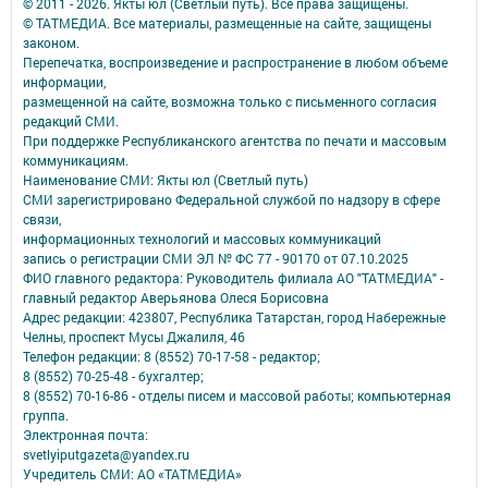
© 2011 - 2026. Якты юл (Светлый путь). Все права защищены.
© ТАТМЕДИА. Все материалы, размещенные на сайте, защищены
законом.
Перепечатка, воспроизведение и распространение в любом объеме
информации,
размещенной на сайте, возможна только с письменного согласия
редакций СМИ.
При поддержке Республиканского агентства по печати и массовым
коммуникациям.
Наименование СМИ: Якты юл (Светлый путь)
СМИ зарегистрировано Федеральной службой по надзору в сфере
связи,
информационных технологий и массовых коммуникаций
запись о регистрации СМИ ЭЛ № ФС 77 - 90170 от 07.10.2025
ФИО главного редактора: Руководитель филиала АО "ТАТМЕДИА" -
главный редактор Аверьянова Олеся Борисовна
Адрес редакции: 423807, Республика Татарстан, город Набережные
Челны, проспект Мусы Джалиля, 46
Телефон редакции: 8 (8552) 70-17-58 - редактор;
8 (8552) 70-25-48 - бухгалтер;
8 (8552) 70-16-86 - отделы писем и массовой работы; компьютерная
группа.
Электронная почта:
svetlyiputgazeta@yandex.ru
Учредитель СМИ: АО «ТАТМЕДИА»