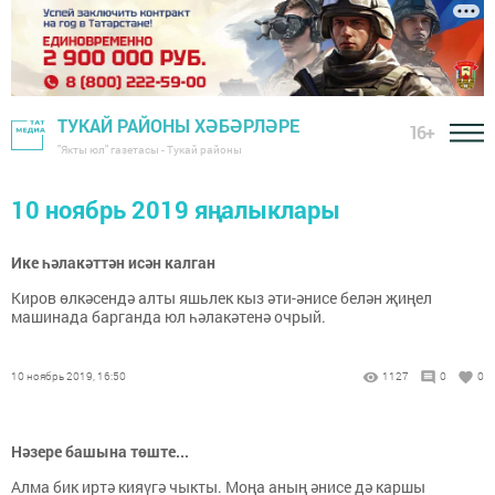
ТУКАЙ РАЙОНЫ ХӘБӘРЛӘРЕ
16+
"Якты юл" газетасы - Тукай районы
10 ноябрь 2019 яңалыклары
Ике һәлакәттән исән калган
Киров өлкәсендә алты яшьлек кыз әти-әнисе белән җиңел
машинада барганда юл һәлакәтенә очрый.
10 ноябрь 2019, 16:50
1127
0
0
Нәзере башына төште...
Алма бик иртә кияүгә чыкты. Моңа аның әнисе дә каршы