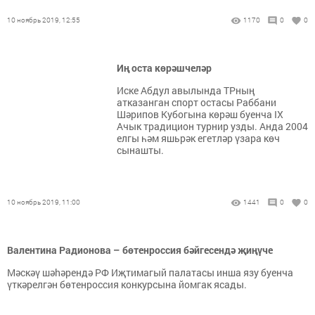
10 ноябрь 2019, 12:55
1170
0
0
Иң оста көрәшчеләр
Иске Абдул авылында ТРның
атказанган спорт остасы Раббани
Шәрипов Кубогына көрәш буенча IX
Ачык традицион турнир узды. Анда 2004
елгы һәм яшьрәк егетләр үзара көч
сынашты.
10 ноябрь 2019, 11:00
1441
0
0
Валентина Радионова – бөтенроссия бәйгесендә җиңүче
Мәскәү шәhәрендә РФ Иҗтимагый палатасы инша язу буенча
үткәрелгән бөтенроссия конкурсына йомгак ясады.