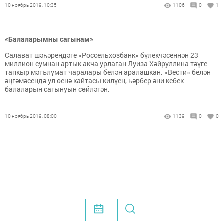
10 ноябрь 2019, 10:35
1106
0
1
«Балаларымны сагынам»
Салават шәһәрендәге «Россельхозбанк» бүлекчәсеннән 23
миллион сумнан артык акча урлаган Луиза Хәйруллина тәүге
тапкыр мәгълүмат чаралары белән аралашкан. «Вести» белән
әңгәмәсендә ул өенә кайтасы килүен, һәрбер әни кебек
балаларын сагынуын сөйләгән.
10 ноябрь 2019, 08:00
1139
0
0