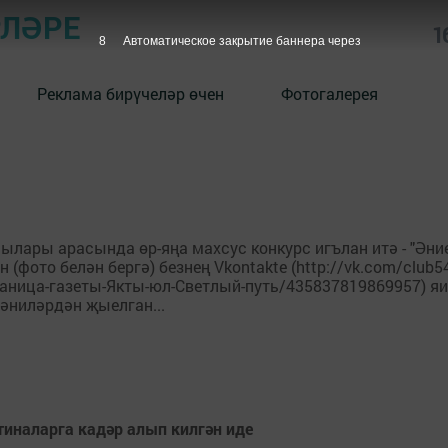
РЛӘРЕ
1
8
Автоматическое закрытие баннера через
Реклама бирүчеләр өчен
Фотогалерея
кучылары арасында өр-яңа махсус конкурс игълан итә - "Ә
фото белән бергә) безнең Vkontakte (http://vk.com/club
ница-газеты-Якты-юл-Светлый-путь/435837819869957) яисә 
әниләрдән җыелган...
тиналарга кадәр алып килгән иде