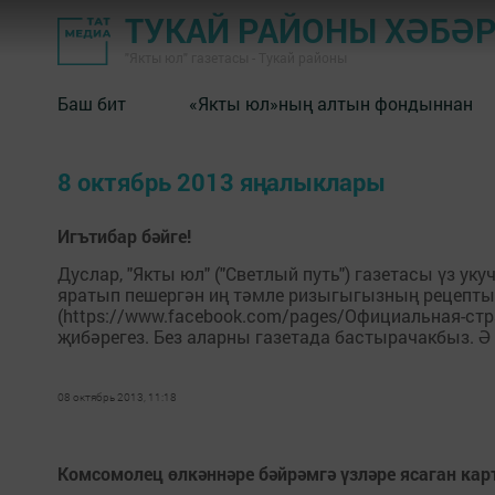
ТУКАЙ РАЙОНЫ ХӘБӘ
"Якты юл" газетасы - Тукай районы
Баш бит
«Якты юл»ның алтын фондыннан
8 октябрь 2013 яңалыклары
Игътибар бәйге!
Дуслар, "Якты юл" ("Светлый путь") газетасы үз у
яратып пешергән иң тәмле ризыгыгызның рецептын (
(https://www.facebook.com/pages/Официальная-стра
җибәрегез. Без аларны газетада бастырачакбыз. Ә 
08 октябрь 2013, 11:18
Комсомолец өлкәннәре бәйрәмгә үзләре ясаган кар