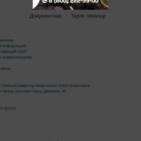
Документлар
Төрле темалар
аконом.
ме информации,
 редакций СМИ.
ым коммуникациям.
связи,
- главный редактор Аверьянова Олеся Борисовна
е Челны, проспект Мусы Джалиля, 46
я группа.