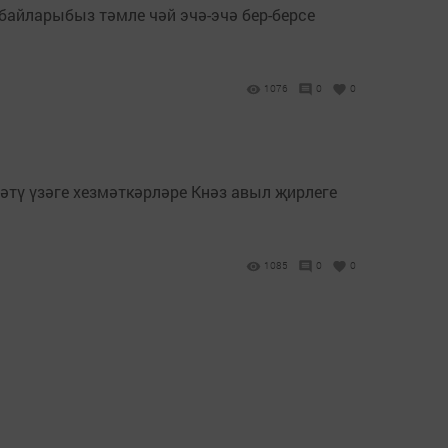
айларыбыз тәмле чәй эчә-эчә бер-берсе
1076
0
0
тү үзәге хезмәткәрләре Кнәз авыл җирлеге
1085
0
0