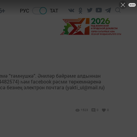
6+
РУС
ТАТ
ниемә "тәмнүшкә". Әниләр бәйрәме алдыннан
54482574) һәм facebook рәсми төркемнәренә
безнең электрон почтага (yakti_ul@mail.ru)
1523
0
0