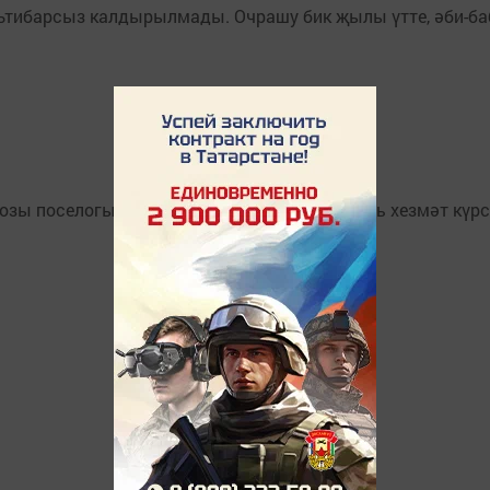
ътибарсыз калдырылмады. Очрашу бик җылы үтте, әби-баб
озы поселогында "Шәфкать" халыкка социаль хезмәт күрсә