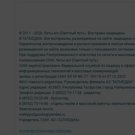
© 2011 - 2026. Якты юл (Светлый путь). Все права защищены.
© ТАТМЕДИА. Все материалы, размещенные на сайте, защищены з
Перепечатка, воспроизведение и распространение в любом объе
размещенной на сайте, возможна только с письменного согласия
При поддержке Республиканского агентства по печати и массов
Наименование СМИ: Якты юл (Светлый путь)
СМИ зарегистрировано Федеральной службой по надзору в сфере 
информационных технологий и массовых коммуникаций
запись о регистрации СМИ ЭЛ № ФС 77 - 90170 от 07.10.2025
ФИО главного редактора: Руководитель филиала АО "ТАТМЕДИА" 
Адрес редакции: 423807, Республика Татарстан, город Набережны
Телефон редакции: 8 (8552) 70-17-58 - редактор;
8 (8552) 70-25-48 - бухгалтер;
8 (8552) 70-16-86 - отделы писем и массовой работы; компьютерна
Электронная почта:
svetlyiputgazeta@yandex.ru
Учредитель СМИ: АО «ТАТМЕДИА»
Антикоррупционная политика