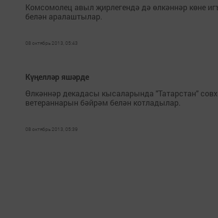
Комсомолец авыл җирлегендә дә өлкәннәр көне иг
белән аралаштылар.
08 октябрь 2013, 05:43
Күңелләр яшәрде
Өлкәннәр декадасы кысаларында "Татарстан" совх
ветераннарын бәйрәм белән котладылар.
08 октябрь 2013, 05:39