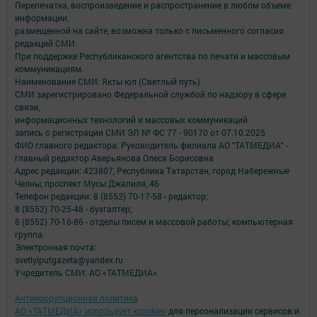
Перепечатка, воспроизведение и распространение в любом объеме
информации,
размещенной на сайте, возможна только с письменного согласия
редакций СМИ.
При поддержке Республиканского агентства по печати и массовым
коммуникациям.
Наименование СМИ: Якты юл (Светлый путь)
СМИ зарегистрировано Федеральной службой по надзору в сфере
связи,
информационных технологий и массовых коммуникаций
запись о регистрации СМИ ЭЛ № ФС 77 - 90170 от 07.10.2025
ФИО главного редактора: Руководитель филиала АО "ТАТМЕДИА" -
главный редактор Аверьянова Олеся Борисовна
Адрес редакции: 423807, Республика Татарстан, город Набережные
Челны, проспект Мусы Джалиля, 46
Телефон редакции: 8 (8552) 70-17-58 - редактор;
8 (8552) 70-25-48 - бухгалтер;
8 (8552) 70-16-86 - отделы писем и массовой работы; компьютерная
группа.
Электронная почта:
svetlyiputgazeta@yandex.ru
Учредитель СМИ: АО «ТАТМЕДИА»
Антикоррупционная политика
АО «ТАТМЕДИА» использует «cookie»
для персонализации сервисов и