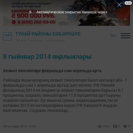
6
Автоматическое закрытие баннера через
ТУКАЙ РАЙОНЫ ХӘБӘРЛӘРЕ
16+
"Якты юл" газетасы - Тукай районы
8 гыйнвар 2014 яңалыклары
Хезмәт пенсияләре февральдә һәм апрельдә арта
Районда яшәүчеләрнең хезмәт пенсияләре быел ике мәртәбә - 1
февральдә һәм 1 апрельдә артыр дип көтелә. РФ Пенсия
фондының 2014 ел бюджеты хезмәт пенсияләрен барысы 8,1
процентка, социаль пенсияләрне 17,6 процентка арттыруны
исәпләп салынган. Бу якынча сумма, индексациянең төгәл
күләмен 2013 ел нәтиҗәләренә карап РФ Хөкүмәте яңадан
билгеләячәк. Социаль пенсияләр,...
08 гыйнвар 2014, 12:33
1620
0
0