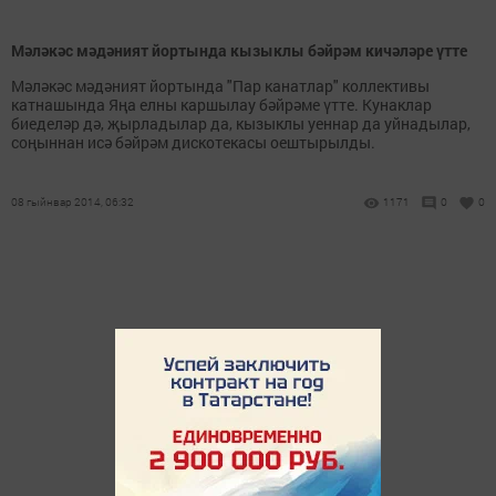
Мәләкәс мәдәният йортында кызыклы бәйрәм кичәләре үтте
Мәләкәс мәдәният йортында "Пар канатлар" коллективы
катнашында Яңа елны каршылау бәйрәме үтте. Кунаклар
биеделәр дә, җырладылар да, кызыклы уеннар да уйнадылар,
соңыннан исә бәйрәм дискотекасы оештырылды.
08 гыйнвар 2014, 06:32
1171
0
0