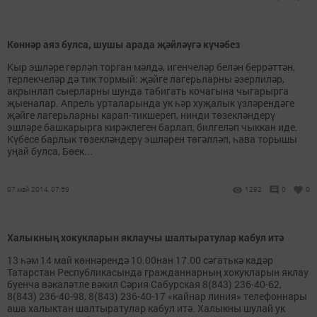
Көннәр аяз булса, шушы арада җәйләүгә күчәбез
Кыр эшләре гөрләп торган мәлдә, игенчеләр белән беррәттән,
терлекчеләр дә тик тормый: җәйге лагерьларны әзерлиләр,
акрынлап сыерларны шунда табигать кочагына чыгарырга
җыеналар. Апрель урталарында ук һәр хуҗалык үзләрендәге
җәйге лагерьларны карап-тикшереп, нинди төзекләндерү
эшләре башкарырга кирәклеген барлап, билгеләп чыккан иде.
Күбесе барлык төзекләндерү эшләрен төгәлләп, һава торышы
уңай булса, Бөек...
07 май 2014, 07:59
1292
0
0
Халыкның хокукларын яклаучы шалтыратулар кабул итә
13 һәм 14 май көннәрендә 10.00нан 17.00 сәгатькә кадәр
Татарстан Республикасында гражданнарның хокукларын яклау
буенча вәкаләтле вәкил Сәрия Сабурская 8(843) 236-40-62,
8(843) 236-40-98, 8(843) 236-40-17 «кайнар линия» телефоннары
аша халыктан шалтыратулар кабул итә. Халыкны шулай ук