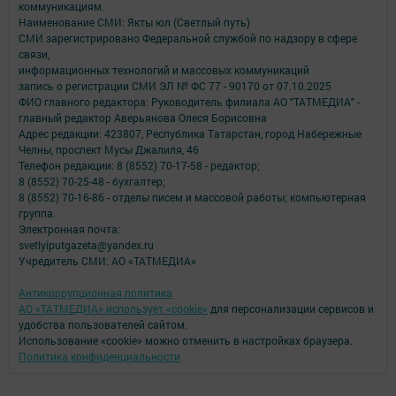
коммуникациям.
Наименование СМИ: Якты юл (Светлый путь)
СМИ зарегистрировано Федеральной службой по надзору в сфере
связи,
информационных технологий и массовых коммуникаций
запись о регистрации СМИ ЭЛ № ФС 77 - 90170 от 07.10.2025
ФИО главного редактора: Руководитель филиала АО "ТАТМЕДИА" -
главный редактор Аверьянова Олеся Борисовна
Адрес редакции: 423807, Республика Татарстан, город Набережные
Челны, проспект Мусы Джалиля, 46
Телефон редакции: 8 (8552) 70-17-58 - редактор;
8 (8552) 70-25-48 - бухгалтер;
8 (8552) 70-16-86 - отделы писем и массовой работы; компьютерная
группа.
Электронная почта:
svetlyiputgazeta@yandex.ru
Учредитель СМИ: АО «ТАТМЕДИА»
Антикоррупционная политика
АО «ТАТМЕДИА» использует «cookie»
для персонализации сервисов и
удобства пользователей сайтом.
Использование «cookie» можно отменить в настройках браузера.
Политика конфиденциальности