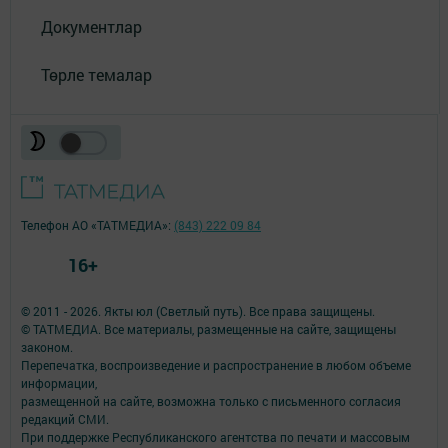
Документлар
Төрле темалар
Телефон АО «ТАТМЕДИА»:
(843) 222 09 84
16+
© 2011 - 2026. Якты юл (Светлый путь). Все права защищены.
© ТАТМЕДИА. Все материалы, размещенные на сайте, защищены
законом.
Перепечатка, воспроизведение и распространение в любом объеме
информации,
размещенной на сайте, возможна только с письменного согласия
редакций СМИ.
При поддержке Республиканского агентства по печати и массовым