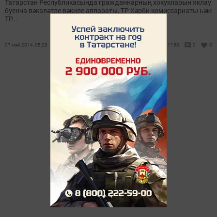
Татарстан Республикасында гражданнарның хокукларын яклау
буенча вәкаләтле вәкиле аппараты, ТР Хәрби комиссариаты һәм
ТР...
07 май 2014, 05:28
1150
0
0