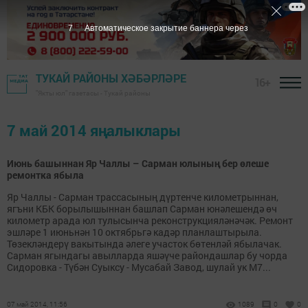
7
Автоматическое закрытие баннера через
ТУКАЙ РАЙОНЫ ХӘБӘРЛӘРЕ
16+
"Якты юл" газетасы - Тукай районы
7 май 2014 яңалыклары
Июнь башыннан Яр Чаллы – Сарман юлының бер өлеше
ремонтка ябыла
Яр Чаллы - Сарман трассасының дүртенче километрыннан,
ягъни КБК борылышыннан башлап Сарман юнәлешендә өч
километр арада юл тулысынча реконструкцияләнәчәк. Ремонт
эшләре 1 июньнән 10 октябрьгә кадәр планлаштырыла.
Төзекләндерү вакытында әлеге участок бөтенләй ябылачак.
Сарман ягындагы авылларда яшәүче райондашлар бу чорда
Сидоровка - Түбән Суыксу - Мусабай Завод, шулай ук М7...
07 май 2014, 11:56
1089
0
0