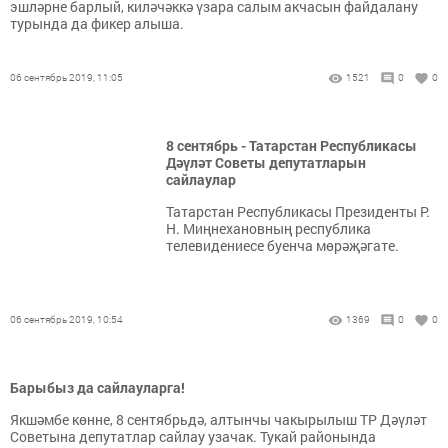
эшләрне барлый, киләчәккә үзара салым акчасын файдалану
турында да фикер алыша.
06 сентябрь 2019, 11:05
1521
0
0
8 сентябрь - Татарстан Республикасы
Дәүләт Советы депутатларын
сайлаулар
Татарстан Республикасы Президенты Р.
Н. Миңнехановның республика
телевидениесе буенча мөрәҗәгате.
06 сентябрь 2019, 10:54
1369
0
0
Барыбыз да сайлауларга!
Якшәмбе көнне, 8 сентябрьдә, алтынчы чакырылыш ТР Дәүләт
Советына депутатлар сайлау узачак. Тукай районында