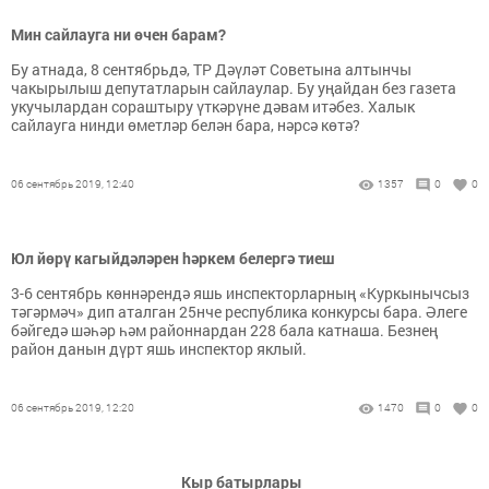
Мин сайлауга ни өчен барам?
Бу атнада, 8 сентябрьдә, ТР Дәүләт Советына алтынчы
чакырылыш депутатларын сайлаулар. Бу уңайдан без газета
укучылардан сораштыру үткәрүне дәвам итәбез. Халык
сайлауга нинди өметләр белән бара, нәрсә көтә?
06 сентябрь 2019, 12:40
1357
0
0
Юл йөрү кагыйдәләрен hәркем белергә тиеш
3-6 сентябрь көннәрендә яшь инспекторларның «Куркынычсыз
тәгәрмәч» дип аталган 25нче республика конкурсы бара. Әлеге
бәйгедә шәһәр һәм районнардан 228 бала катнаша. Безнең
район данын дүрт яшь инспектор яклый.
06 сентябрь 2019, 12:20
1470
0
0
Кыр батырлары