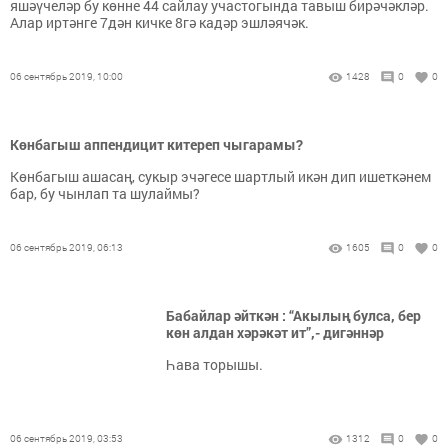
яшәүчеләр бу көнне 44 сайлау участогында тавыш бирәчәкләр.
Алар иртәнге 7дән кичке 8гә кадәр эшләячәк.
06 сентябрь 2019, 10:00
1428
0
0
Көнбагыш аппендицит китереп чыгарамы?
Көнбагыш ашасаң, сукыр эчәгесе шартлый икән дип ишеткәнем
бар, бу чынлап та шулаймы?
06 сентябрь 2019, 06:13
1605
0
0
Бабайлар әйткән : “Акылың булса, бер
көн алдан хәрәкәт ит”,- дигәннәр
Һава торышы.
06 сентябрь 2019, 03:53
1312
0
0