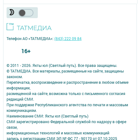
Телефон АО «ТАТМЕДИА»:
(843) 222 09 84
16+
© 2011 - 2026. Якты юл (Светлый путь). Все права защищены.
© ТАТМЕДИА. Все материалы, размещенные на сайте, защищены
законом.
Перепечатка, воспроизведение и распространение в любом объеме
информации,
размещенной на сайте, возможна только с письменного согласия
редакций СМИ.
При поддержке Республиканского агентства по печати и массовым
коммуникациям.
Наименование СМИ: Якты юл (Светлый путь)
СМИ зарегистрировано Федеральной службой по надзору в сфере
связи,
информационных технологий и массовых коммуникаций
запись о регистрации СМИ ЭЛ № ФС 77 - 90170 от 07.10.2025