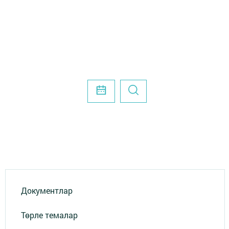
Документлар
Төрле темалар