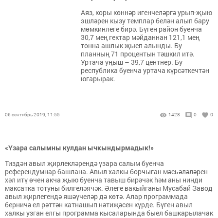
Аяз, коры көннәр игенчеләргә урып-җыю
эшләрен кызу темплар белән алып бару
мөмкинлеге бирә. Бүген район буенча
30,7 мең гектар мәйданнан 121,1 мең
тонна ашлык җыеп алынды. Бу
планның 71 процентын тәшкил итә.
Уртача уңыш – 39,7 центнер. Бу
республика буенча уртача күрсәткечтән
югарырак.
06 сентябрь 2019, 11:55
1428
0
0
«Үзара салымны кулдан ычкындырмадык!»
Тиздән авыл җирлекләрендә үзара салым буенча
референдумнар башлана. Авыл халкы борчыган мәсьәләләрен
хәл итү өчен акча җыю буенча тавыш бирәчәк hәм аны нинди
максатка тотуны билгеләячәк. Әлеге вакыйганы Мусабай Завод
авыл җирлегендә яшәүчеләр дә көтә. Алар программада
берничә ел рәттән катнашып нәтиҗәсен күрде. Бүген авыл
халкы узган елгы программа кысаларында быел башкарылачак