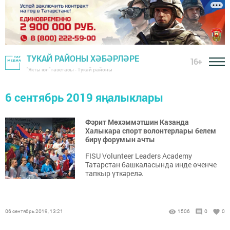
ТУКАЙ РАЙОНЫ ХӘБӘРЛӘРЕ
16+
"Якты юл" газетасы - Тукай районы
6 сентябрь 2019 яңалыклары
Фәрит Мөхәммәтшин Казанда
Халыкара спорт волонтерлары белем
бирү форумын ачты
FISU Volunteer Leaders Academy
Татарстан башкаласында инде өченче
тапкыр үткәрелә.
06 сентябрь 2019, 13:21
1506
0
0