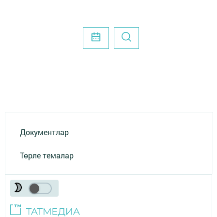
Документлар
Төрле темалар