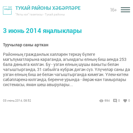
ТУКАЙ РАЙОНЫ ХӘБӘРЛӘРЕ
16+
"Якты юл" газетасы - Тукай районы
3 июнь 2014 яңалыклары
Туучылар саны арткан
Районның гражданлык хәлләрен теркәү бүлеге
мәгълүматларына караганда, агымдагы елның биш аенда 253
бала дөньяга килгән. Бу - узган елның шушы вакыты белән
чагыштырганда, 31 сабыйга күбрәк дигән сүз. Үлүчеләр саны да
узган елның биш ае белән чагыштырганда кимегән. Үлем-китем
сәбәпләренә килгәндә, беренче урында - йөрәк-кан тамырлары
системасы, яман шеш авырулары...
03 июнь 2014, 08:52
694
0
0