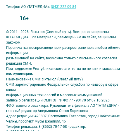
Телефон АО «ТАТМЕДИА»:
(843) 222 09 84
16+
© 2011 - 2026. Якты юл (Светлый путь). Все права защищены.
© ТАТМЕДИА. Все материалы, размещенные на сайте, защищены
законом.
Перепечатка, воспроизведение и распространение в любом объеме
информации,
размещенной на сайте, возможна только с письменного согласия
редакций СМИ.
При поддержке Республиканского агентства по печати и массовым
коммуникациям.
Наименование СМИ: Якты юл (Светлый путь)
СМИ зарегистрировано Федеральной службой по надзору в сфере
связи,
информационных технологий и массовых коммуникаций
запись о регистрации СМИ ЭЛ № ФС 77 - 90170 от 07.10.2025
ФИО главного редактора: Руководитель филиала АО "ТАТМЕДИА" -
главный редактор Аверьянова Олеся Борисовна
Адрес редакции: 423807, Республика Татарстан, город Набережные
Челны, проспект Мусы Джалиля, 46
Телефон редакции: 8 (8552) 70-17-58 - редактор;