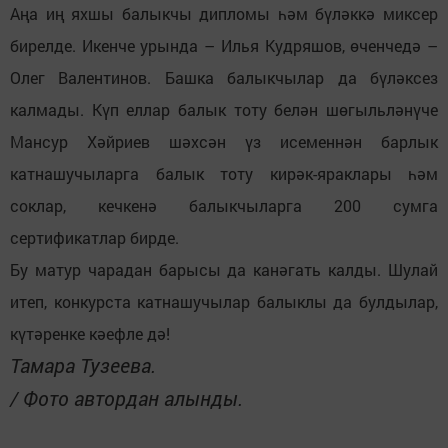
Аңа иң яхшы балыкчы дипломы һәм бүләккә миксер
бирелде. Икенче урында – Илья Кудряшов, өченчедә –
Олег Валентинов. Башка балыкчылар да бүләксез
калмады. Күп еллар балык тоту белән шөгыльләнүче
Мансур Хәйриев шәхсән үз исеменнән барлык
катнашучыларга балык тоту кирәк-яраклары һәм
соклар, кечкенә балыкчыларга 200 сумга
сертификатлар бирде.
Бу матур чарадан барысы да канәгать калды. Шулай
итеп, конкурста катнашучылар балыклы да булдылар,
күтәренке кәефле дә!
Тамара Тузеева.
/ Фото автордан алынды.