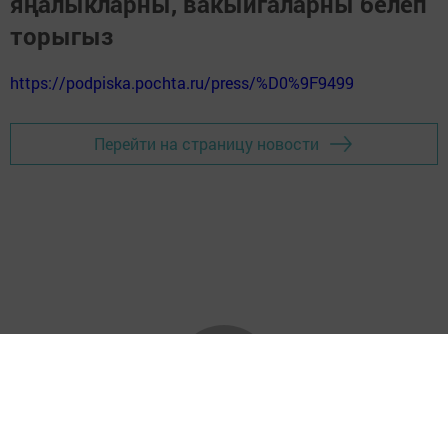
яңалыкларны, вакыйгаларны белеп
торыгыз
https://podpiska.pochta.ru/press/%D0%9F9499
Перейти на страницу новости