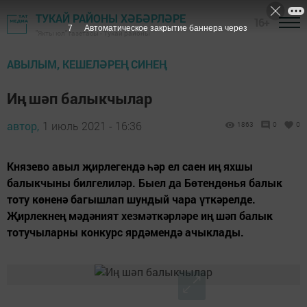
ТУКАЙ РАЙОНЫ ХӘБӘРЛӘРЕ
16+
6
Автоматическое закрытие баннера через
"Якты юл" газетасы - Тукай районы
АВЫЛЫМ, КЕШЕЛӘРЕҢ СИНЕҢ
Иң шәп балыкчылар
автор,
1 июль 2021 - 16:36
1863
0
0
Князево авыл җирлегендә һәр ел саен иң яхшы
балыкчыны билгелиләр. Быел да Бөтендөнья балык
тоту көненә багышлап шундый чара үткәрелде.
Җирлекнең мәдәният хезмәткәрләре иң шәп балык
тотучыларны конкурс ярдәмендә ачыклады.