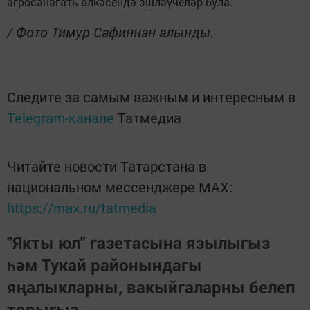
агросәнәгать өлкәсендә эшләүчеләр була.
/ Фото Тимур Сафиннан алынды.
Следите за самым важным и интересным в
Telegram-канале
Татмедиа
Читайте новости Татарстана в
национальном мессенджере MАХ:
https://max.ru/tatmedia
"Якты юл" газетасына язылыгыз
һәм Тукай районындагы
яңалыкларны, вакыйгаларны белеп
торыгыз