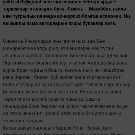
yakti.ul76@gmail.com яки социаль челтәрләрдәге
төркемнәргә юлларга була. 8 июль – Мәхәббәт, гаилә
һәм тугрылык көнендә конкурска йомгак ясалачак. Иң
кызыклы язма авторларын яхшы бүләкләр көтә.
Өлкән сыйныфларда укыган чагым иде. Без
шәһәребезне калдырып, әти-әниләремнең туган
авылына кайтып төпләндек. Бик оялчан кыз идем мин.
Яңа мәктәпкә укырга йөрергә кирәк. Анда да барырга
куркыбрак тордым башта, кыенсынып, читләшебрәк
кенә йөрдем. Сизәм, буй җитеп килә торган кыз бит
инде, егетләр дә күз сала, озатырга теләгәннәре дә бар.
Беркөнне берсе (исемен үзгәртеп Ринат дип атыйм)
тәрәз чиртә шулай, урамга чакыра. Башта
ялындырыбрак йөрсәм дә, классташ егетемне мин дә
ошатам икән бит. Шулай итеп, гашыйк булганымны
чизми дә калдым.
Бераз вакыт очрашып йөрдек Ринат белән. Бер-
беребезне аңлый, бер-беребезгә тартыла идек. Ләкин,