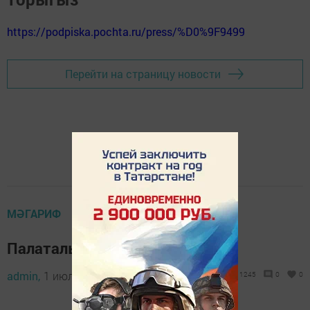
https://podpiska.pochta.ru/press/%D0%9F9499
Перейти на страницу новости
МӘГАРИФ
Палаталы лагерь ачыла
admin,
1 июль 2021 - 16:24
1245
0
0