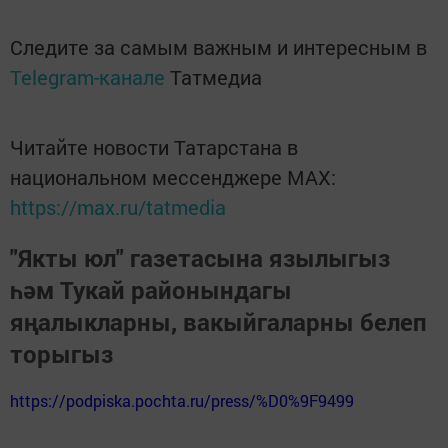
Следите за самым важным и интересным в
Telegram-канале
Татмедиа
Читайте новости Татарстана в
национальном мессенджере MАХ:
https://max.ru/tatmedia
"Якты юл" газетасына язылыгыз
һәм Тукай районындагы
яңалыкларны, вакыйгаларны белеп
торыгыз
https://podpiska.pochta.ru/press/%D0%9F9499