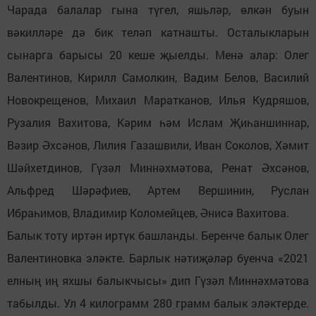
Чарада балалар гына түгел, яшьләр, өлкән буын
вәкилләре дә бик теләп катнашты. Осталыкларын
сынарга барысы 20 кеше җыелды. Менә алар: Олег
Валентинов, Кирилл Самолкин, Вадим Белов, Василий
Новокрещенов, Михаил Маратканов, Илья Кудряшов,
Рузалия Вахитова, Кәрим һәм Ислам Җиһаншиннар,
Вәзир Әхсәнов, Лилия Газашвили, Иван Соколов, Хәмит
Шәйхетдинов, Гүзәл Миннәхмәтова, Ренат Әхсәнов,
Альфред Шәрәфиев, Артем Вершинин, Руслан
Ибраһимов, Владимир Коломейцев, Әнисә Вахитова.
Балык тоту иртән иртүк башланды. Беренче балык Олег
Валентиновка эләкте. Барлык нәтиҗәләр буенча «2021
елның иң яхшы балыкчысы» дип Гүзәл Миннәхмәтова
табылды. Ул 4 килограмм 280 грамм балык эләктерде.