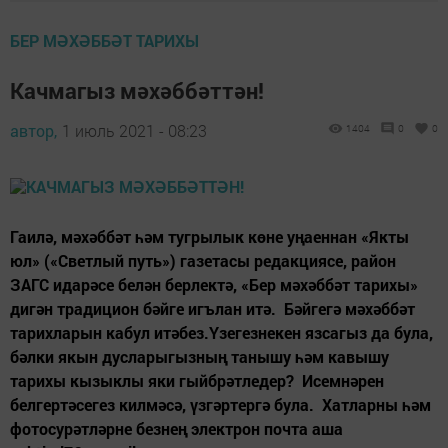
БЕР МӘХӘББӘТ ТАРИХЫ
Качмагыз мәхәббәттән!
автор,
1 июль 2021 - 08:23
1404
0
0
Гаилә, мәхәббәт һәм тугрылык көне уңаеннан «Якты
юл» («Светлый путь») газетасы редакциясе, район
ЗАГС идарәсе белән берлектә, «Бер мәхәббәт тарихы»
дигән традицион бәйге игълан итә. Бәйгегә мәхәббәт
тарихларын кабул итәбез.Үзегезнекен язсагыз да була,
бәлки якын дусларыгызның танышу һәм кавышу
тарихы кызыклы яки гыйбрәтледер? Исемнәрен
белгертәсегез килмәсә, үзгәртергә була. Хатларны һәм
фотосурәтләрне безнең электрон почта аша