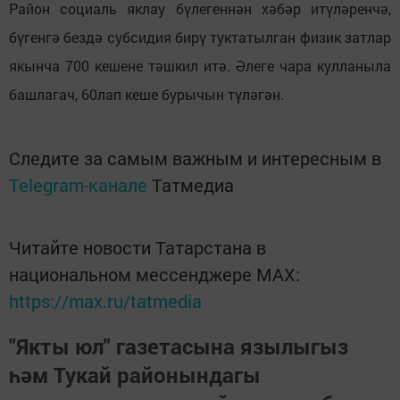
Район социаль яклау бүлегеннән хәбәр итүләренчә,
бүгенгә бездә субсидия бирү туктатылган физик затлар
якынча 700 кешене тәшкил итә. Әлеге чара кулланыла
башлагач, 60лап кеше бурычын түләгән.
Следите за самым важным и интересным в
Telegram-канале
Татмедиа
Читайте новости Татарстана в
национальном мессенджере MАХ:
https://max.ru/tatmedia
"Якты юл" газетасына язылыгыз
һәм Тукай районындагы