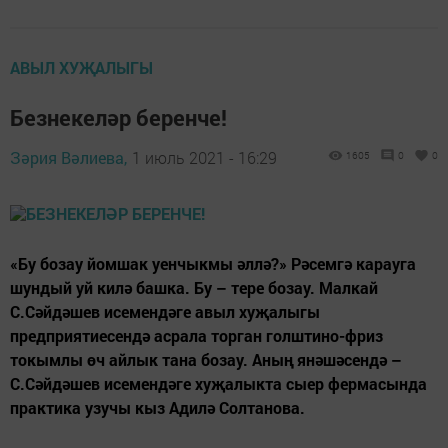
АВЫЛ ХУҖАЛЫГЫ
Безнекеләр беренче!
Зәрия Вәлиева,
1 июль 2021 - 16:29
1605
0
0
«Бу бозау йомшак уенчыкмы әллә?» Рәсемгә карауга
шундый уй килә башка. Бу – тере бозау. Малкай
С.Сәйдәшев исемендәге авыл хуҗалыгы
предприятиесендә асрала торган голштино-фриз
токымлы өч айлык тана бозау. Аның янәшәсендә –
С.Сәйдәшев исемендәге хуҗалыкта сыер фермасында
практика узучы кыз Адилә Солтанова.