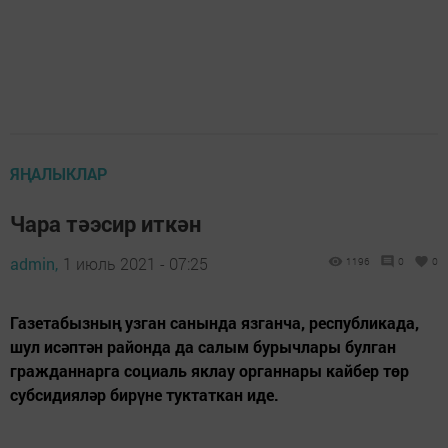
ЯҢАЛЫКЛАР
Чара тәэсир иткән
admin,
1 июль 2021 - 07:25
1196
0
0
Газетабызның узган санында язганча, республикада,
шул исәптән районда да салым бурычлары булган
гражданнарга социаль яклау органнары кайбер төр
субсидияләр бирүне туктаткан иде.