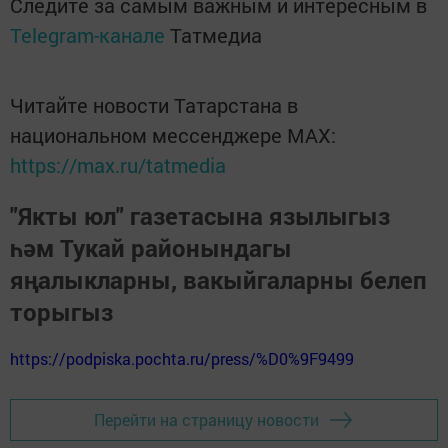
Следите за самым важным и интересным в
Telegram-канале
Татмедиа
Читайте новости Татарстана в
национальном мессенджере MАХ:
https://max.ru/tatmedia
"Якты юл" газетасына язылыгыз
һәм Тукай районындагы
яңалыкларны, вакыйгаларны белеп
торыгыз
https://podpiska.pochta.ru/press/%D0%9F9499
Перейти на страницу новости