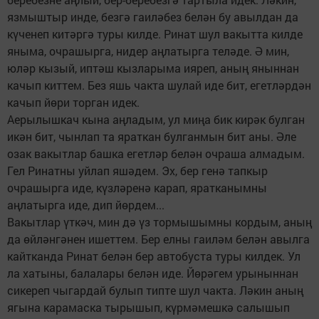
язмыштыр инде, безгә гаиләбез белән бу авылдан да
күченеп китәргә туры килде. Ринат шул вакытта килде
яныма, очрашырга, нидер аңлатырга теләде. Ә мин,
юләр кызый, иптәш кызларыма ияреп, аның яныннан
качып киттем. Без яшь чакта шулай иде бит, егетләрдән
качып йөри торган идек.
Аерылышкач кына аңладым, ул миңа бик кирәк булган
икән бит, чынлап та яраткан булганмын бит аны. Әле
озак вакытлар башка егетләр белән очраша алмадым.
Гел Ринатны уйлап яшәдем. Эх, бер генә тапкыр
очрашырга иде, күзләренә карап, яратканымны
аңлатырга иде, дип йөрдем...
Вакытлар үткәч, мин дә үз тормышымны кордым, аның
да өйләнгәнен ишеттем. Бер елны гаиләм белән авылга
кайтканда Ринат белән бер автобуста туры килдек. Ул
ла хатыны, балалары белән иде. Йөрәгем урыныннан
сикереп чыгардай булып типте шул чакта. Ләкин аның
ягына карамаска тырышып, күрмәмешкә салышып