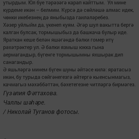
утырдым. Юл буе тәрәзәгә карап кайттым. Ул мине
күрдеме икән – белмим. Күрсә дә сөйләшә алмас идек,
чөнки икебезнең дә яныбызда гаиләләребез.
Хәзер уйлыйм да, үкенеп куям. Әгәр шул вакытта бергә
калган булсак, тормышыбыз да башкача булыр иде.
Яраткан кеше белән яшәгәндә бәлки гомер итү
рәхәтрәктер ул. Ә бәлки язмыш юкка гына
аермагандыр, бүгенге тормышымны яхшырак дип
санагандыр.
Ә яшьләргә минем бүген шуны әйтәсе килә: яратасыз
икән, бу турыда сөйгәнегезгә әйтергә кыенсынмагыз,
качмагыз мәхәббәттән, бәхетегезне читләргә бирмәгез.
Гүзәлия Фәттахова.
Чаллы шәһәре.
/ Николай Туганов фотосы.