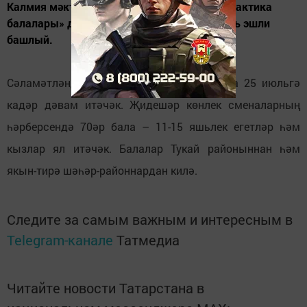
Калмия мәктәбе базасында 5 июльдән «Галактика
балалары» дип исемләнгән палаталы лагерь эшли
башлый.
Сәламәтләндерү юнәлешендәге өч смена 25 июльгә
кадәр дәвам итәчәк. Җидешәр көнлек сменаларның
һәрберсендә 70әр бала – 11-15 яшьлек егетләр һәм
кызлар ял итәчәк. Балалар Тукай районыннан һәм
якын-тирә шәһәр-районнардан килә.
Следите за самым важным и интересным в
Telegram-канале
Татмедиа
Читайте новости Татарстана в