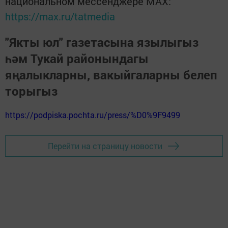
национальном мессенджере MАХ:
https://max.ru/tatmedia
"Якты юл" газетасына язылыгыз
һәм Тукай районындагы
яңалыкларны, вакыйгаларны белеп
торыгыз
https://podpiska.pochta.ru/press/%D0%9F9499
Перейти на страницу новости