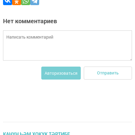
Нет комментариев
Отправить
Авторизоваться
КАНУН ҺӘМ ХОКУК ТӘРТИБЕ