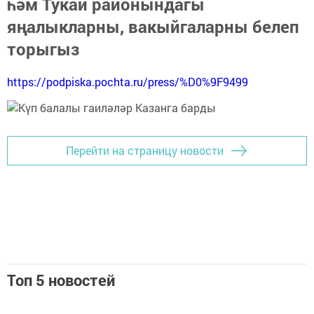
һәм Тукай районындагы
яңалыкларны, вакыйгаларны белеп
торыгыз
https://podpiska.pochta.ru/press/%D0%9F9499
Перейти на страницу новости
Топ 5 новостей