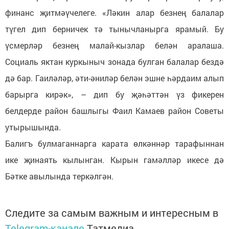
финанс җитмәүчелеге. «Ләкин алар безнең балалар
түгел дип берничек тә тынычланырга ярамый. Бу
үсмерләр безнең малай-кызлар белән аралаша.
Социаль яктан куркыныч зонада булган балалар бездә
дә бар. Гаиләләр, әти-әниләр белән эшне һәрдаим алып
барырга кирәк», – дип бу җәһәттән үз фикерен
белдерде район башлыгы Фаил Камаев район Советы
утырышында.
Балигъ булмаганнарга карата өлкәннәр тарафыннан
ике җинаять кылынган. Кырын гамәлләр икесе дә
Бәтке авылында теркәлгән.
Следите за самым важным и интересным в
Telegram-канале
Татмедиа