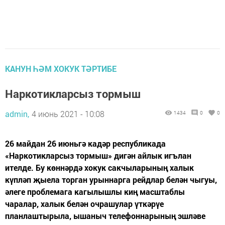
КАНУН ҺӘМ ХОКУК ТӘРТИБЕ
Наркотикларсыз тормыш
admin,
4 июнь 2021 - 10:08
1434
0
0
26 майдан 26 июньгә кадәр республикада
«Наркотикларсыз тормыш» дигән айлык игълан
ителде. Бу көннәрдә хокук сакчыларының халык
күпләп җыела торган урыннарга рейдлар белән чыгуы,
әлеге проблемага кагылышлы киң масштаблы
чаралар, халык белән очрашулар үткәрүе
планлаштырыла, ышаныч телефоннарының эшләве