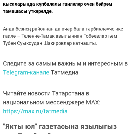
кысаларында күпбалалы гаиләләр өчен бәйрәм
тамашасы үткәрелде.
Анда безнең районнан да өчәр бала тәрбияләүче ике
гаилә – Теләнче-Тамак авылыннан Гобәевлар һәм
Түбән Суыксудан Шакировлар катнашты.
Следите за самым важным и интересным в
Telegram-канале
Татмедиа
Читайте новости Татарстана в
национальном мессенджере MАХ:
https://max.ru/tatmedia
"Якты юл" газетасына язылыгыз