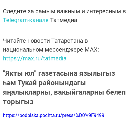
Следите за самым важным и интересным в
Telegram-канале
Татмедиа
Читайте новости Татарстана в
национальном мессенджере MАХ:
https://max.ru/tatmedia
"Якты юл" газетасына язылыгыз
һәм Тукай районындагы
яңалыкларны, вакыйгаларны белеп
торыгыз
https://podpiska.pochta.ru/press/%D0%9F9499