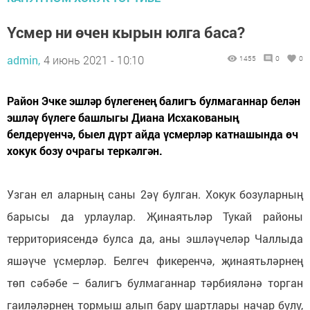
Үсмер ни өчен кырын юлга баса?
admin,
4 июнь 2021 - 10:10
1455
0
0
Район Эчке эшләр бүлегенең балигъ булмаганнар белән
эшләү бүлеге башлыгы Диана Исхакованың
белдерүенчә, быел дүрт айда үсмерләр катнашында өч
хокук бозу очрагы теркәлгән.
Узган ел аларның саны 2әү булган. Хокук бозуларның
барысы да урлаулар. Җинаятьләр Тукай районы
территориясендә булса да, аны эшләүчеләр Чаллыда
яшәүче үсмерләр. Белгеч фикеренчә, җинаятьләрнең
төп сәбәбе – балигъ булмаганнар тәрбияләнә торган
гаиләләрнең тормыш алып бару шартлары начар булу,