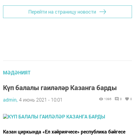
Перейти на страницу новости
МӘДӘНИЯТ
Күп балалы гаиләләр Казанга барды
admin,
4 июнь 2021 - 10:01
1395
0
0
Казан циркында «Ел хәйриячесе» республика бәйгесе