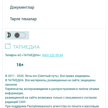
Документлар
Төрле темалар
Телефон АО «ТАТМЕДИА»:
(843) 222 09 84
16+
© 2011 - 2026. Якты юл (Светлый путь). Все права защищены.
© ТАТМЕДИА. Все материалы, размещенные на сайте, защищены
законом.
Перепечатка, воспроизведение и распространение в любом объеме
информации,
размещенной на сайте, возможна только с письменного согласия
редакций СМИ.
При поддержке Республиканского агентства по печати и массовым