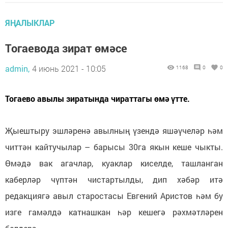
ЯҢАЛЫКЛАР
Тогаевода зират өмәсе
admin,
4 июнь 2021 - 10:05
1168
0
0
Тогаево авылы зиратында чираттагы өмә үтте.
Җыештыру эшләренә авылның үзендә яшәүчеләр һәм
читтән кайтучылар – барысы 30га якын кеше чыкты.
Өмәдә вак агачлар, куаклар киселде, ташланган
каберләр чүптән чистартылды, дип хәбәр итә
редакциягә авыл старостасы Евгений Аристов һәм бу
изге гамәлдә катнашкан һәр кешегә рәхмәтләрен