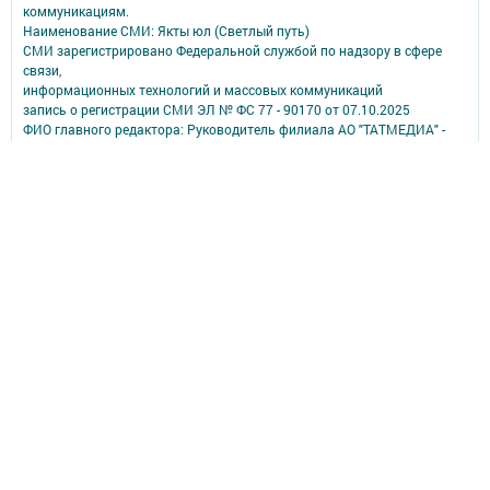
коммуникациям.
Наименование СМИ: Якты юл (Светлый путь)
СМИ зарегистрировано Федеральной службой по надзору в сфере
связи,
информационных технологий и массовых коммуникаций
запись о регистрации СМИ ЭЛ № ФС 77 - 90170 от 07.10.2025
ФИО главного редактора: Руководитель филиала АО "ТАТМЕДИА" -
главный редактор Аверьянова Олеся Борисовна
Адрес редакции: 423807, Республика Татарстан, город Набережные
Челны, проспект Мусы Джалиля, 46
Телефон редакции: 8 (8552) 70-17-58 - редактор;
8 (8552) 70-25-48 - бухгалтер;
8 (8552) 70-16-86 - отделы писем и массовой работы; компьютерная
группа.
Электронная почта:
svetlyiputgazeta@yandex.ru
Учредитель СМИ: АО «ТАТМЕДИА»
Антикоррупционная политика
АО «ТАТМЕДИА» использует «cookie»
для персонализации сервисов и
удобства пользователей сайтом.
Использование «cookie» можно отменить в настройках браузера.
Политика конфиденциальности