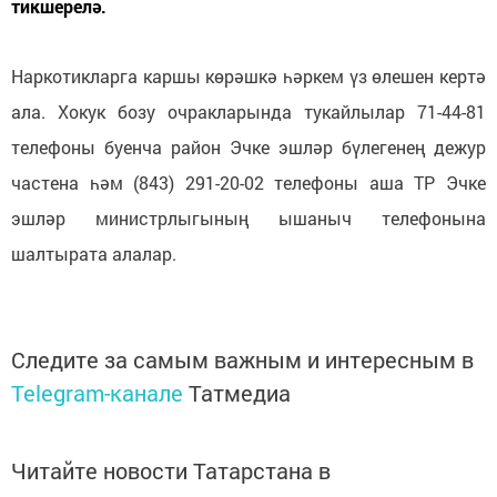
тикшерелә.
Наркотикларга каршы көрәшкә һәркем үз өлешен кертә
ала. Хокук бозу очракларында тукайлылар 71-44-81
телефоны буенча район Эчке эшләр бүлегенең дежур
частена һәм (843) 291-20-02 телефоны аша ТР Эчке
эшләр министрлыгының ышаныч телефонына
шалтырата алалар.
Следите за самым важным и интересным в
Telegram-канале
Татмедиа
Читайте новости Татарстана в