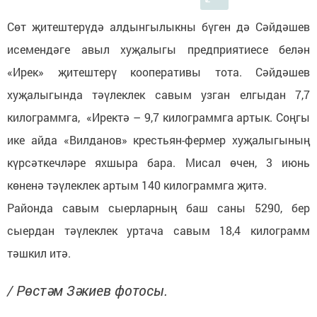
Сөт җитештерүдә алдынгылыкны бүген дә Сәйдәшев
исемендәге авыл хуҗалыгы предприятиесе белән
«Ирек» җитештерү кооперативы тота. Сәйдәшев
хуҗалыгында тәүлеклек савым узган елгыдан 7,7
килограммга, «Иректә – 9,7 килограммга артык. Соңгы
ике айда «Вилданов» крестьян-фермер хуҗалыгының
күрсәткечләре яхшыра бара. Мисал өчен, 3 июнь
көненә тәүлеклек артым 140 килограммга җитә.
Районда савым сыерларның баш саны 5290, бер
сыердан тәүлеклек уртача савым 18,4 килограмм
тәшкил итә.
/ Рөстәм Зәкиев фотосы.