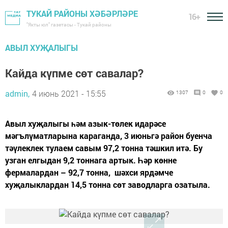
ТУКАЙ РАЙОНЫ ХӘБӘРЛӘРЕ
16+
"Якты юл" газетасы - Тукай районы
АВЫЛ ХУҖАЛЫГЫ
Кайда күпме сөт савалар?
admin,
4 июнь 2021 - 15:55
1307
0
0
Авыл хуҗалыгы һәм азык-төлек идарәсе
мәгълүматларына караганда, 3 июньгә район буенча
тәүлеклек тулаем савым 97,2 тонна тәшкил итә. Бу
узган елгыдан 9,2 тоннага артык. Һәр көнне
фермалардан – 92,7 тонна, шәхси ярдәмче
хуҗалыклардан 14,5 тонна сөт заводларга озатыла.