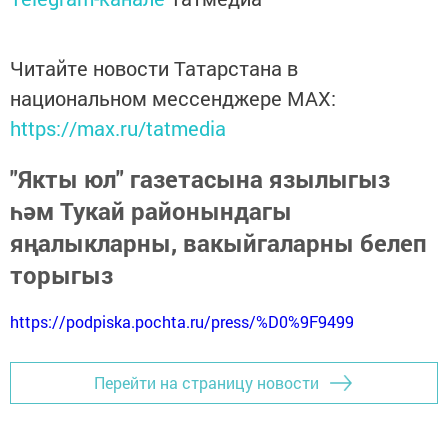
Читайте новости Татарстана в
национальном мессенджере MАХ:
https://max.ru/tatmedia
"Якты юл" газетасына язылыгыз
һәм Тукай районындагы
яңалыкларны, вакыйгаларны белеп
торыгыз
https://podpiska.pochta.ru/press/%D0%9F9499
Перейти на страницу новости