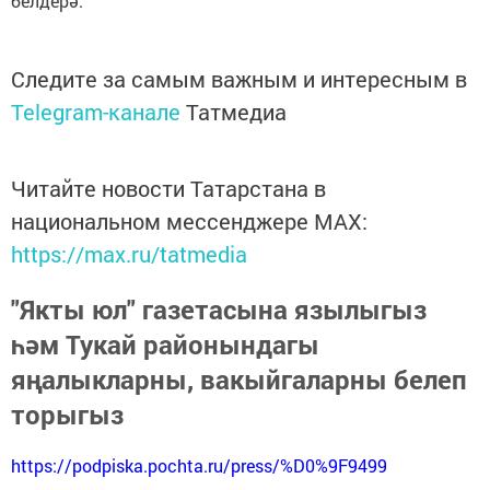
белдерә.
Следите за самым важным и интересным в
Telegram-канале
Татмедиа
Читайте новости Татарстана в
национальном мессенджере MАХ:
https://max.ru/tatmedia
"Якты юл" газетасына язылыгыз
һәм Тукай районындагы
яңалыкларны, вакыйгаларны белеп
торыгыз
https://podpiska.pochta.ru/press/%D0%9F9499