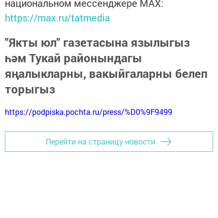
национальном мессенджере MАХ:
https://max.ru/tatmedia
"Якты юл" газетасына язылыгыз
һәм Тукай районындагы
яңалыкларны, вакыйгаларны белеп
торыгыз
https://podpiska.pochta.ru/press/%D0%9F9499
Перейти на страницу новости