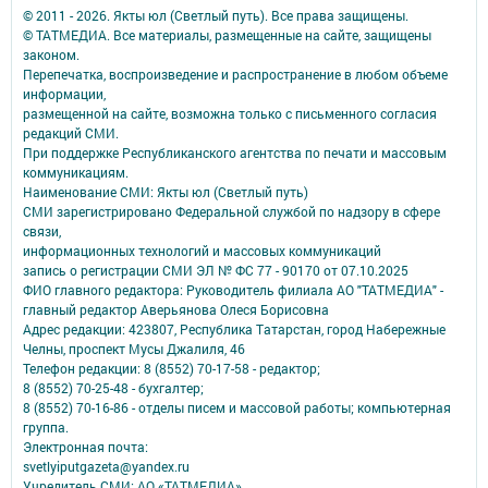
© 2011 - 2026. Якты юл (Светлый путь). Все права защищены.
© ТАТМЕДИА. Все материалы, размещенные на сайте, защищены
законом.
Перепечатка, воспроизведение и распространение в любом объеме
информации,
размещенной на сайте, возможна только с письменного согласия
редакций СМИ.
При поддержке Республиканского агентства по печати и массовым
коммуникациям.
Наименование СМИ: Якты юл (Светлый путь)
СМИ зарегистрировано Федеральной службой по надзору в сфере
связи,
информационных технологий и массовых коммуникаций
запись о регистрации СМИ ЭЛ № ФС 77 - 90170 от 07.10.2025
ФИО главного редактора: Руководитель филиала АО "ТАТМЕДИА" -
главный редактор Аверьянова Олеся Борисовна
Адрес редакции: 423807, Республика Татарстан, город Набережные
Челны, проспект Мусы Джалиля, 46
Телефон редакции: 8 (8552) 70-17-58 - редактор;
8 (8552) 70-25-48 - бухгалтер;
8 (8552) 70-16-86 - отделы писем и массовой работы; компьютерная
группа.
Электронная почта:
svetlyiputgazeta@yandex.ru
Учредитель СМИ: АО «ТАТМЕДИА»