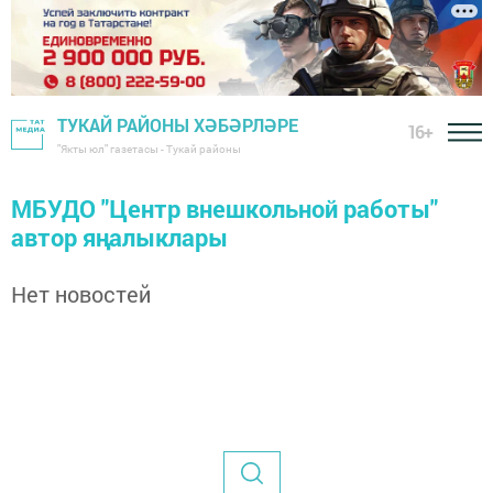
ТУКАЙ РАЙОНЫ ХӘБӘРЛӘРЕ
16+
"Якты юл" газетасы - Тукай районы
МБУДО "Центр внешкольной работы"
автор яңалыклары
Нет новостей