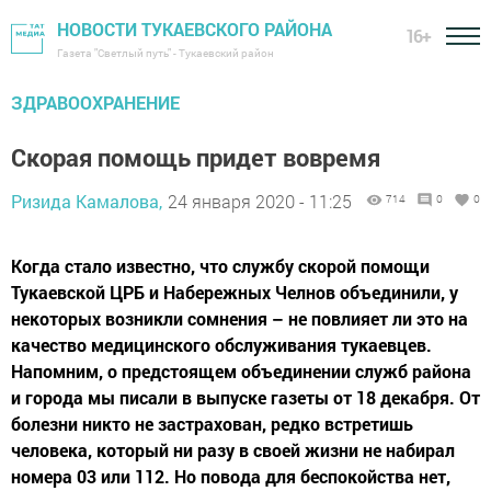
НОВОСТИ ТУКАЕВСКОГО РАЙОНА
16+
Газета "Светлый путь" - Тукаевский район
ЗДРАВООХРАНЕНИЕ
Скорая помощь придет вовремя
Ризида Камалова,
24 января 2020 - 11:25
714
0
0
Когда стало известно, что службу скорой помощи
Тукаевской ЦРБ и Набережных Челнов объединили, у
некоторых возникли сомнения – не повлияет ли это на
качество медицинского обслуживания тукаевцев.
Напомним, о предстоящем объединении служб района
и города мы писали в выпуске газеты от 18 декабря. От
болезни никто не застрахован, редко встретишь
человека, который ни разу в своей жизни не набирал
номера 03 или 112. Но повода для беспокойства нет,