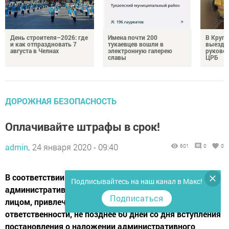
День строителя–2026: где
Имена почти 200
В Круг
и как отпраздновать 7
тукаевцев вошли в
выездн
августа в Челнах
электронную галерею
руковод
славы
ЦРБ
ДОРОЖНАЯ БЕЗОПАСНОСТЬ
Оплачивайте штрафы в срок!
admin,
24 января 2020 - 09:40
601
0
0
В соответствии с требованиями КоАП РФ
Подписывайтесь на наш канал в Макс!
административный штраф должен быть уплачен
Подписаться
лицом, привлеченным к административной
ответственности, не позднее 60 дней со дня вступления
постановления о наложении административного