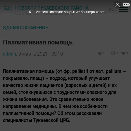
НОВОСТИ ТУКАЕВСКОГО РАЙОНА
16+
4
Автоматическое закрытие баннера через
Газета "Светлый путь" - Тукаевский район
ЗДРАВООХРАНЕНИЕ
Паллиативная помощь
admin,
9 марта 2021 - 09:10
885
0
0
Паллиати́вная помощь (от фр. palliatif от лат. pallium —
покрывало, плащ) – подход, который улучшает
качество жизни пациентов (взрослых и детей) и их
семей, столкнувшихся с трудностями опасного для
жизни заболевания. Это сравнительно новое
направление медицины. В чем же особенности
паллиативной помощи? Об этом рассказали
специалисты Тукаевской ЦРБ.