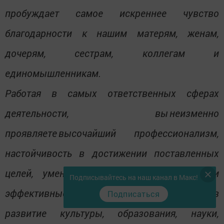
пробуждает самое искреннее чувство
благодарности к нашим матерям, женам,
дочерям, сестрам, коллегам и
единомышленникам.
Работая в самых ответственных сферах
деятельности, вы неизменно
проявляете высочайший профессионализм,
настойчивость в достижении поставленных
целей, умение находить нестандартные и
Подписывайтесь на наш канал в Макс!
эффективные решения. Огромен ваш вклад в
Подписаться
развитие культуры, образования, науки,