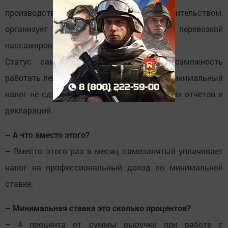
производства или занимается строительством,
организует мероприятия, занимается перевозкой
пассажиров или грузоперевозками.
Статус самозанятого предоставляет возможность
работать легально. Самозанятый платит минимальный
налог не сдает в налоговые органы никаких отчетов и
деклараций.
– А что вместо этого?
– Вместо этого раз в месяц самозанятый уплачивает
налог на профессиональный доход по минимальной
ставке.
– Минимальная ставка это сколько процентов?
– 4 процента от суммы выручки при работе с