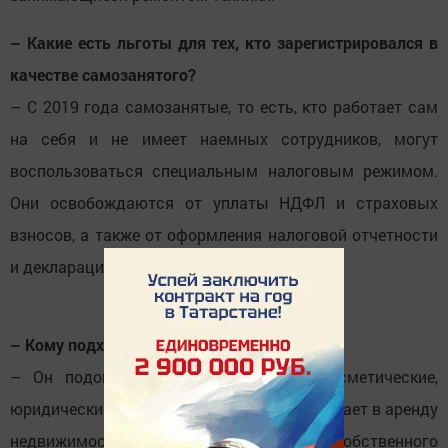
– Какие есть льготы для тех, кто зарегистрировался в
качестве самозанятого?
– С 2019 года самозанятые, то есть, кто работает сам
на себя и не имеет наемных сотрудников, могут
воспользоваться специальным налоговым режимом.
Они освобождаются от уплаты НДФЛ и страховых
взносов, а также от оформления налоговой отчетности
и декларации.
– Кому подходит этот налоговый режим?
– Он подойдет тем, кто оказывает косметические,
юридические и образовательные услуги, сдает в аренду
недвижимость, продает товары собственного