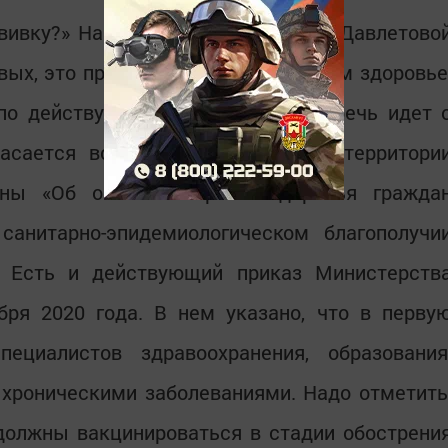
вивку?» На этот вопрос у Зульфии Давлетово
рвых, это проявление заботы о своем здоровье
по действующим законам. Здесь речь идет 
касается всех, кто проживает на территори
оны «Об основах охраны здоровья гражда
санитарно-эпидемиологическом благополучи
. Есть и действующий приказ Министерств
бря 2020 года. В нем указано, что в перву
ециалистов здравоохранения, образования
хроническими заболеваниями. Надо отметить
должны вакцинироваться в стадии обострени