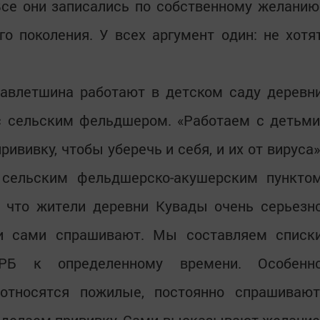
се они записались по собственному желанию
о поколения. У всех аргумент один: не хотя
Давлетшина работают в детском саду деревн
с сельским фельдшером. «Работаем с детьми
ививку, чтобы уберечь и себя, и их от вируса»
 сельским фельдшерско-акушерским пункто
 что жители деревни Кувады очень серьезн
ди сами спрашивают. Мы составляем списк
РБ к определенному времени. Особенн
относятся пожилые, постоянно спрашивают