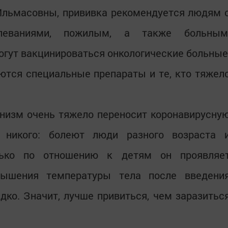
Ильмасовны, прививка рекомендуется людям 
олеваниями, пожилым, а также больным
гут вакцинироваться онкологические больные
ются специальные препараты и те, кто тяжел
ганизм очень тяжело переносит коронавирусну
 никого: болеют люди разного возраста 
олько по отношению к детям он проявляе
вышения температуры тела после введени
дко. Значит, лучше привиться, чем заразитьс