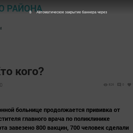
О РАЙОНА
7
Автоматическое закрытие баннера через
м
то кого?
00
826
0
онной больнице продолжается прививка от
стителя главного врача по поликлинике
та завезено 800 вакцин, 700 человек сделали