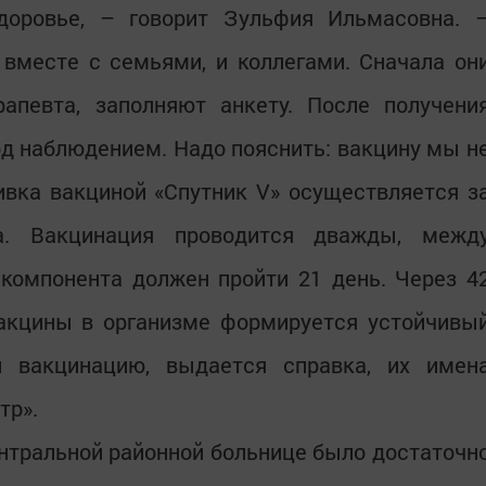
доровье, – говорит Зульфия Ильмасовна. 
 вместе с семьями, и коллегами. Сначала он
рапевта, заполняют анкету. После получени
д наблюдением. Надо пояснить: вакцину мы н
ивка вакциной «Спутник V» осуществляется з
а. Вакцинация проводится дважды, межд
 компонента должен пройти 21 день. Через 4
вакцины в организме формируется устойчивы
л вакцинацию, выдается справка, их имен
тр».
нтральной районной больнице было достаточн