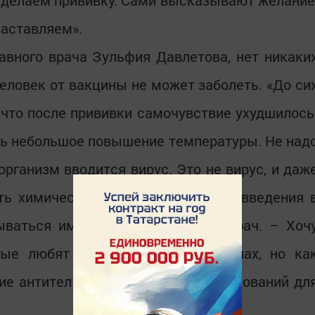
сделаем прививку. Сами высказывают желание
заставляем».
авного врача Зульфия Давлетова, нет никаки
человек от вакцины не может заболеть. «До си
, что после прививки самочувствие ухудшилось
сь небольшое повышение температуры. Не над
организм вводится вирус. Это не вирус, и даж
сть химической формулы, после ее введения 
ываться иммунитет, – пояснила врач. – Хоч
рые любят рассуждать об антителах, но ка
е антител в организме не дает оснований дл