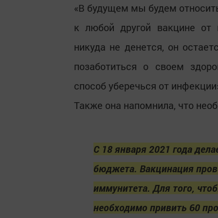
«В будущем мы будем относитьс
к любой другой вакцине от 
никуда не денется, он остает
позаботиться о своем здор
способ уберечься от инфекции
Также она напомнила, что не
С 18 января 2021 года дела
бюджета. Вакцинация пров
иммунитета. Для того, что
необходимо привить 60 про