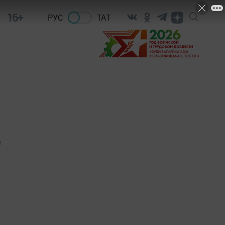
16+
РУС
ТАТ
1