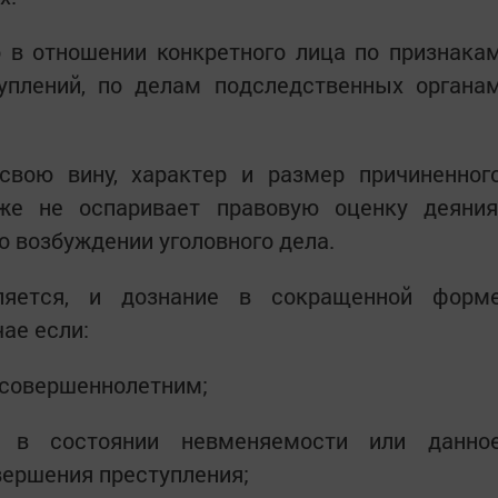
о в отношении конкретного лица по признака
туплений, по делам подследственных органа
свою вину, характер и размер причиненног
же не оспаривает правовую оценку деяния
о возбуждении уголовного дела.
яется, и дознание в сокращенной форм
ае если:
есовершеннолетним;
о в состоянии невменяемости или данно
вершения преступления;