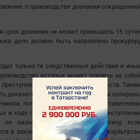
овление о производстве дознания сокращенно
я срок дознания не может превышать 15 суто
рока дело должно быть направлено прокурор
одит только те следственные действия и ины
производство которых может повлечь за собо
 преступления или иных доказательств. Таки
ять доказательства, если они не были оспорен
ником, потерпевшим или его представителем
ых в ходе проверки сообщения о преступлени
 не назначать судебную экспертизу, есл
ся в заключении специалиста по результата