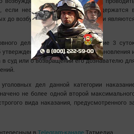
о возбуждения уголовного дела; не проводит
, если необходимые сведения содержатся 
х до возбуждения уголовного дела и являютс
овного дела прокурору, он в течение 3 суто
 утверждении обвинительного постановления 
а в суд или о возвращении его дознавателю дл
ений.
уголовных дел данной категории наказани
начено не более одной второй максимальног
трогого вида наказания, предусмотренного з
интересным в
Telegram-канале
Татмедиа