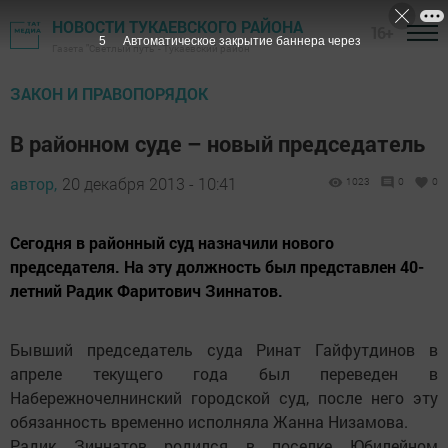
НОВОСТИ ТУКАЕВСКОГО РАЙОНА
16+
4
Автоматическое закрытие баннера через
Газета "Светлый путь" - Тукаевский район
ЗАКОН И ПРАВОПОРЯДОК
В районном суде – новый председатель
автор,
20 декабря 2013 - 10:41
1023
0
0
Сегодня в районный суд назначили нового
председателя. На эту должность был представлен 40-
летний Радик Фаритович Зиннатов.
Бывший председатель суда Ринат Гайфутдинов в
апреле текущего года был переведен в
Набережночелнинский городской суд, после него эту
обязанность временно исполняла Жанна Низамова.
Радик Зиннатов родился в поселке Юбилейном