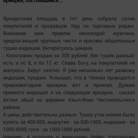
ярмарке, состоявшейся...
Ярмарочная площадь в тот день собрала сотни
покупателей и продавцов. Иду по торговым рядам.
Внимание мое привлек немолодой мужчина,
предлагающий крупные, чисто и красиво общипанные
тушки индюшек. Интересуюсь ценами.
- Килограмм продаю за 300 рублей. Вес тушек разный:
есть и по 8, и по 12 кг. Слава Богу, на покупателей не
жалуюсь. Берут охотно. Я уже несколько лет развожу
индюшек, продаю. Услышал, что в Челнах проводятся
предновогодние ярмарки, вот и приехал. Думаю
привезти индюшат и на следующие ярмарки, - сказал
Ахтям абый из деревни Кзыл-Ялан Чистопольского
района.
А цены, действительно, разные. Тушку утки можно было
купить за 400-500, индоутки - за 500-1000, индюшки - за
1000-4000, гуся - за 1000-1800 рублей.
Наконец, я подошла к женщинам, бойко торгующим