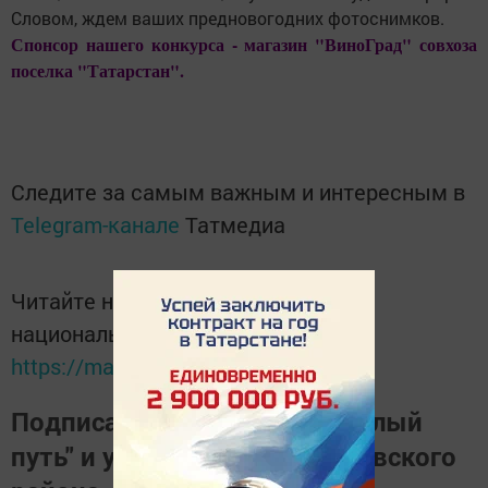
Словом, ждем ваших предновогодних фотоснимков.
Спонсор нашего конкурса - магазин "ВиноГрад" совхоза
поселка "Татарстан".
Следите за самым важным и интересным в
Telegram-канале
Татмедиа
Читайте новости Татарстана в
национальном мессенджере MАХ:
https://max.ru/tatmedia
Подписаться на газету "Светлый
путь" и узнать о жизни Тукаевского