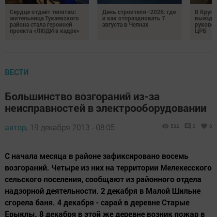
Сердце отдаёт телятам:
День строителя–2026: где
В Круг
жительница Тукаевского
и как отпраздновать 7
выездн
района стала героиней
августа в Челнах
руковод
проекта «ЛЮДИ в кадре»
ЦРБ
ВЕСТИ
Большинство возгораний из-за
неисправностей в электрооборудовании
автор,
19 декабря 2013 - 08:05
532
0
0
С начала месяца в районе зафиксировано восемь
возгораний. Четыре из них на территории Мелекесского
сельского поселения, сообщают из районного отдела
надзорной деятельности. 2 декабря в Малой Шильне
сгорела баня. 4 декабря - сарай в деревне Старые
Ерыклы. 8 декабря в этой же деревне возник пожар в