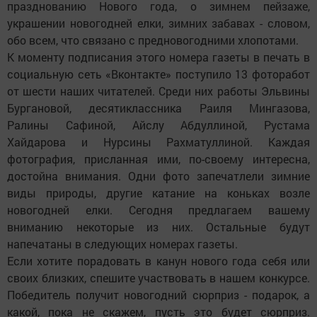
празднованию Нового года, о зимнем пейзаже,
украшении новогодней елки, зимних забавах - словом,
обо всем, что связано с предновогодними хлопотами.
К моменту подписания этого номера газеты в печать в
социальную сеть «Вконтакте» поступило 13 фоторабот
от шести наших читателей. Среди них работы Эльвины
Бургановой, десятиклассника Раиля Мингазова,
Ралины Сафиной, Айслу Абдуллиной, Рустама
Хайдарова и Нурсины Рахматуллиной. Каждая
фотография, присланная ими, по-своему интересна,
достойна внимания. Одни фото запечатлели зимние
виды природы, другие катание на коньках возле
новогодней елки. Сегодня предлагаем вашему
вниманию некоторые из них. Остальные будут
напечатаны в следующих номерах газеты.
Если хотите порадовать в канун нового года себя или
своих близких, спешите участвовать в нашем конкурсе.
Победитель получит новогодний сюрприз - подарок, а
какой, пока не скажем, пусть это будет сюрприз.