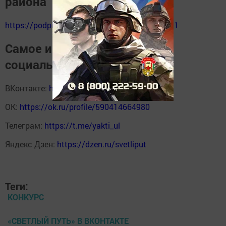
района
https://podpiska.pochta.ru/press/%D0%9F9511
Самое интересное в наших
социальных сетях
ВКонтакте:
https://vk.com/svetliput
ОК:
https://ok.ru/profile/590414664980
Телеграм:
https://t.me/yakti_ul
Яндекс Дзен:
https://dzen.ru/svetliput
Теги:
КОНКУРС
«СВЕТЛЫЙ ПУТЬ» В ВКОНТАКТЕ