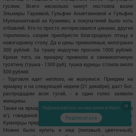
гусями. Всего несколько минут постояла возле
Эльмиры Гараевой, Гульфии Ахметзяновой и Гульфии
Муллахметовой из Кузкеево, а покупателей было хоть
отбавляй. Кто-то просто интересовался ценами, другие
торопились скорее приобрести благородную птицу к
новогоднему столу. Да и цены приемлемые, килограмм
300 рублей. За тушку индоутки просили 1000 рублей.
Кроме того, на ярмарку привезли и свежекопченую
гусятину (тушка - 1300 руб), тушка курицы стоила около
500 рублей.
- Торговля идет неплохо, не жалуемся. Приедем на
ярмарку и на следующей неделе (21 декабря), даст Бог,
распродадим всех гусей, - в один голос заявили
женщины.
Подписывайтесь на наш канал в Макс!
Также на ярмарке торговали бараниной (280-300 руб за
кг), говядиной (220-230 руб), свининой (170-180 руб).
Подписаться
Кукморцы предлагали теплые валенки (пара - 1000 руб).
Можно было купить и мед (липовый, цветочный),