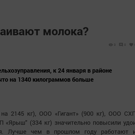
даивают молока?
0
0
льхозуправления, к 24 января в районе
 что на 1340 килограммов больше
а 2145 кг), ООО «Гигант» (900 кг), ООО СХ
П «Ярыш" (334 кг) значительно повысили удо
ня. Лучше чем в прошлом году работают 