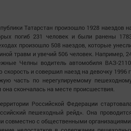
спублики Татарстан произошло 1928 наездов н
торых погиб 231 человек и были ранены 178
ходах произошло 508 наездов, которые унесл
иной травм и увечий 506 человек. Например, 2
режные Челны водитель автомобиля ВАЗ-2110
ю скорость и совершил наезд на девочку 1996 г
езжую часть по нерегулируемому пешеходном
м она скончалась на месте происшествия.
территории Российской Федерации стартовал
оссийский пешеходный рейд». Она проводитс
и совместно с общественными организациями
анение недостатков в содержании пешеходны