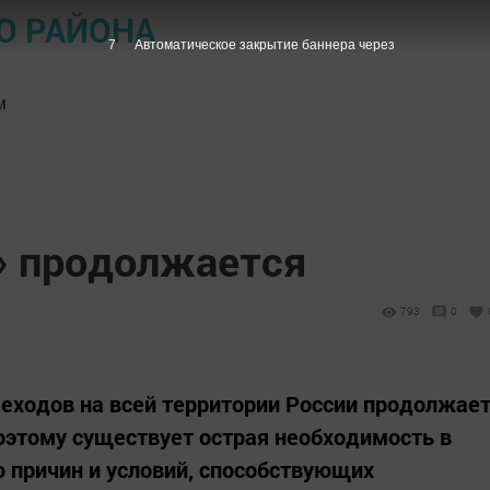
О РАЙОНА
6
Автоматическое закрытие баннера через
м
у» продолжается
793
0
еходов на всей территории России продолжае
оэтому существует острая необходимость в
ю причин и условий, способствующих