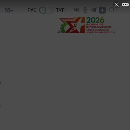
16+
РУС
ТАТ
0
т