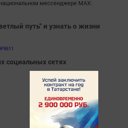
в национальном мессенджере MАХ:
ветлый путь" и узнать о жизни
9F9511
их социальных сетях