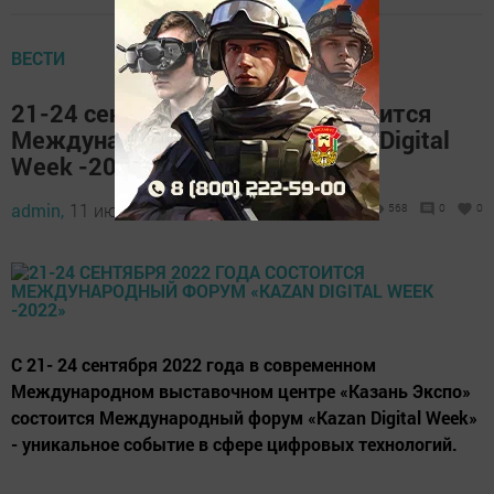
ВЕСТИ
21-24 сентября 2022 года состоится
Международный форум «Kazan Digital
Week -2022»
admin,
11 июля 2022 - 16:33
568
0
0
С 21- 24 сентября 2022 года в современном
Международном выставочном центре «Казань Экспо»
состоится Международный форум «Kazan Digital Week»
- уникальное событие в сфере цифровых технологий.