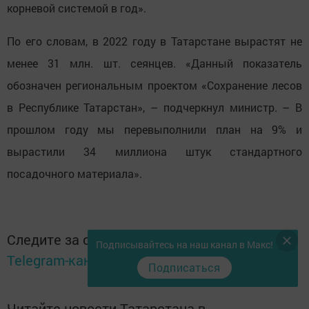
корневой системой в год».
По его словам, в 2022 году в Татарстане вырастят не
менее 31 млн. шт. сеянцев. «Данный показатель
обозначен региональным проектом «Сохранение лесов
в Республике Татарстан», – подчеркнул министр. – В
прошлом году мы перевыполнили план на 9% и
вырастили 34 миллиона штук стандартного
посадочного материала».
Следите за самым важным и интересным в
Подписывайтесь на наш канал в Макс!
Telegram-канале
Татмедиа
Подписаться
Читайте новости Татарстана в