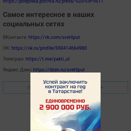
https://podpiska.pochta.ru/press/%D0%9F9511
Самое интересное в наших
социальных сетях
ВКонтакте:
https://vk.com/svetliput
ОК:
https://ok.ru/profile/590414664980
Телеграм:
https://t.me/yakti_ul
Яндекс Дзен:
https://dzen.ru/svetliput
Перейти на страницу новости