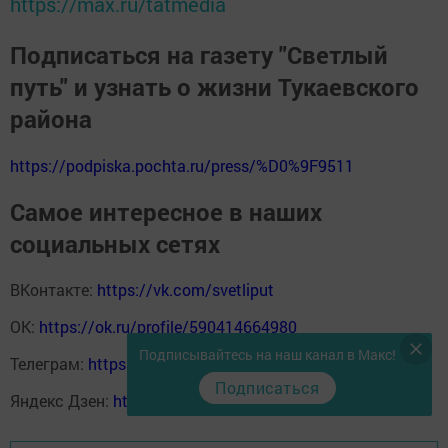
https://max.ru/tatmedia
Подписаться на газету "Светлый
путь" и узнать о жизни Тукаевского
района
https://podpiska.pochta.ru/press/%D0%9F9511
Самое интересное в наших
социальных сетях
ВКонтакте:
https://vk.com/svetliput
ОК:
https://ok.ru/profile/590414664980
Подписывайтесь на наш канал в Макс!
Телеграм:
https://t.me/yakti_ul
Подписаться
Яндекс Дзен:
https://dzen.ru/svetliput