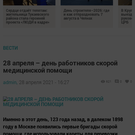
Сердце отдаёт телятам:
День строителя–2026: где
В Круг
жительница Тукаевского
и как отпраздновать 7
выездн
района стала героиней
августа в Челнах
руковод
проекта «ЛЮДИ в кадре»
ЦРБ
ВЕСТИ
28 апреля – день работников скорой
медицинской помощи
admin,
28 апреля 2021 - 16:27
621
0
0
Именно в этот день, 123 года назад, в далеком 1898
году в Москве появились первые бригады скорой
помощи, где использовали кареты для перевозки