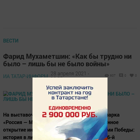
ВЕСТИ
Фарид Мухаметшин: «Как бы трудно ни
было – лишь бы не было войны»
28 апреля 2021 -
ИА ТАТАР-ИНФОРМ,
607
0
0
19:05
На выставочной площадке Исторического парка
«Россия — Моя история» прошло торжественное
открытие интерактивной экспозиции «Путями Победы:
история в лицах». Выставка приурочена к 76-й