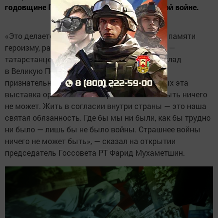
годовщине Победы в Великой Отечественной войне.
«Это делается для того, чтобы отдать дань памяти
героизму, ратному подвигу наших земляков —
татарстанцев, которые внесли огромный вклад
в Великую Победу <..>. Я выражаю свою
признательность ветеранам, в честь которых эта
выставка организована. Страшнее войны быть ничего
не может. Жить в согласии внутри страны — это наша
святая обязанность. Где бы мы ни были, как бы трудно
ни было — лишь бы не было войны. Страшнее войны
ничего не может быть», — сказал на открытии
председатель Госсовета РТ Фарид Мухаметшин.