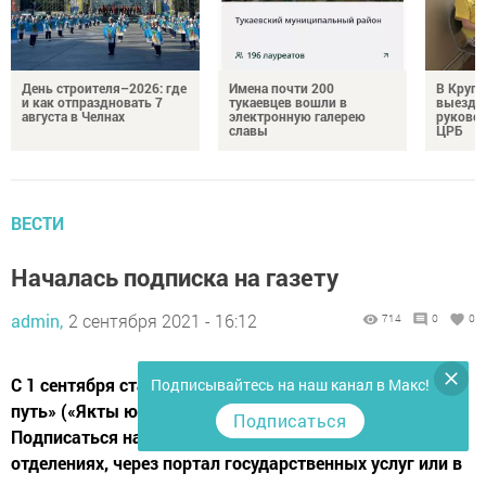
День строителя–2026: где
Имена почти 200
В Круг
и как отпраздновать 7
тукаевцев вошли в
выездн
августа в Челнах
электронную галерею
руковод
славы
ЦРБ
ВЕСТИ
Началась подписка на газету
admin,
2 сентября 2021 - 16:12
714
0
0
С 1 сентября стартовала подписка на газету «Светлый
Подписывайтесь на наш канал в Макс!
путь» («Якты юл») на первую половину 2022 года.
Подписаться
Подписаться на районное издание можно в почтовых
отделениях, через портал государственных услуг или в