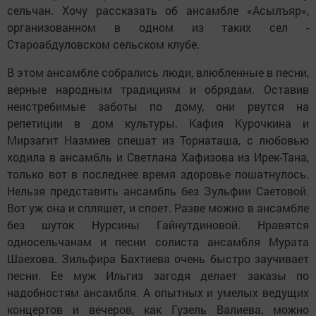
сельчан. Хочу рассказать об ансамбле «Асылъяр»,
организованном в одном из таких сел -
Староабдуловском сельском клубе.
В этом ансамбле собрались люди, влюбленные в песни,
верные народным традициям и обрядам. Оставив
неистребимые заботы по дому, они рвутся на
репетиции в дом культуры. Кафия Курочкина и
Мирзагит Назмиев спешат из Торнаташа, с любовью
ходила в ансамбль и Светлана Хафизова из Ирек-Тана,
только вот в последнее время здоровье пошатнулось.
Нельзя представить ансамбль без Зульфии Саетовой.
Вот уж она и спляшет, и споет. Разве можно в ансамбле
без шуток Нурсины Гайнутдиновой. Нравятся
односельчанам и песни солиста ансамбля Мурата
Шаехова. Зильфира Бахтиева очень быстро заучивает
песни. Ее муж Ильгиз загодя делает заказы по
надобностям ансамбля. А опытных и умелых ведущих
концертов и вечеров, как Гузель Валиева, можно