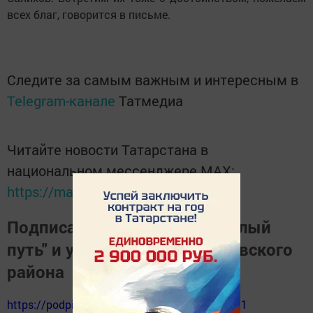
всех благ, говорится в письме.
Следите за самым важным и интересным в
Telegram-канале
Татмедиа
Читайте новости Татарстана в
национальном мессенджере MАХ:
https://max.ru/tatmedia
Подписаться на газету "Светлый
путь" и узнать о жизни Тукаевского
района
https://podpiska.pochta.ru/press/%D0%9F9511