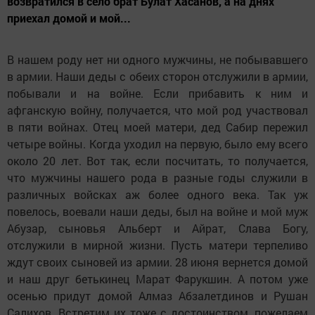
возвратился в село брат Булат Хасанов, а на днях
приехал домой и мой...
В нашем роду нет ни одного мужчины, не побывавшего
в армии. Наши деды с обеих сторон отслужили в армии,
побывали и на войне. Если прибавить к ним и
афганскую войну, получается, что мой род участвовал
в пяти войнах. Отец моей матери, дед Сабир пережил
четыре войны. Когда уходил на первую, было ему всего
около 20 лет. Вот так, если посчитать, то получается,
что мужчины нашего рода в разные годы служили в
различных войсках аж более одного века. Так уж
повелось, воевали наши деды, был на войне и мой муж
Абузар, сыновья Альберт и Айрат, Слава Богу,
отслужили в мирной жизни. Пусть матери терпеливо
ждут своих сыновей из армии. 28 июня вернется домой
и наш друг бетькинец Марат Фарукшин. А потом уже
осенью придут домой Алмаз Абзалетдинов и Рушан
Салихов. Встретим их тоже с достоинством, пожелаем