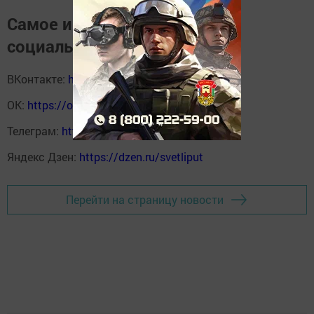
Самое интересное в наших
социальных сетях
ВКонтакте:
https://vk.com/svetliput
ОК:
https://ok.ru/profile/590414664980
Телеграм:
https://t.me/yakti_ul
Яндекс Дзен:
https://dzen.ru/svetliput
Перейти на страницу новости