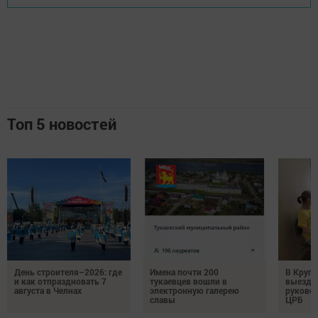
Топ 5 новостей
День строителя–2026: где
Имена почти 200
В Круг
и как отпраздновать 7
тукаевцев вошли в
выездн
августа в Челнах
электронную галерею
руковод
славы
ЦРБ