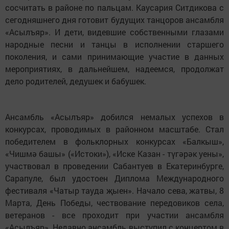
сосчитать в районе по пальцам. Каусария Ситдикова с
сегодняшнего дня готовит будущих танцоров ансамбля
«Асылъяр». И дети, видевшие собственными глазами
народные песни и танцы в исполнении старшего
поколения, и сами принимающие участие в данных
мероприятиях, в дальнейшем, надеемся, продолжат
дело родителей, дедушек и бабушек.
Ансамбль «Асылъяр» добился немалых успехов в
конкурсах, проводимых в районном масштабе. Стал
победителем в фольклорных конкурсах «Балкыш»,
«Чишмә башы» («Истоки»), «Иске Казан - түгәрәк уены»,
участвовал в проведении Сабантуев в Екатеринбурге,
Сарапуле, был удостоен Диплома Международного
фестиваля «Чатыр тауда җыен». Начало сева, жатвы, 8
Марта, День Победы, чествование передовиков села,
ветеранов - все проходит при участии ансамбля
«Асылъяр». Недавно ансамбль выступил с концертом в