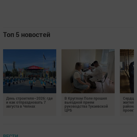
Топ 5 новостей
День строителя–2026: где
В Круглом Поле прошел
Сердце 
и как отпраздновать 7
выездной прием
жительн
августа в Челнах
руководства Тукаевской
района 
ЦРБ
проекта
ВЕСТИ