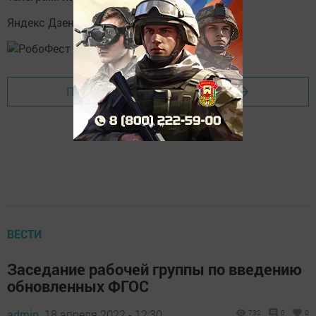
Яндекс Дзен:
https://dzen.ru/svetliput
Перейти на страницу новости
ВЕСТИ
Заседание рабочей группы по введению
обновленных ФГОС
admin,
18 апреля 2022 - 12:30
732
0
0