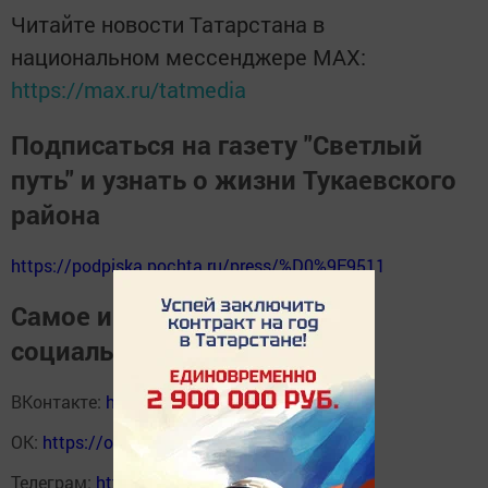
Читайте новости Татарстана в
национальном мессенджере MАХ:
https://max.ru/tatmedia
Подписаться на газету "Светлый
путь" и узнать о жизни Тукаевского
района
https://podpiska.pochta.ru/press/%D0%9F9511
Самое интересное в наших
социальных сетях
ВКонтакте:
https://vk.com/svetliput
ОК:
https://ok.ru/profile/590414664980
Телеграм:
https://t.me/yakti_ul