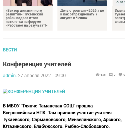
«Вектор динамичного
День строителя–2026: где
Имена п
развития»: Тукаевский
и как отпраздновать 7
тукаевц
район подвел итоги
августа в Челнах
электр
пятилетки на форуме
славы
«Работаем на результат!»
ВЕСТИ
Конференция учителей
admin,
27 апреля 2022 - 09:00
646
0
0
В МБОУ "Тлянче-Тамакская СОШ" прошла
Всероссийская НПК. Там приняли участие учителя
Тукаевского, Сармановского, Мензелинского, Арского,
Ютазинского, Елабужского, Рыбно-Слободского,