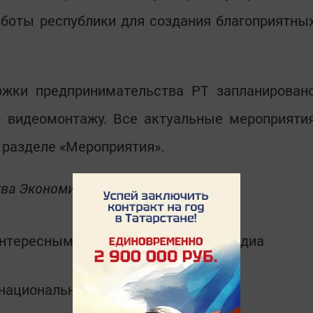
аботы республики для создания благоприятны
ржки предпринимательства РТ запланирован
о видеомонтажу. Все актуальные мероприяти
 разделе «Мероприятия».
тва Экономики
интересным в
Telegram-канале
Татмедиа
в национальном мессенджере MАХ: