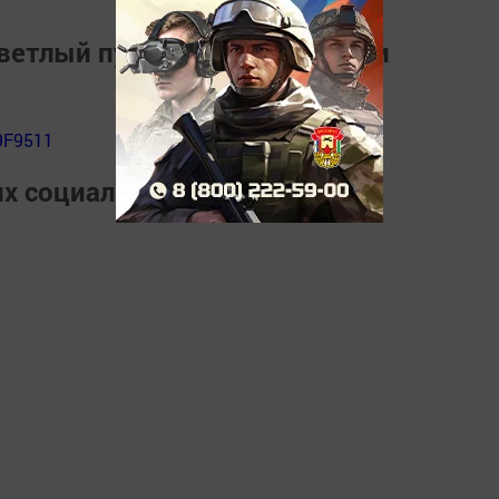
ветлый путь" и узнать о жизни
9F9511
их социальных сетях