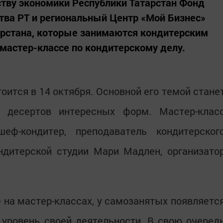
ву экономики Республики Татарстан Фонд
ва РТ и региональный Центр «Мой Бизнес»
рстана, которые занимаются кондитерским
 мастер-классе по кондитерскому делу.
оится в 14 октября. Основной его темой стане
х десертов интересных форм. Мастер-клас
еф-кондитер, преподаватель кондитерског
ндитерской студии Мари Мадлен, организато
 на мастер-классах, у самозанятых появляетс
уровень своей деятельности. В свою очеред