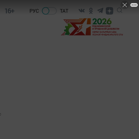
16+
РУС
ТАТ
0