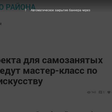
О РАЙОНА
7
Автоматическое закрытие баннера через
м
оекта для самозанятых
едут мастер-класс по
искусству
540
0