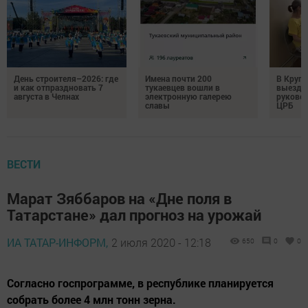
День строителя–2026: где
Имена почти 200
В Круг
и как отпраздновать 7
тукаевцев вошли в
выездн
августа в Челнах
электронную галерею
руковод
славы
ЦРБ
ВЕСТИ
Марат Зяббаров на «Дне поля в
Татарстане» дал прогноз на урожай
ИА ТАТАР-ИНФОРМ,
2 июля 2020 - 12:18
650
0
0
Согласно госпрограмме, в республике планируется
собрать более 4 млн тонн зерна.