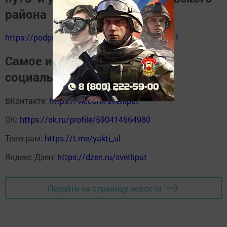
района
https://podpiska.pochta.ru/press/%D0%9F9511
Самое интересное в наших
социальных сетях
ВКонтакте:
https://vk.com/svetliput
ОК:
https://ok.ru/profile/590414664980
Телеграм:
https://t.me/yakti_ul
Яндекс Дзен:
https://dzen.ru/svetliput
Перейти на страницу новости