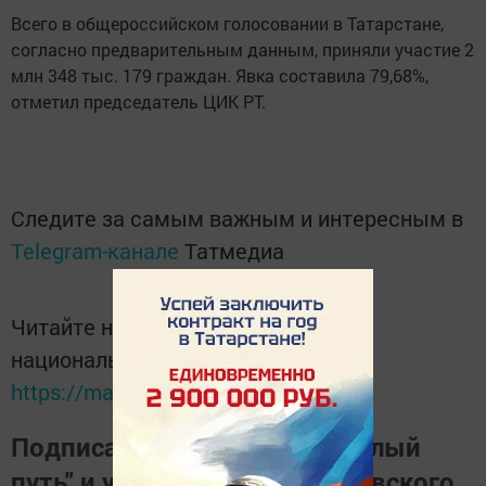
Всего в общероссийском голосовании в Татарстане,
согласно предварительным данным, приняли участие 2
млн 348 тыс. 179 граждан. Явка составила 79,68%,
отметил председатель ЦИК РТ.
Следите за самым важным и интересным в
Telegram-канале
Татмедиа
Читайте новости Татарстана в
национальном мессенджере MАХ:
https://max.ru/tatmedia
Подписаться на газету "Светлый
путь" и узнать о жизни Тукаевского