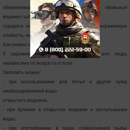
обезвоживания. У больных частый обильный
водянистый стул, рвота, выраженные
судороги мышц. Больные жалуются на выраженную
слабость, неутолимую жажду.
Как можно заразиться?
К заражению холерой восприимчивы все люди,
независимо от возраста и пола.
Заболеть можно:
- при использовании для питья и других нужд
необеззараженной воды
открытого водоема;
- при купании в открытом водоеме и заглатывании
воды;
- при употреблении в пищу слабосоленой рыбы