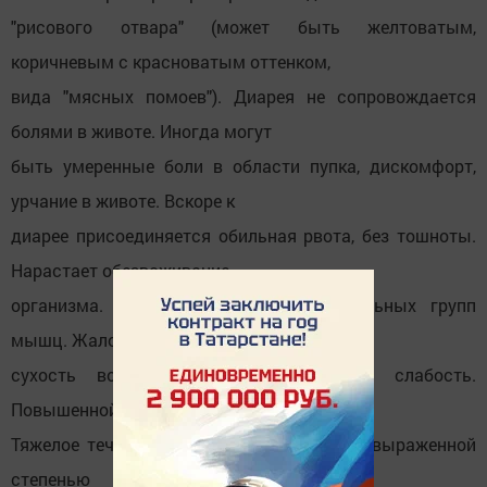
"рисового отвара" (может быть желтоватым,
коричневым с красноватым оттенком,
вида "мясных помоев"). Диарея не сопровождается
болями в животе. Иногда могут
быть умеренные боли в области пупка, дискомфорт,
урчание в животе. Вскоре к
диарее присоединяется обильная рвота, без тошноты.
Нарастает обезвоживание
организма. Появляются судороги отдельных групп
мышц. Жалобы больных на
сухость во рту, жажду, недомогание, слабость.
Повышенной температуры нет.
Тяжелое течение холеры характеризуется выраженной
степенью