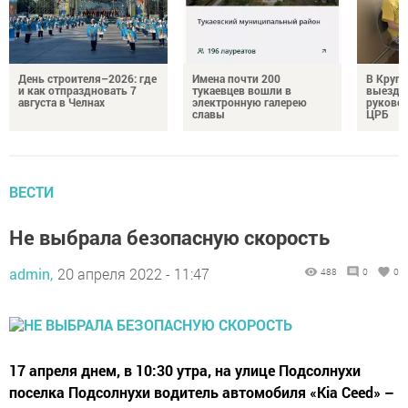
День строителя–2026: где
Имена почти 200
В Круг
и как отпраздновать 7
тукаевцев вошли в
выездн
августа в Челнах
электронную галерею
руковод
славы
ЦРБ
ВЕСТИ
Не выбрала безопасную скорость
admin,
20 апреля 2022 - 11:47
488
0
0
17 апреля днем, в 10:30 утра, на улице Подсолнухи
поселка Подсолнухи водитель автомобиля «Kia Ceed» –