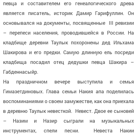
певца и составителем его генеалогического древа
является писатель, историк Дамир Гарифуллин. Он
основывался на документы, посвященные III ревизии
– перепеси населения, проводившейся в России. На
кладбище деревни Таулык похоронены дед Ильхама
Шакирова и его предки. Самую длинную ель посреди
кладбища посадил отец дедушки певца Шакира –
Габденнасыйр.
На праздничном вечере выступила и семья
Гимазетдиновых. Глава семьи Накия апа поделилась
воспоминаниями о своем замужестве, как она приехала
в деревню Таулык невесткой. Невест. Двое ее сыновей
– Назим и Назир сыграли на музыкальных
инструментах, спели песни. Невеста Накии