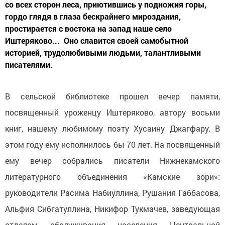
со всех сторон леса, приютившись у подножия горы,
гордо глядя в глаза бескрайнего мироздания,
простирается с востока на запад наше село
Иштеряково... Оно славится своей самобытной
историей, трудолюбивыми людьми, талантливыми
писателями.
В сельской библиотеке прошел вечер памяти,
посвященный уроженцу Иштеряково, автору восьми
книг, нашему любимому поэту Хусаину Джагфару. В
этом году ему исполнилось бы 70 лет. На посвященный
ему вечер собрались писатели Нижнекамского
литературного объединения «Камские зори»:
руководители Расима Набиуллина, Рушания Габбасова,
Альфия Сибгатуллина, Никифор Тукмачев, заведующая
отделом обслуживания населения Центральной