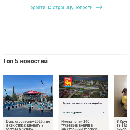
Перейти на страницу новости
Топ 5 новостей
День строителя–2026: где
Имена почти 200
В Круг
и как отпраздновать 7
тукаевцев вошли в
выездн
августа в Челнах
электронную галерею
руковод