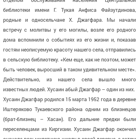
библиотеки имени Г. Тукая Анфиса Файзутдинова,
родные и односельчане Х. Джагфара. Мы начали
встречу с молитвы у его могилы, возле его родного
дома вспомнили о событиях из его жизни и, показав
гостям неописуемую красоту нашего села, отправились
в сельскую библиотеку. «Кем еще, как не поэтом, может
быть человек, выросший в таком удивительном месте».
Действительно, из нашего села вышло много
известных людей. Хусаин абый Джагфар – один из них.
Хусаин Джагфар родился 15 марта 1952 года в деревне
Иштеряково Тукаевского района одним из близнецов
(брат-близнец – Хасан). Его дальние предки были
переселенцами из Киргизии. Хусаин Джагфар окончил
сначала восьмилетнюю школу в своей деревне, а затем