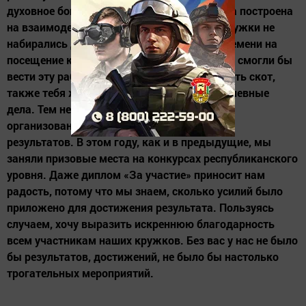
духовное богатство общества. Наша работа построена
на взаимодействии с людьми. Если бы в кружки не
набирались дети, взрослые не находили времени на
посещение культурных мероприятий, мы не смогли бы
вести эту работу. На селе ведь у каждого есть скот,
также тебя ждут запланированные повседневные
дела. Тем не менее, жители села посещают
организованные нами кружки, добиваются
результатов. В этом году, как и в предыдущие, мы
заняли призовые места на конкурсах республиканского
уровня. Даже диплом «За участие» приносит нам
радость, потому что мы знаем, сколько усилий было
приложено для достижения результата. Пользуясь
случаем, хочу выразить искреннюю благодарность
всем участникам наших кружков. Без вас у нас не было
бы результатов, достижений, не было бы настолько
трогательных мероприятий.