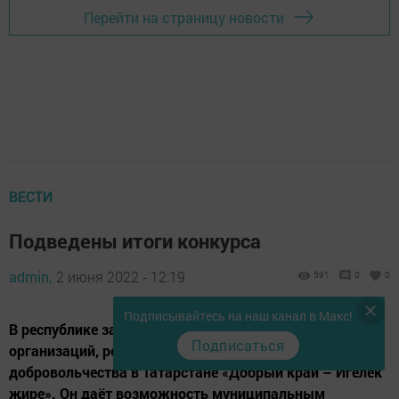
Перейти на страницу новости
ВЕСТИ
Подведены итоги конкурса
admin,
2 июня 2022 - 12:19
591
0
0
Подписывайтесь на наш канал в Макс!
В республике завершился конкурс поддержки
Подписаться
организаций, реализующих мероприятия для развития
добровольчества в Татарстане «Добрый край – Игелек
җире». Он даёт возможность муниципальным