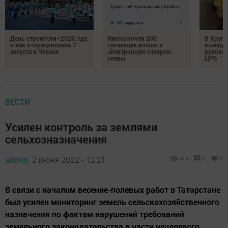
День строителя–2026: где
Имена почти 200
В Круг
и как отпраздновать 7
тукаевцев вошли в
выездн
августа в Челнах
электронную галерею
руковод
славы
ЦРБ
ВЕСТИ
Усилен контроль за землями
сельхозназначения
admin,
2 июня 2022 - 12:21
616
0
0
В связи с началом весенне-полевых работ в Татарстане
был усилен мониторинг земель сельскохозяйственного
назначения по фактам нарушений требований
земельного законодательства в части нецелевого