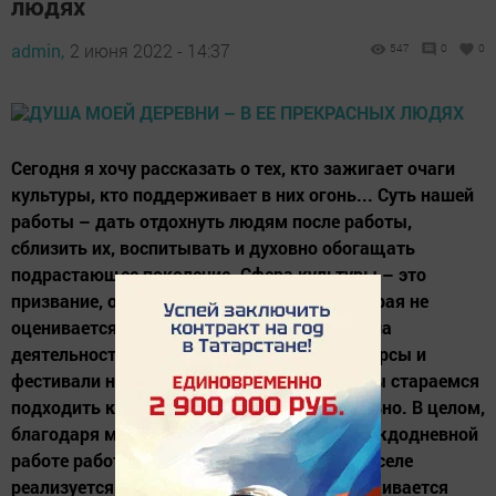
людях
admin,
2 июня 2022 - 14:37
547
0
0
Сегодня я хочу рассказать о тех, кто зажигает очаги
культуры, кто поддерживает в них огонь... Суть нашей
работы – дать отдохнуть людям после работы,
сблизить их, воспитывать и духовно обогащать
подрастающее поколение. Сфера культуры – это
призвание, область таланта, красоты, которая не
оценивается материальными благами. Наша
деятельность многогранна, какие бы конкурсы и
фестивали не были объявлены в районе, мы стараемся
подходить к ним творчески, профессионально. В целом,
благодаря многогранному творчеству и каждодневной
работе работников культуры в районе и на селе
реализуется культурная политика, поддерживается