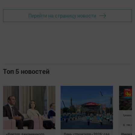
Перейти на страницу новости
Топ 5 новостей
«Вектор динамичного
День строителя–2026: где
Имена п