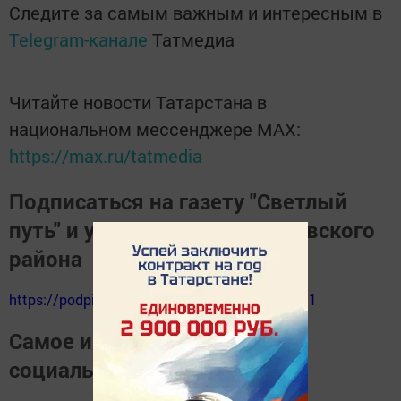
Следите за самым важным и интересным в
Telegram-канале
Татмедиа
Читайте новости Татарстана в
национальном мессенджере MАХ:
https://max.ru/tatmedia
Подписаться на газету "Светлый
путь" и узнать о жизни Тукаевского
района
https://podpiska.pochta.ru/press/%D0%9F9511
Самое интересное в наших
социальных сетях