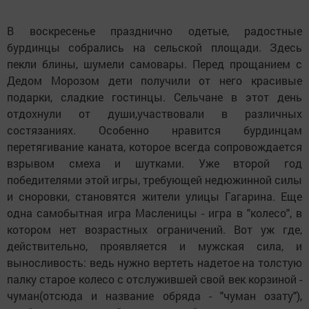
В воскресенье празднично одетые, радостные
бурдинцы собрались на сельской площади. Здесь
пекли блины, шумели самовары. Перед прощанием с
Дедом Морозом дети получили от него красивые
подарки, сладкие гостинцы. Сельчане в этот день
отдохнули от души,участвовали в различных
состязаниях. Особенно нравится бурдинцам
перетягивание каната, которое всегда сопровождается
взрывом смеха и шутками. Уже второй год
победителями этой игры, требующей недюжинной силы
и сноровки, становятся жители улицы Гагарина. Еще
одна самобытная игра Масленицы - игра в "колесо", в
котором нет возрастных ограничений. Вот уж где,
действительно, проявляется и мужская сила, и
выносливость: ведь нужно вертеть надетое на толстую
палку старое колесо с отслужившей свой век корзиной -
чуман(отсюда и название обряда - "чуман озату"),