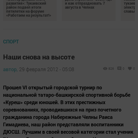
развития»: Тукаевский
и как отпраздновать 7
тукаевц
район подвел итоги
августа в Челнах
электр
пятилетки на форуме
славы
«Работаем на результат!»
СПОРТ
Наши снова на высоте
автор,
29 февраля 2012 - 05:08
826
0
0
Прошел VI открытый городской турнир по
национальной татаро-башкирской спортивной борьбе
«Куреш» среди юношей. В этих престижных
соревнованиях, проводившихся на приз почетного
гражданина города Набережные Челны Раиса
Гимадиева, наш район представляли воспитанники
ДЮСШ. Лучшим в своей весовой категории стал ученик