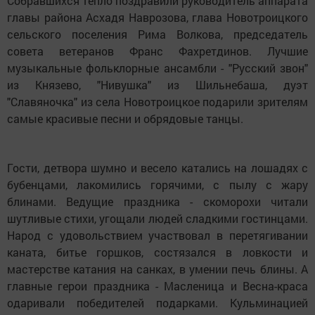
Собравшихся тепло поздравили руководитель аппарата
главы района Асхадя Наврозова, глава Новотроицкого
сельского поселения Рима Волкова, председатель
совета ветеранов Франс Фахретдинов. Лучшие
музыкальные фольклорные ансамбли - "Русский звон"
из Князево, "Нивушка" из Шильнебаша, дуэт
"Славяночка" из села Новотроицкое подарили зрителям
самые красивые песни и обрядовые танцы.
Гости, детвора шумно и весело катались на лошадях с
бубенцами, лакомились горячими, с пылу с жару
блинами. Ведущие праздника - скоморохи читали
шутливые стихи, угощали людей сладкими гостинцами.
Народ с удовольствием участвовал в перетягивании
каната, битье горшков, состязался в ловкости и
мастерстве катания на санках, в умении печь блины. А
главные герои праздника - Масленица и Весна-краса
одаривали победителей подарками. Кульминацией