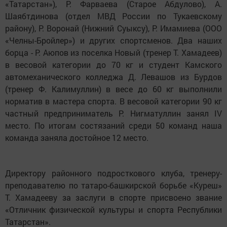
«Татарстан»), Р. Фарваева (Старое Абдулово), А.
Шаябтдинова (отдел МВД России по Тукаевскому
району), Р. Воронай (Нижний Суыксу), Р. Имамиева (ООО
«Челны-Бройлер») и других спортсменов. Два наших
борца - Р. Аюпов из поселка Новый (тренер Т. Хамадеев)
в весовой категории до 70 кг и студент Камского
автомеханического колледжа Д. Левашов из Бурдов
(тренер Ф. Калимуллин) в весе до 60 кг выполнили
норматив в мастера спорта. В весовой категории 90 кг
частный предприниматель Р. Нигматуллин занял IV
место. По итогам состязаний среди 50 команд наша
команда заняла достойное 12 место.
Директору районного подросткового клуба, тренеру-
преподавателю по татаро-башкирской борьбе «Куреш»
Т. Хамадееву за заслуги в спорте присвоено звание
«Отличник физической культуры и спорта Республики
Татарстан».