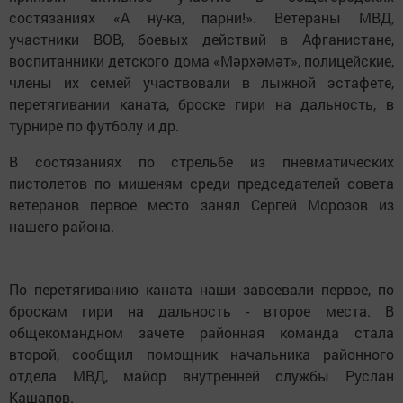
состязаниях «А ну-ка, парни!». Ветераны МВД,
участники ВОВ, боевых действий в Афганистане,
воспитанники детского дома «Мәрхәмәт», полицейские,
члены их семей участвовали в лыжной эстафете,
перетягивании каната, броске гири на дальность, в
турнире по футболу и др.
В состязаниях по стрельбе из пневматических
пистолетов по мишеням среди председателей совета
ветеранов первое место занял Сергей Морозов из
нашего района.
По перетягиванию каната наши завоевали первое, по
броскам гири на дальность - второе места. В
общекомандном зачете районная команда стала
второй, сообщил помощник начальника районного
отдела МВД, майор внутренней службы Руслан
Кашапов.