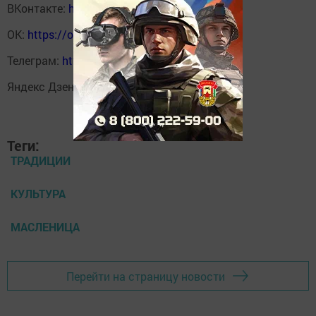
ВКонтакте:
https://vk.com/svetliput
ОК:
https://ok.ru/profile/590414664980
Телеграм:
https://t.me/yakti_ul
Яндекс Дзен:
https://dzen.ru/svetliput
Теги:
ТРАДИЦИИ
КУЛЬТУРА
МАСЛЕНИЦА
Перейти на страницу новости