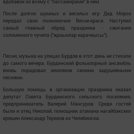
вдобавок ко всему с "пассажирами" в нем.
После долгих шумных и веселых игр Дед Мороз
передал свои полномочия Весне-красе. Наступил
самый главный обряд праздника - сжигание
соломенного чучела ("җазыклар карачкысы").
Песни, музыка на улицах Бурдов в этот день не стихали
до самого вечера. Бурдинский фольклорный ансамбль
вновь порадовал земляков своими задушевными
песнями.
Большую помощь в организации праздника оказал
депутат Совета Бурдинского сельского поселения,
предприниматель Валерий Мансуров. Среди гостей
были и отец Николай, помощник атамана нагайбакских
кряшен Александр Теряков из Челябинска.