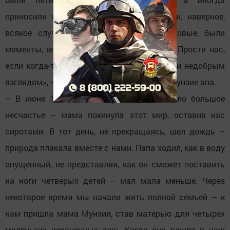
приносили пятикратную печаль». В жизни, наверное,
всякое случалось, дети не всегда шелковые, были
моменты, когда мы не слушались маму. «Прости нас,
если когда-то мы тебя обидели словом или недобрым
взглядом», – обращаются пятеро детей к Мунзие апа.
– В июне 1961 года нашу семью постигло большое
несчастье – мама покинула этот мир, оставив нас
сиротами. В тот день, не прекращаясь, шел дождь –
природа плакала вместе с нами. Папа ходил, как в воду
опущенный, не представляя, как он сможет поставить
на ноги четверых детей – мал мала меньше. Через
некоторое время мы начали жить полной семьей – к
нам пришла мама Мунзия, став матерью для четырех
маленьких израненных душ. Когда она вошла в наш