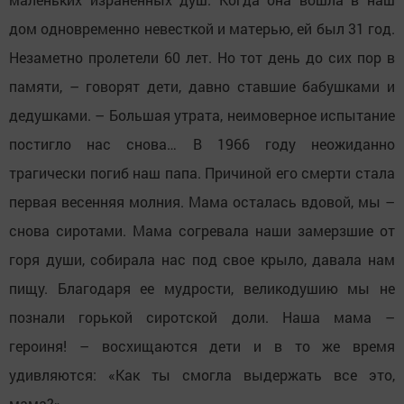
дом одновременно невесткой и матерью, ей был 31 год.
Незаметно пролетели 60 лет. Но тот день до сих пор в
памяти, – говорят дети, давно ставшие бабушками и
дедушками. – Большая утрата, неимоверное испытание
постигло нас снова… В 1966 году неожиданно
трагически погиб наш папа. Причиной его смерти стала
первая весенняя молния. Мама осталась вдовой, мы –
снова сиротами. Мама согревала наши замерзшие от
горя души, собирала нас под свое крыло, давала нам
пищу. Благодаря ее мудрости, великодушию мы не
познали горькой сиротской доли. Наша мама –
героиня! – восхищаются дети и в то же время
удивляются: «Как ты смогла выдержать все это,
мама?»