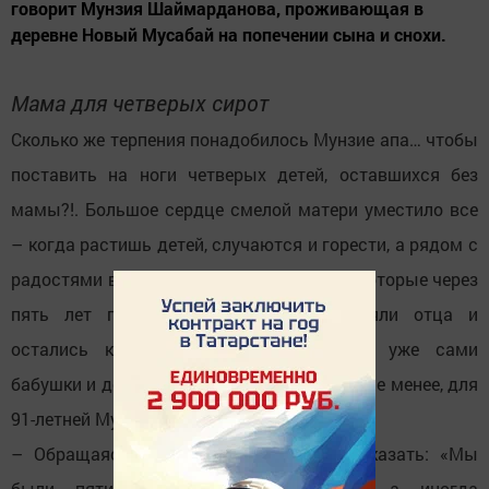
говорит Мунзия Шаймарданова, проживающая в
деревне Новый Мусабай на попечении сына и снохи.
Мама для четверых сирот
Сколько же терпения понадобилось Мунзие апа… чтобы
поставить на ноги четверых детей, оставшихся без
мамы?!. Большое сердце смелой матери уместило все
– когда растишь детей, случаются и горести, а рядом с
радостями всегда шагают заботы. Дети, которые через
пять лет после смерти матери потеряли отца и
остались круглыми сиротами, сегодня уже сами
бабушки и дедушки для своих внуков. Тем не менее, для
91-летней Мунзии апа они до сих пор дети.
– Обращаясь к словам поэта, можно сказать: «Мы
были пятикратной радостью матери, а иногда