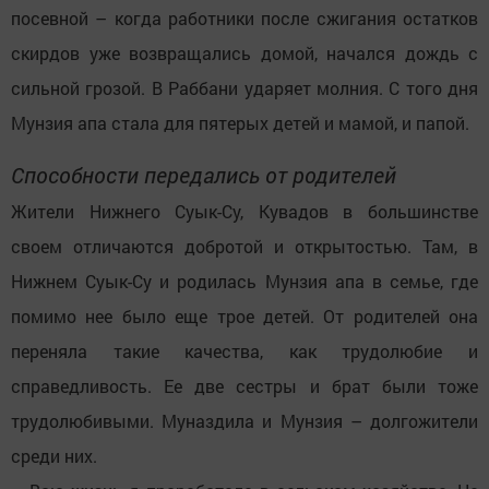
посевной – когда работники после сжигания остатков
скирдов уже возвращались домой, начался дождь с
сильной грозой. В Раббани ударяет молния. С того дня
Мунзия апа стала для пятерых детей и мамой, и папой.
Способности передались от родителей
Жители Нижнего Суык-Су, Кувадов в большинстве
своем отличаются добротой и открытостью. Там, в
Нижнем Суык-Су и родилась Мунзия апа в семье, где
помимо нее было еще трое детей. От родителей она
переняла такие качества, как трудолюбие и
справедливость. Ее две сестры и брат были тоже
трудолюбивыми. Муназдила и Мунзия – долгожители
среди них.