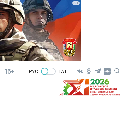
16+
РУС
ТАТ