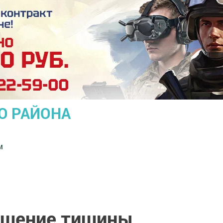
О РАЙОНА
м
ушение тишины