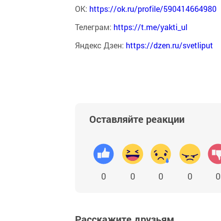
ОК:
https://ok.ru/profile/590414664980
Телеграм:
https://t.me/yakti_ul
Яндекс Дзен:
https://dzen.ru/svetliput
Оставляйте реакции
0
0
0
0
0
Расскажите друзьям