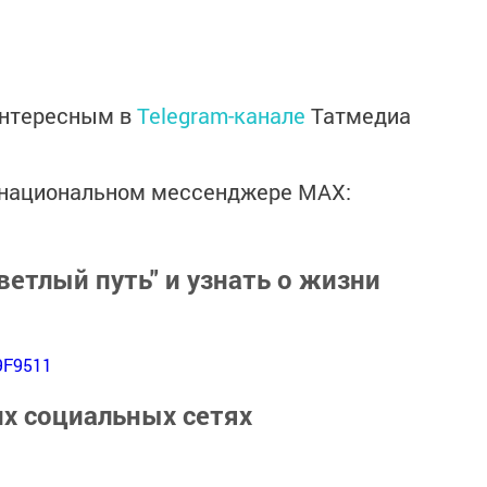
интересным в
Telegram-канале
Татмедиа
в национальном мессенджере MАХ:
ветлый путь" и узнать о жизни
9F9511
их социальных сетях