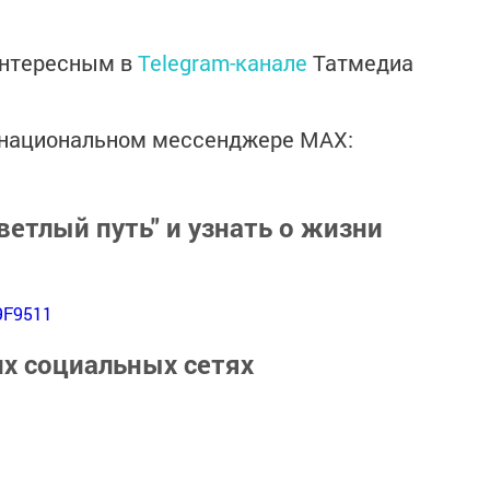
интересным в
Telegram-канале
Татмедиа
в национальном мессенджере MАХ:
ветлый путь" и узнать о жизни
9F9511
их социальных сетях