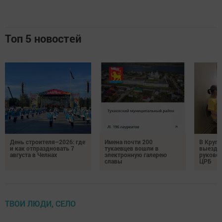
Топ 5 новостей
День строителя–2026: где
Имена почти 200
В Круг
и как отпраздновать 7
тукаевцев вошли в
выездн
августа в Челнах
электронную галерею
руковод
славы
ЦРБ
ТВОИ ЛЮДИ, СЕЛО