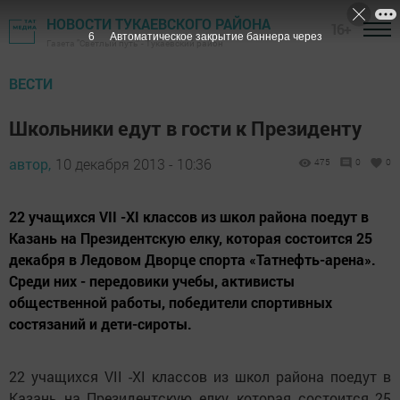
НОВОСТИ ТУКАЕВСКОГО РАЙОНА
16+
5
Автоматическое закрытие баннера через
Газета "Светлый путь" - Тукаевский район
ВЕСТИ
Школьники едут в гости к Президенту
автор,
10 декабря 2013 - 10:36
475
0
0
22 учащихся VII -XI классов из школ района поедут в
Казань на Президентскую елку, которая состоится 25
декабря в Ледовом Дворце спорта «Татнефть-арена».
Среди них - передовики учебы, активисты
общественной работы, победители спортивных
состязаний и дети-сироты.
22 учащихся VII -XI классов из школ района поедут в
Казань на Президентскую елку, которая состоится 25