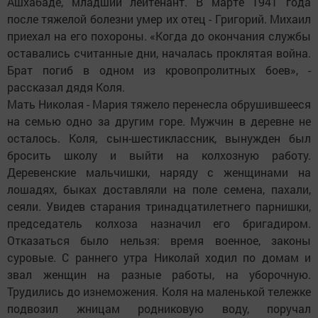
Ашхабаде, младший лейтенант. В марте 1941 года
после тяжелой болезни умер их отец - Григорий. Михаил
приехал на его похороны. «Когда до окончания службы
оставались считанные дни, началась проклятая война.
Брат погиб в одном из кровопролитных боев», -
рассказал дядя Коля.
Мать Николая - Мария тяжело перенесла обрушившееся
на семью одно за другим горе. Мужчин в деревне не
осталось. Коля, сын-шестиклассник, вынужден был
бросить школу и выйти на колхозную работу.
Деревенские мальчишки, наряду с женщинами на
лошадях, быках доставляли на поле семена, пахали,
сеяли. Увидев старания тринадцатилетнего парнишки,
председатель колхоза назначил его бригадиром.
Отказаться было нельзя: время военное, законы
суровые. С раннего утра Николай ходил по домам и
звал женщин на разные работы, на уборочную.
Трудились до изнеможения. Коля на маленькой тележке
подвозил жницам родниковую воду, поручал