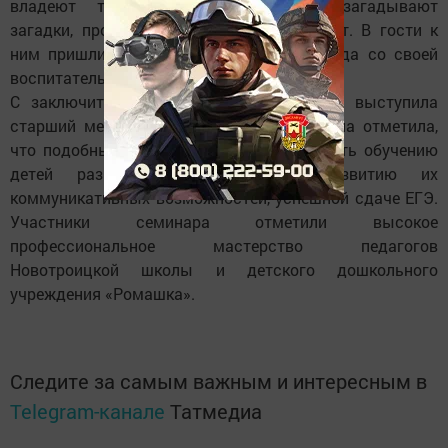
владеют татарским языком, поют, загадывают
загадки, произносят скороговорки, играют. В гости к
ним пришли и воспитанники детского сада со своей
воспитательницей А. Гавсутдиновой.
С заключительным словом на семинаре выступила
старший методист ИМЦ А. Хусаинова. Она отметила,
что подобные занятия будут содействовать обучению
детей разговорному татарскому, развитию их
коммуникативных возможностей, успешной сдаче ЕГЭ.
Участники семинара отметили высокое
профессиональное мастерство педагогов
Новотроицкой школы и детского дошкольного
учреждения «Ромашка».
Следите за самым важным и интересным в
Telegram-канале
Татмедиа