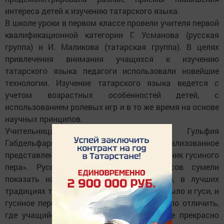
интереса детей к изучению татарского языка.
В школе уроки в первом классе провели учителя первой
квалификационной категории Г. Усманова (русская
группа) и И. Маликова (татарская группа). В целях
привлечения внимания учащихся к изучению
татарского языка педагоги использовали новейшие
технологии. Изучение татарского языка ведется с
учетом возрастных особенностей детей, с
использованием ролевых игр и в то же время на основе
научных принципов.
Учительница татарского языка Гульфия
Габдельфаритовна подготовила театрализованное
представление «Древняя традиция - праздник гусиного
пера». Русские учащиеся VII-VIII классов сумели
показать национальный обряд красочно, в лучших
традициях татарского народа. Все здесь было и гуси, и
гусиное перо, и бялиш, и игры. Трудно было отличить,
где учащийся татарин, а где русский, все прекрасно