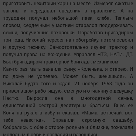
приготовить нехитрый харч на месте. Измерял сжатые
загоны и передавал сведения в правление. А на
трудодни получал небольшой паек хлеба. Теплым
словом, сердечным участием старался поддерживать
семьи, получившие похоронки. Поработав бригадиром
три года, Николай пересел на лобогрейку, потом освоил
и другую технику. Самостоятельно изучил трактор и
получил права на вождение. Управлял ЧТЗ, НАТИ. ДТ.
Был бригадиром тракторной бригады, механиком.
Как-то раз мать заявила сыну: «Коленька, я старею. И
по дому не успеваю. Может быть, женишься». А
Николай будто того и ждал. 21 ноября 1953 года он
привел в дом работящую, смелую и отчаянную девушку
Настю. Выросла она в многодетной семье,
единственной сестрой десятерым братьям. Внес ее
Коля на руках в избу и сказал: «Мама, встречай, вот
тебе невестка». Справили скромную свадьбу.
Собрались с обеих сторон родные и близкие, пожелали
молодым любви и согласия и разошлись.