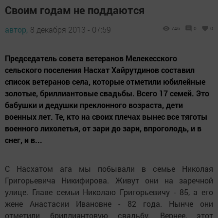
Своим годам не поддаются
автор,
8 декабря 2013 - 07:59
746
0
0
Председатель совета ветеранов Мелекесского
сельского поселения Насхат Хайрутдинов составил
список ветеранов села, которые отметили юбилейные
золотые, бриллиантовые свадьбы. Всего 17 семей. Это
бабушки и дедушки преклонного возраста, дети
военных лет. Те, кто на своих плечах вынес все тяготы
военного лихолетья, от зари до зари, впроголодь, и в
снег, и в...
С Насхатом ага мы побывали в семье Николая
Григорьевича Никифирова. Живут они на заречной
улице. Главе семьи Николаю Григорьевичу - 85, а его
жене Анастасии Ивановне - 82 года. Нынче они
отметили бриллиантовую свадьбу. Вернее, этот