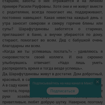
старшим, заботы о них отражается и на личном
примере Расили Рауфовны. Хотя они и не живут вместе
с родителями, всегда помогают им, поддерживают,
постоянно навещают. Какая невестка каждый день с
утра заносит свекрови и свекру горячие блины или
супы? Шарафутдиновы заботятся о стариках,
приглашают в баню, а внучки убираются по дому,
стирают, помогают во всем. Дед с бабушкой очень
благодарны им всем.
«Когда же ты успеваешь поспать?» - удивляюсь я
сноровистости своей коллеги. И она скромно
улыбнувшись отвечает: «Надо лишь уметь
распределять время и тогда везде успеешь».
Да, Шарафутдиновы живут в достатке. Дом добротный,
красивый, в сарае полно живности, даже пчел держат.
Подписывайтесь на наш канал в Макс!
А в саду какие только деревья, цветы не растут! И везде
чистота, порядок. Везде чувствуются умелые и добрые
Подписаться
руки хозяйки. Супруги оба гостеприимные,
приветливые, любят добрую шутку. Наверное, поэтому