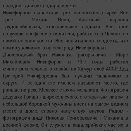
праздник для них подарили дети.
Никифоровы вырастили трех сыновей-богатырей. Все
трое - Михаил, Иван, Анатолий выросли
трудолюбивыми, отзывчивыми людьми. Все трое
получили профессию водителя, работают в Челнах по
своей специальности. Все испытывают гордость, что
они из уважаемого на селе рода Никифоровых.
Двоюродный брат Николая Григорьевича - Марс
Михайлович Никифоров в 70-е годы работал
министром сельского хозяйства Удмуртской АССР. Дед
Григорий Никифорович был лучшим мельником в
округе. И сегодня его именем называют место, где
раньше на реке Мелекес стояла мельница. Фотография
дедушки Гриши - широкоплечого, с открытым лицом и
небольшой бородкой мужчины висит на самом видном
месте в доме, словно напутствуя внуков. Рядом -
фотография дяди Николая Григорьевича - Михаила в
военной форме. Он служил в кавалерийских частях в