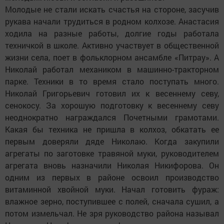
Молодые не стали искать счастья на стороне, засучив
рукава начали трудиться в родном колхозе. Анастасия
ходила на разные работы, долгие годы работала
техничкой в школе. Активно участвует в общественной
жизни села, поет в фольклорном ансамбле «Питрау». А
Николай работал механиком в машинно-тракторном
парке. Техники в то время стало поступать много.
Николай Григорьевич готовил их к весеннему севу,
сенокосу. За хорошую подготовку к весеннему севу
неоднократно награждался Почетными грамотами.
Какая бы техника не пришла в колхоз, обкатать ее
первым доверяли дяде Николаю. Когда закупили
агрегаты по заготовке травяной муки, руководителем
агрегата вновь назначили Николая Никифорова. Он
одним из первых в районе освоил производство
витаминной хвойной муки. Начал готовить фураж:
влажное зерно, поступившее с полей, сначала сушил, а
потом измельчал. Не зря руководство района называл