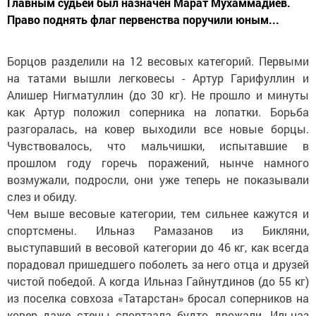
Главным судьей был назначен Марат Мухаммадиев.
Право поднять флаг первенства поручили юным...
Борцов разделили на 12 весовых категорий. Первыми
на татами вышли легковесы - Артур Гарифуллин и
Алишер Нигматуллин (до 30 кг). Не прошло и минуты
как Артур положил соперника на лопатки. Борьба
разгоралась, на ковер выходили все новые борцы.
Чувствовалось, что мальчишки, испытавшие в
прошлом году горечь поражений, нынче намного
возмужали, подросли, они уже теперь не показывали
слез и обиду.
Чем выше весовые категории, тем сильнее кажутся и
спортсмены. Ильназ Рамазанов из Бикляни,
выступавший в весовой категории до 46 кг, как всегда
порадовал пришедшего поболеть за него отца и друзей
чистой победой. А когда Ильназ Гайнутдинов (до 55 кг)
из поселка совхоза «Татарстан» бросал соперников на
ковер даже стены спортзала будто дрожали. Ильназ