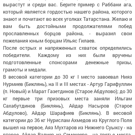
вырастут и среди вас. Берите пример с Раббани ага,
который является гордостью нашего района, которого
знают и почитают во всех уголках Татарстана. Желаю и
вам быть достойными продолжателями побед
прославленных борцов района, - выразил свои
пожелания юным борцам Ильяс Гилаев.
После острых и напряженных схваток определились
победители. Каждому из них были вручены
подготовленные спонсорами денежные призы,
грамоты и медали.
В весовой категории до 30 кг I место завоевал Нияз
Нурмиев (Биклянь), на II и III местах - Артур Гарифуллин
(п. Новый) и Марат Газетдинов (Старое Абдулово); до 30
кг первые три призовых места заняли Ильгам
Сахабутдинов (Биклянь), Айдар Насыров (Старое
Абдулово), Айдар Шарафиев (Биклянь). В весовой
категории до 36 кг Нурислам Ахмедов из Круглого Поля
вышел на первое, Аяз Мухтаров из Нижнего Суыксу - на
второе, Айдар Валиев из Семекеево - на третье места.