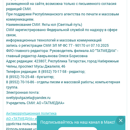
размещенной на сайте, возможна только с письменного согласия
редакций СМИ.
При поддержке Республиканского агентства по печати и массовым
коммуникациям.
Наименование СМИ: Якты юл (Светлый путь)
СМИ зарегистрировано Федеральной службой по надзору в сфере
связи,
информационных технологий и массовых коммуникаций
запись о регистрации СМИ ЭЛ № ФС 77 - 90170 от 07.10.2025
ФИО главного редактора: Руководитель филиала АО "ТАТМЕДИА" -
главный редактор Аверьянова Олеся Борисовна
Адрес редакции: 423807, Республика Татарстан, город Набережные
Челны, проспект Мусы Джалиля, 46
Телефон редакции: 8 (8552) 70-17-58 - редактор;
8 (8552) 70-25-48 - бухгалтер;
8 (8552) 70-16-86 - отделы писем и массовой работы; компьютерная
группа.
Электронная почта:
svetlyiputgazeta@yandex.ru
Учредитель СМИ: АО «ТАТМЕДИА»
Антикоррупционная политика
АО «ТАТМЕДИА» использует «cookie»
для персонализации сервисов и
Подписывайтесь на наш канал в Макс!
удобства пользователей сайтом.
Использование «cookie» можно отменить в настройках браузера.