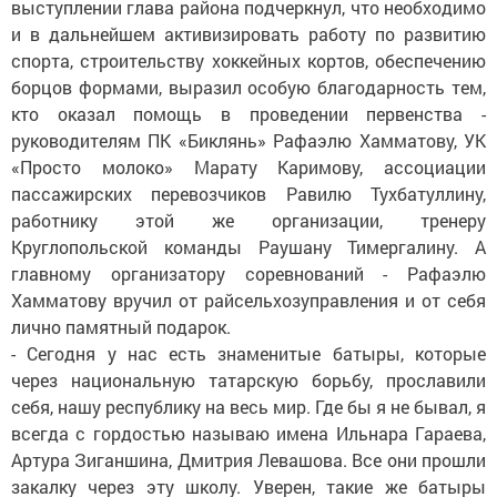
выступлении глава района подчеркнул, что необходимо
и в дальнейшем активизировать работу по развитию
спорта, строительству хоккейных кортов, обеспечению
борцов формами, выразил особую благодарность тем,
кто оказал помощь в проведении первенства -
руководителям ПК «Биклянь» Рафаэлю Хамматову, УК
«Просто молоко» Марату Каримову, ассоциации
пассажирских перевозчиков Равилю Тухбатуллину,
работнику этой же организации, тренеру
Круглопольской команды Раушану Тимергалину. А
главному организатору соревнований - Рафаэлю
Хамматову вручил от райсельхозуправления и от себя
лично памятный подарок.
- Сегодня у нас есть знаменитые батыры, которые
через национальную татарскую борьбу, прославили
себя, нашу республику на весь мир. Где бы я не бывал, я
всегда с гордостью называю имена Ильнара Гараева,
Артура Зиганшина, Дмитрия Левашова. Все они прошли
закалку через эту школу. Уверен, такие же батыры