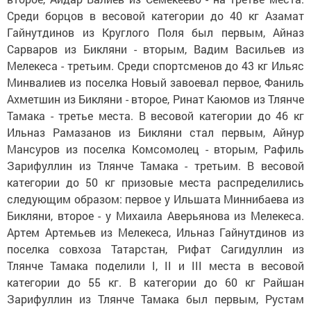
Среди борцов в весовой категории до 40 кг Азамат
Гайнутдинов из Круглого Поля был первым, Айназ
Сарваров из Бикляни - вторым, Вадим Васильев из
Мелекеса - третьим. Среди спортсменов до 43 кг Ильяс
Минвалиев из поселка Новый завоевал первое, Фаниль
Ахметшин из Бикляни - второе, Ринат Каюмов из Тлянче
Тамака - третье места. В весовой категории до 46 кг
Ильназ Рамазанов из Бикляни стал первым, Айнур
Мансуров из поселка Комсомолец - вторым, Рафиль
Зарифуллин из Тлянче Тамака - третьим. В весовой
категории до 50 кг призовые места распределились
следующим образом: первое у Ильшата Миннибаева из
Бикляни, второе - у Михаила Аверьянова из Мелекеса.
Артем Артемьев из Мелекеса, Ильназ Гайнутдинов из
поселка совхоза Татарстан, Рифат Сагидуллин из
Тлянче Тамака поделили I, II и III места в весовой
категории до 55 кг. В категории до 60 кг Райшан
Зарифуллин из Тлянче Тамака был первым, Рустам