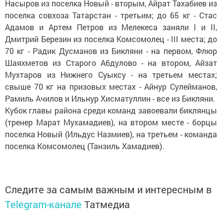
Насыров из поселка Новый - вторым, Айрат Тахабиев из
поселка совхоза Татарстан - третьим; до 65 кг - Стас
Адамов и Артем Петров из Мелекеса заняли I и II,
Дмитрий Березин из поселка Комсомолец - III места; до
70 кг - Радик Дусманов из Бикляни - на первом, Флюр
Шаяхметов из Старого Абдулово - на втором, Айзат
Мухтаров из Нижнего Суыксу - на третьем местах;
свыше 70 кг на призовых местах - Айнур Сулейманов,
Рамиль Ачилов и Ильнур Хисматуллин - все из Бикляни.
Кубок главы района среди команд завоевали биклянцы
(тренер Марат Мухамадиев), на втором месте - борцы
поселка Новый (Ильдус Назмиев), на третьем - команда
поселка Комсомолец (Танзиль Хамадиев).
Следите за самым важным и интересным в
Telegram-канале
Татмедиа