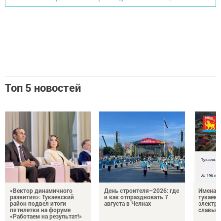
Топ 5 новостей
«Вектор динамичного
День строителя–2026: где
Имена п
развития»: Тукаевский
и как отпраздновать 7
тукаевц
район подвел итоги
августа в Челнах
электр
пятилетки на форуме
славы
«Работаем на результат!»