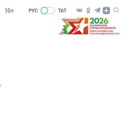
16+
РУС
ТАТ
0