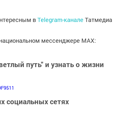
интересным в
Telegram-канале
Татмедиа
в национальном мессенджере MАХ:
ветлый путь" и узнать о жизни
9F9511
их социальных сетях