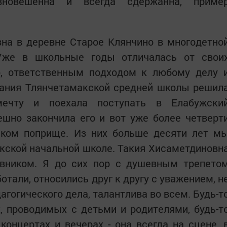
авновешенна и всегда сдержанна, приме
на в деревне Старое Клянчино в многодетно
Уже в школьные годы отличалась от свои
ю, ответственным подходом к любому делу 
чания Тлянчетамакской средней школы решил
ечту и поехала поступать в Елабужски
ешно закончила его и вот уже более четверт
еском поприще. Из них больше десяти лет м
ыкской начальной школе. Такия Хисаметдиновн
вником. Я до сих пор с душевным трепето
тали, относились друг к другу с уважением, н
агогического дела, талантлива во всем. Будь-т
, проводимых с детьми и родителями, будь-т
онцертах и вечерах - она всегда на сцене, 