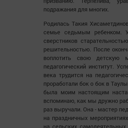
призванию. Терпелива, ур
подражания для многих.
Родилась Такия Хисаметдинов
семье седьмым ребенком. 
сверстников старательность
решительностью. После окон
воплотить свою детскую м
педагогический институт. Усп
века трудится на педагогич
проработали бок о бок в Таул
была моим настоящим наста
вспоминаю, как мы дружно рабо
раз выручали. Она - мастер пед
на праздничных мероприятиях
на сельских самодеятельных к