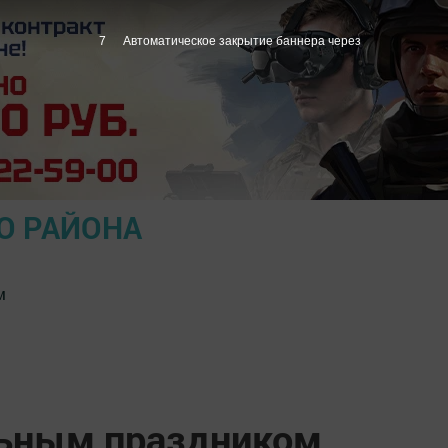
6
Автоматическое закрытие баннера через
О РАЙОНА
м
льным праздником