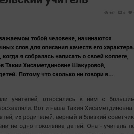
667
0
уважаемом тобой человеке, начинаются
чных слов для описания качеств его характера
 когда я собралась написать о своей коллеге,
ов Такии Хисаметдиновне Шакуровой,
етей. Потому что сколько ни говори в...
ли учителей, относились к ним с больши
восхваляли. Вот и наша Такия Хисаметдиновна 
тей, их родителей, верный и близкий советчик
ни не одно поколение детей. Она - учитель п